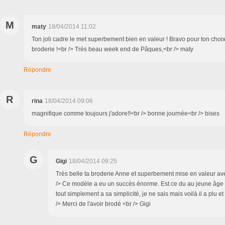
M
maty
18/04/2014 11:02
Ton joli cadre le met superbement bien en valeur ! Bravo pour ton choix 
broderie !<br /> Très beau week end de Pâques,<br /> maty
Répondre
R
rina
18/04/2014 09:06
magnifique comme toujours j'adore!!<br /> bonne journée<br /> bises
Répondre
G
Gigi
18/04/2014 09:25
Très belle ta broderie Anne et superbement mise en valeur ave
/> Ce modèle a eu un succès énorme. Est ce du au jeune âge
tout simplement a sa simplicité, je ne sais mais voilà il a plu et
/> Merci de l'avoir brodé <br /> Gigi