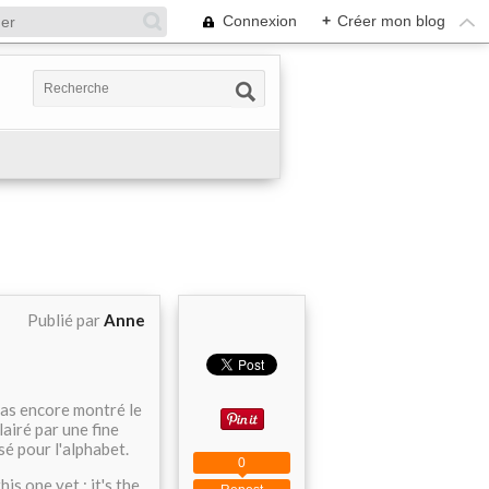
Connexion
+
Créer mon blog
Publié par
Anne
 pas encore montré le
lairé par une fine
isé pour l'alphabet.
0
s one yet : it's the