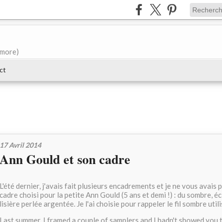
e more)
ct
17 Avril 2014
Ann Gould et son cadre
L'été dernier, j'avais fait plusieurs encadrements et je ne vous avais
cadre choisi pour la petite Ann Gould (5 ans et demi !) : du sombre, éc
lisière perlée argentée. Je l'ai choisie pour rappeler le fil sombre util
Last summer, I framed a couple of samplers and I hadn't showed you thi