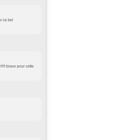
r ce bel
!!!! bravo pour cette