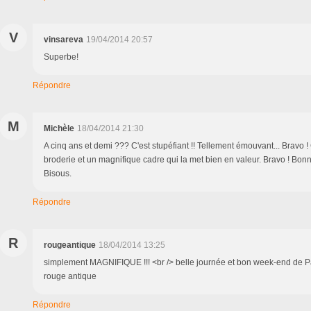
V
vinsareva
19/04/2014 20:57
Superbe!
Répondre
M
Michèle
18/04/2014 21:30
A cinq ans et demi ??? C'est stupéfiant !! Tellement émouvant... Bravo 
broderie et un magnifique cadre qui la met bien en valeur. Bravo ! Bon
Bisous.
Répondre
R
rougeantique
18/04/2014 13:25
simplement MAGNIFIQUE !!! <br /> belle journée et bon week-end de P
rouge antique
Répondre