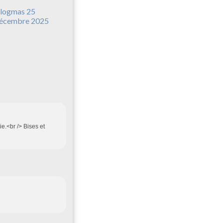
logmas 25
écembre 2025
ie.<br /> Bises et