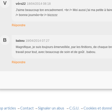
V
véro22
18/04/2014 08:18
J'aime beaucoup ton encadrement. <br /> Moi aussi j'ai ma petite à fair
/> bonne journée<br /> bizzzzz
Répondre
B
babou
18/04/2014 07:27
Magnifique, je suis toujours émerveillée, par les finitions, de chaque bro
travail pour tout, avec beaucoup de soin et de goût . babou.
Répondre
op articles
Contact
Signaler un abus
C.G.U.
Cookies et donné