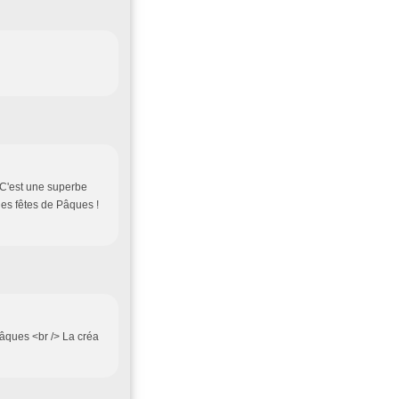
! C'est une superbe
nes fêtes de Pâques !
âques <br /> La créa