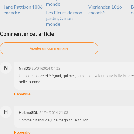
Jane Pattison 1806
Vierlanden 1816
B
encadré
Les Fleurs de mon
encadré
d
jardin, C mon
monde
Commenter cet article
Ajouter un commentaire
N
NiniDS
25/04/2014 07:22
Un cadre sobre et élégant, qui met joliment en valeur cette belle broder
belle journée.
Répondre
H
HeleneGDL
24/04/2014 21:03
Comme d'habitude, une magnifique finition.
Répondre