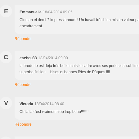
E
Emmanuelle
18/04/2014 09:05
Cinq an et demi ? Impressionnant ! Un travail très bien mis en valeur pa
encadrement.
Répondre
C
cachou33
18/04/2014 09:00
la broderie est déjà très belle mais le cadre avec ses perles est sublime!
superbe finition.....bises et bonnes fêtes de Pâques !!!!
Répondre
V
Victoria
18/04/2014 08:40
Oh la la c'est vraiment trop trop beau!!!!!!!!
Répondre