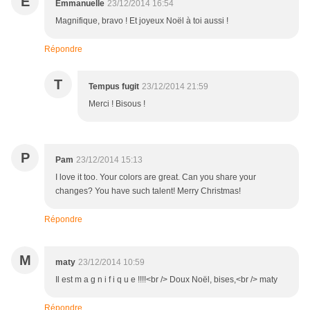
E
Emmanuelle
23/12/2014 16:54
Magnifique, bravo ! Et joyeux Noël à toi aussi !
Répondre
T
Tempus fugit
23/12/2014 21:59
Merci ! Bisous !
P
Pam
23/12/2014 15:13
I love it too. Your colors are great. Can you share your
changes? You have such talent! Merry Christmas!
Répondre
M
maty
23/12/2014 10:59
Il est m a g n i f i q u e !!!!<br /> Doux Noël, bises,<br /> maty
Répondre