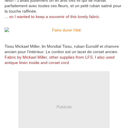
fleuri ! J'avais justement un lin anis très vif qui se mariait
parfaitement avec toutes ces fleurs, et un petit ruban satiné pour
la touche raffinée.
... so I wanted to keep a souvenir of this lovely fabric.
Tissu Mickael Miller, lin Mondial Tissu, ruban Eurodif et chanvre
ancien pour l'intérieur. Le cordon est un lacet de corset ancien.
Fabric by Mickael Miller, other supplies from LFS. I also used
antique linen inside and corset cord.
Publicité