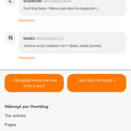
L
leratdesfils
20/12/2016 08:34
Il est trop beau ! Mieux que dans le magazine ;)
Répondre
N
NiniDS
20/12/2016 07:11
J'adore ce joli modèle !<br /> Bises, belle journée.
Répondre
< Bringing home the tree
Last (but not least) >
(mis à jour)
Hébergé par Overblog
Top articles
Pages