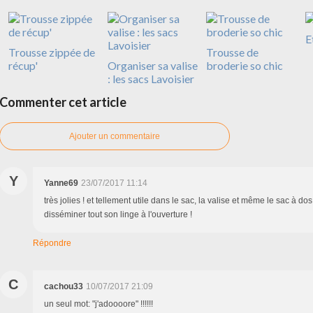
E
Trousse zippée de
Trousse de
récup'
Organiser sa valise
broderie so chic
: les sacs Lavoisier
Commenter cet article
Ajouter un commentaire
Y
Yanne69
23/07/2017 11:14
très jolies ! et tellement utile dans le sac, la valise et même le sac à d
disséminer tout son linge à l'ouverture !
Répondre
C
cachou33
10/07/2017 21:09
un seul mot: "j'adoooore" !!!!!!