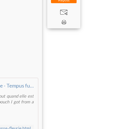
Repost
Petite trousse fleurie - Tempus fugit
out quand elle est
pouch I got from a
sse-fleurie.html