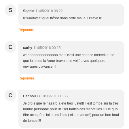
S
Sophie
11/05/2018 08:22
!!! waouw et quel trésor dans cette malle !! Bravo !!!
Répondre
C
cathy
11/05/2018 00:15
wahoooooooooooooo mais c'est une chance merveilleuse
que tu as eu là Anne bravo et te voilà avec quelques
ouvrages d'avance !!!
Répondre
C
Cachou33
10/05/2018 18:27
Je crois que le hasard a été très juste!!! Il est tombé sur la très
bonne personne pour utiliser toutes ces merveilles !!! De quoi
être occupées toi et tes filles ( et ta maman!) pour un bon bout
de temps!!!!