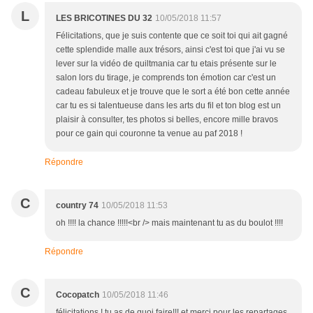
L
LES BRICOTINES DU 32
10/05/2018 11:57
Félicitations, que je suis contente que ce soit toi qui ait gagné
cette splendide malle aux trésors, ainsi c'est toi que j'ai vu se
lever sur la vidéo de quiltmania car tu etais présente sur le
salon lors du tirage, je comprends ton émotion car c'est un
cadeau fabuleux et je trouve que le sort a été bon cette année
car tu es si talentueuse dans les arts du fil et ton blog est un
plaisir à consulter, tes photos si belles, encore mille bravos
pour ce gain qui couronne ta venue au paf 2018 !
Répondre
C
country 74
10/05/2018 11:53
oh !!!! la chance !!!!!<br /> mais maintenant tu as du boulot !!!!
Répondre
C
Cocopatch
10/05/2018 11:46
félicitations ! tu as de quoi faire!!! et merci pour les repartages