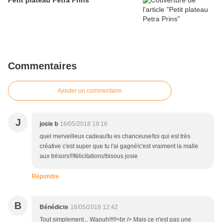
Petit plateau Petra Prins
Commentaires
Ajouter un commentaire
J
josie b
16/05/2018 19:16
quel merveilleux cadeau!tu es chanceuse!toi qui est très
créative c'est super que tu l'ai gagné!c'est vraiment la malle
aux trésors!!!félicitations!bisous josie
Répondre
B
Bénédicte
16/05/2018 12:42
Tout simplement... Waouh!!!!!<br /> Mais ce n'est pas une