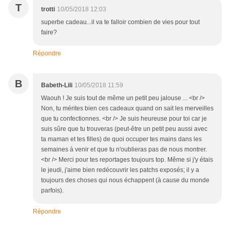
T
trotti
10/05/2018 12:03
superbe cadeau...il va te falloir combien de vies pour tout
faire?
Répondre
B
Babeth-Lili
10/05/2018 11:59
Waouh ! Je suis tout de même un petit peu jalouse ... <br />
Non, tu mérites bien ces cadeaux quand on sait les merveilles
que tu confectionnes. <br /> Je suis heureuse pour toi car je
suis sûre que tu trouveras (peut-être un petit peu aussi avec
ta maman et tes filles) de quoi occuper tes mains dans les
semaines à venir et que tu n'oublieras pas de nous montrer.
<br /> Merci pour tes reportages toujours top. Même si j'y étais
le jeudi, j'aime bien redécouvrir les patchs exposés; il y a
toujours des choses qui nous échappent (à cause du monde
parfois).
Répondre