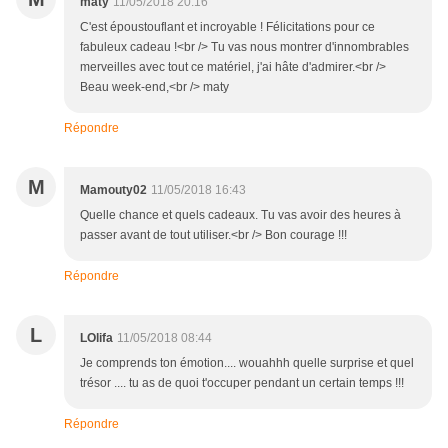
maty
11/05/2018 20:16
C'est époustouflant et incroyable ! Félicitations pour ce
fabuleux cadeau !<br /> Tu vas nous montrer d'innombrables
merveilles avec tout ce matériel, j'ai hâte d'admirer.<br />
Beau week-end,<br /> maty
Répondre
M
Mamouty02
11/05/2018 16:43
Quelle chance et quels cadeaux. Tu vas avoir des heures à
passer avant de tout utiliser.<br /> Bon courage !!!
Répondre
L
LOlifa
11/05/2018 08:44
Je comprends ton émotion.... wouahhh quelle surprise et quel
trésor .... tu as de quoi t'occuper pendant un certain temps !!!
Répondre