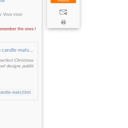
Repost
b. Vous vous
remember the ones I
Déclinaison de candle-mats - Tempus fugit
 perfect Christmas
ool designs publié
candle-mats.html