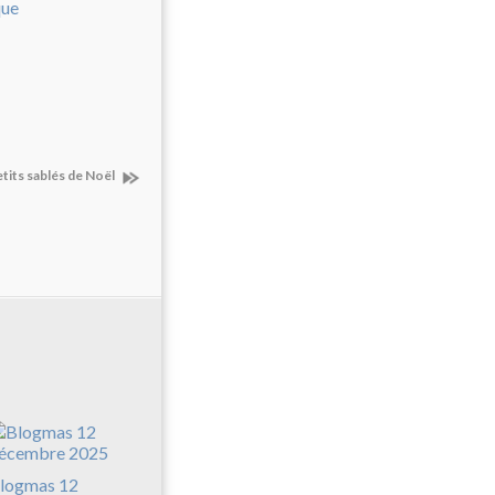
petits sablés de Noël
logmas 12