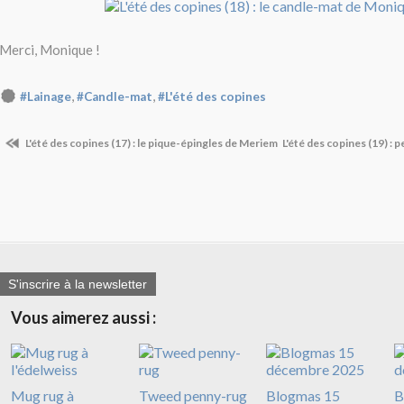
Merci, Monique !
,
,
#Lainage
#Candle-mat
#L'été des copines
L'été des copines (17) : le pique-épingles de Meriem
L'été des copines (19) : 
S'inscrire à la newsletter
Vous aimerez aussi :
Mug rug à
Tweed penny-rug
Blogmas 15
B