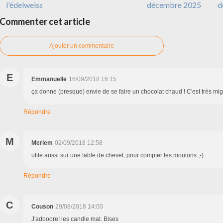
l'édelweiss
décembre 2025
d
Commenter cet article
Ajouter un commentaire
E
Emmanuelle
16/09/2018 16:15
ça donne (presque) envie de se faire un chocolat chaud ! C'est très mi
Répondre
M
Meriem
02/09/2018 12:58
utile aussi sur une table de chevet, pour compter les moutons ;-)
Répondre
C
Couson
29/08/2018 14:00
J'adooore! les candle mat. Bises