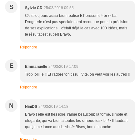
S
Sylvie CD
25/03/2019 09:55
C'est toujours aussi bien réalisé ET présenté!<br /> La
Droguerie n'est pas spécialement reconnue pour la précision
de ses explications... c'était déjà le cas avec 100 idées, mais
le résultat est super! Bravo.
Répondre
E
Emmanuelle
24/03/2019 17:09
Trop joliiiie !! Et j'adore ton tissu ! Vite, on veut voir les autres !!
Répondre
N
NiniDS
24/03/2019 14:18
Bravo ! elle est très jolie, j'aime beaucoup la forme, simple et
élégante, qui va bien à toutes les silhouettes.<br /> Il faudrait
que je me lance aussi...<br /> Bises, bon dimanche
Répondre