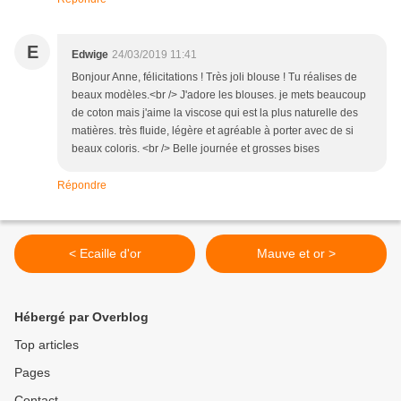
E
Edwige
24/03/2019 11:41
Bonjour Anne, félicitations ! Très joli blouse ! Tu réalises de
beaux modèles.<br /> J'adore les blouses. je mets beaucoup
de coton mais j'aime la viscose qui est la plus naturelle des
matières. très fluide, légère et agréable à porter avec de si
beaux coloris. <br /> Belle journée et grosses bises
Répondre
< Ecaille d'or
Mauve et or >
Hébergé par Overblog
Top articles
Pages
Contact