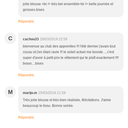
jolie blouse.<br /> très bel ensemble<br /> belle journée et
grosses bises
Répondre
C
cachou33
28/03/2019 22:58
bienvenue au club des apprenties !!! l'été dernier j'avais tout
cousu et j'en étais ravie !!! le soleil actuel me booste.....c'est
super d'avoir à petit prix le vêtement qui te plaît exactement !!!!
bravo....bises
Répondre
M
marijo.m
25/03/2019 21:59
Très jolie blouse et très bien réalisée, félicitations. J'aime
beaucoup le tissu. Bonne soirée.
Répondre