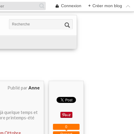
Connexion
+
Créer mon blog
Publié par
Anne
éjà quelque temps et
obre printemps-été
0
rom Ottobre