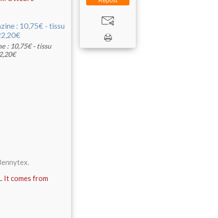
Repost
 : 10,75€ - tissu
2,20€
 Bennytex.
.. It comes from