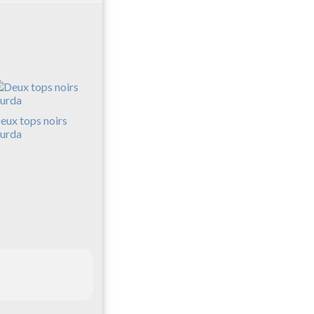
eux tops noirs
urda