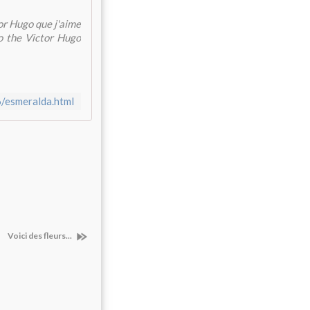
or Hugo que j'aime
to the Victor Hugo
/esmeralda.html
Voici des fleurs...