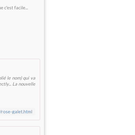
c'est facile...
blié le nom) qui va
tly... La nouvelle
/rose-galet.html