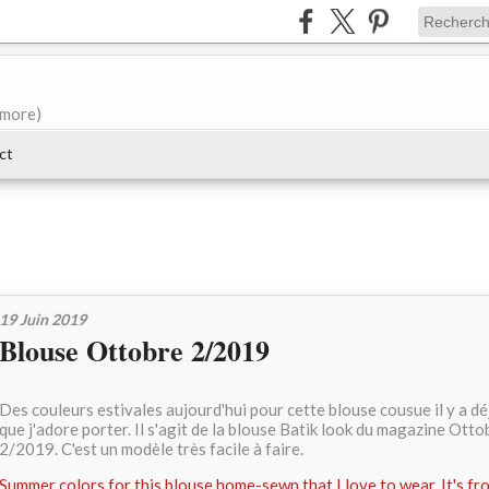
e more)
ct
19 Juin 2019
Blouse Ottobre 2/2019
Des couleurs estivales aujourd'hui pour cette blouse cousue il y a d
que j'adore porter. Il s'agit de la blouse Batik look du magazine Ott
2/2019. C'est un modèle très facile à faire.
Summer colors for this blouse home-sewn that I love to wear. It's f