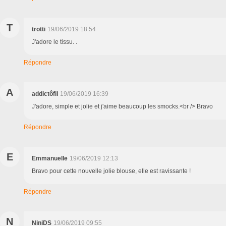
T
trotti
19/06/2019 18:54
J'adore le tissu. .
Répondre
A
addictôfil
19/06/2019 16:39
J'adore, simple et jolie et j'aime beaucoup les smocks.<br /> Bravo
Répondre
E
Emmanuelle
19/06/2019 12:13
Bravo pour cette nouvelle jolie blouse, elle est ravissante !
Répondre
N
NiniDS
19/06/2019 09:55