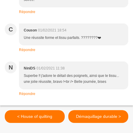
Répondre
C
Couson
01/02/2021 18:54
Une réussite forme et tissu parfaits. ????????❤️
Répondre
N
NiniDS
01/02/2021 11:38
Superbe !! j'adore le détail des poignets, ainsi que le tissu...
une jolie réussite, bravo !<br /> Belle journée, bises
Répondre
< House of quilting
Démaquillage durable >