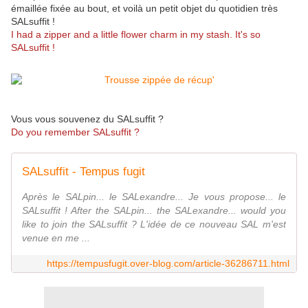
émaillée fixée au bout, et voilà un petit objet du quotidien très
SALsuffit !
I had a zipper and a little flower charm in my stash. It's so
SALsuffit !
Vous vous souvenez du SALsuffit ?
Do you remember SALsuffit ?
SALsuffit - Tempus fugit
Après le SALpin... le SALexandre... Je vous propose... le
SALsuffit ! After the SALpin... the SALexandre... would you
like to join the SALsuffit ? L'idée de ce nouveau SAL m'est
venue en me ...
https://tempusfugit.over-blog.com/article-36286711.html