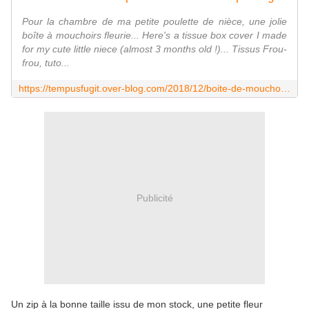
Pour la chambre de ma petite poulette de nièce, une jolie
boîte à mouchoirs fleurie... Here's a tissue box cover I made
for my cute little niece (almost 3 months old !)... Tissus Frou-
frou, tuto...
https://tempusfugit.over-blog.com/2018/12/boite-de-mouchoirs-pour-clemence.html
Publicité
Un zip à la bonne taille issu de mon stock, une petite fleur