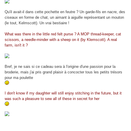
Qu'il avait-il dans cette pochette en feutre ? Un garde-fils en nacre, des
ciseaux en forme de chat, un aimant à aiguille représentant un mouton
(le tout, Kelmscott). Un vrai bestiaire !
What was there in the little red felt purse ? A MOP thread-keeper, cat
scissors, a needle-minder with a sheep on it (by Klemscott). A real
farm, isn't it ?
Bref, je ne sais si ce cadeau sera à l'origine d'une passion pour la
broderie, mais j'ai pris grand plaisir à concocter tous les petits trésors
pour ma poulette
I don't know if my daughter will still enjoy stitching in the future, but it
was such a pleasure to sew all of these in secret for her