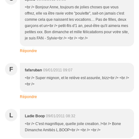
<br /> Bonjour Anne, toujours de jolies choses que vous
offrez, elle va être ravie votre "poulette", sait-on jamais c'est
comme cela que naissent les vocations.... Pas de filles, deux
garçons et un<br /> petit-fils d'1 an, peut-être qu'il aimera mes
petites xxx. Bon dimanche et mille félicatations pour votre site,
je suis FAN - Sylvie<br /> <br /> <br />
Répondre
F
fafaruban
09/01/2011 09:07
<br /> Super mignon, et le relève est assurée, bizz<br /> <br />
<br />
Répondre
L
Ladie Boop
09/01/2011 08:32
<br /> C'est magnifique, quelle joile creation..!<br /> Bone
Dimanche Amitiés L.BOOP<br /> <br /> <br />