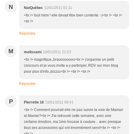
N
NatQuébec
11/01/2011 01:11
<br /> tout mimi ! elle devait être bien contente :-)<br /> <br />
<br />
Répondre
M
melissami
10/01/2011 22:23
<br /> magnifque,,bravooooooo<br /> j'organise un petit
concours et je vous invite a y participer, RDV sur mon blog
pour plus d'info,,bizzzz<br /> <br /> <br />
Répondre
P
Pierrette 16
10/01/2011 09:41
<br /> Comment pourrait-elle ne pas suivre la voie de Maman
et Mamie?<br /> J'ai retrouvé cette semaine, avec une
certaine émotion, ma 1ère trousse à couture... avec presque
tous ses accessoires qui ont énormément servi!<br /> <br />
<br />