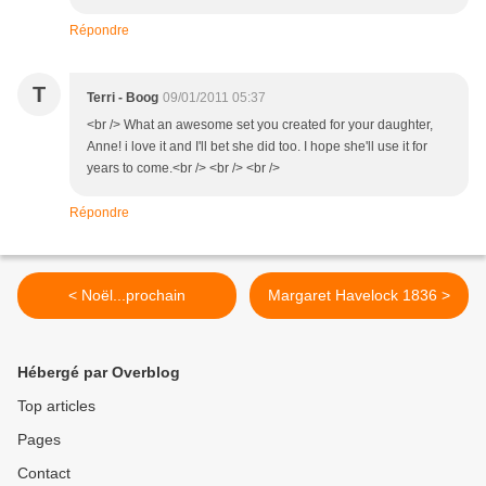
Répondre
T
Terri - Boog
09/01/2011 05:37
<br /> What an awesome set you created for your daughter,
Anne! i love it and I'll bet she did too. I hope she'll use it for
years to come.<br /> <br /> <br />
Répondre
< Noël...prochain
Margaret Havelock 1836 >
Hébergé par Overblog
Top articles
Pages
Contact