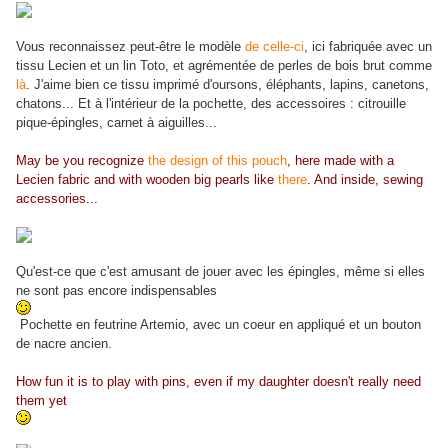
Vous reconnaissez peut-être le modèle
de celle-ci
, ici fabriquée avec un
tissu Lecien et un lin Toto, et agrémentée de perles de bois brut comme
là
. J'aime bien ce tissu imprimé d'oursons, éléphants, lapins, canetons,
chatons... Et à l'intérieur de la pochette, des accessoires : citrouille
pique-épingles, carnet à aiguilles...
May be you recognize
the design of this pouch
, here made with a
Lecien fabric and with wooden big pearls like
there
. And inside, sewing
accessories...
Qu'est-ce que c'est amusant de jouer avec les épingles, même si elles
ne sont pas encore indispensables
Pochette en feutrine Artemio, avec un coeur en appliqué et un bouton
de nacre ancien.
How fun it is to play with pins, even if my daughter doesn't really need
them yet