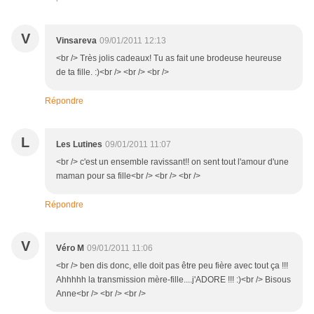
V
Vinsareva
09/01/2011 12:13
<br /> Très jolis cadeaux! Tu as fait une brodeuse heureuse
de ta fille. :)<br /> <br /> <br />
Répondre
L
Les Lutines
09/01/2011 11:07
<br /> c'est un ensemble ravissant!! on sent tout l'amour d'une
maman pour sa fille<br /> <br /> <br />
Répondre
V
Véro M
09/01/2011 11:06
<br /> ben dis donc, elle doit pas être peu fière avec tout ça !!!
Ahhhhh la transmission mère-fille....j'ADORE !!! :)<br /> Bisous
Anne<br /> <br /> <br />