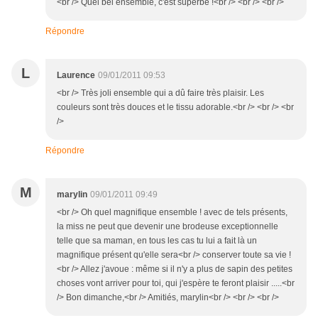
<br /> Quel bel ensemble, c'est superbe !<br /> <br /> <br />
Répondre
L
Laurence
09/01/2011 09:53
<br /> Très joli ensemble qui a dû faire très plaisir. Les
couleurs sont très douces et le tissu adorable.<br /> <br /> <br
/>
Répondre
M
marylin
09/01/2011 09:49
<br /> Oh quel magnifique ensemble ! avec de tels présents,
la miss ne peut que devenir une brodeuse exceptionnelle
telle que sa maman, en tous les cas tu lui a fait là un
magnifique présent qu'elle sera<br /> conserver toute sa vie !
<br /> Allez j'avoue : même si il n'y a plus de sapin des petites
choses vont arriver pour toi, qui j'espère te feront plaisir .....<br
/> Bon dimanche,<br /> Amitiés, marylin<br /> <br /> <br />