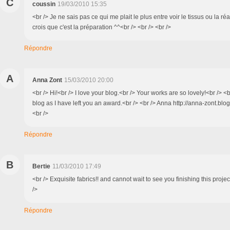
C
coussin
19/03/2010 15:35
<br /> Je ne sais pas ce qui me plait le plus entre voir le tissus ou la réal
crois que c'est la préparation ^^<br /> <br /> <br />
Répondre
A
Anna Zont
15/03/2010 20:00
<br /> Hi!<br /> I love your blog.<br /> Your works are so lovely!<br /> <b
blog as I have left you an award.<br /> <br /> Anna http://anna-zont.blo
<br />
Répondre
B
Bertie
11/03/2010 17:49
<br /> Exquisite fabrics!! and cannot wait to see you finishing this project
/>
Répondre