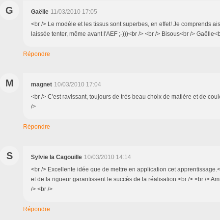
G
Gaëlle
11/03/2010 17:05
<br /> Le modèle et les tissus sont superbes, en effet! Je comprends ai
laissée tenter, même avant l'AEF ;-)))<br /> <br /> Bisous<br /> Gaëlle<br
Répondre
M
magnet
10/03/2010 17:04
<br /> C'est ravissant, toujours de très beau choix de matière et de coule
/>
Répondre
S
Sylvie la Cagouille
10/03/2010 14:14
<br /> Excellente idée que de mettre en application cet apprentissage.
et de la rigueur garantissent le succès de la réalisation.<br /> <br /> Am
/> <br />
Répondre