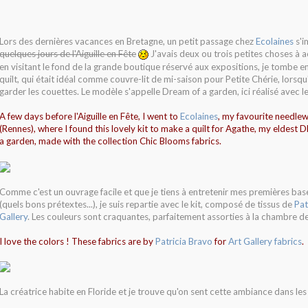
Lors des dernières vacances en Bretagne, un petit passage chez
Ecolaines
s'i
quelques jours de l'Aiguille en Fête
J'avais deux ou trois petites choses à a
en visitant le fond de la grande boutique réservé aux expositions, je tombe en
quilt, qui était idéal comme couvre-lit de mi-saison pour Petite Chérie, lorsqu'
garder les couettes. Le modèle s'appelle Dream of a garden, ici réalisé avec l
A few days before l'Aiguille en Fête, I went to
Ecolaines
, my favourite needle
(Rennes), where I found this lovely kit to make a quilt for Agathe, my eldest D
a garden, made with the collection Chic Blooms fabrics.
Comme c'est un ouvrage facile et que je tiens à entretenir mes premières ba
(quels bons prétextes...), je suis repartie avec le kit, composé de tissus de
Pat
Gallery
. Les couleurs sont craquantes, parfaitement assorties à la chambre de 
I love the colors ! These fabrics are by
Patricia Bravo
for
Art Gallery fabrics
.
La créatrice habite en Floride et je trouve qu'on sent cette ambiance dans les t