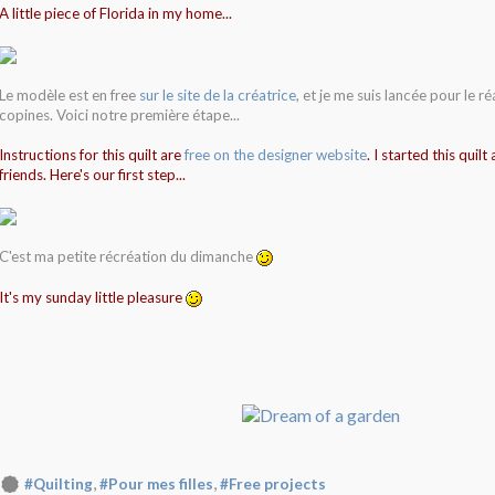
A little piece of Florida in my home...
Le modèle est en free
sur le site de la créatrice
, et je me suis lancée pour le r
copines. Voici notre première étape...
Instructions for this quilt are
free on the designer website
. I started this quil
friends. Here's our first step...
C'est ma petite récréation du dimanche
It's my sunday little pleasure
,
,
#Quilting
#Pour mes filles
#Free projects