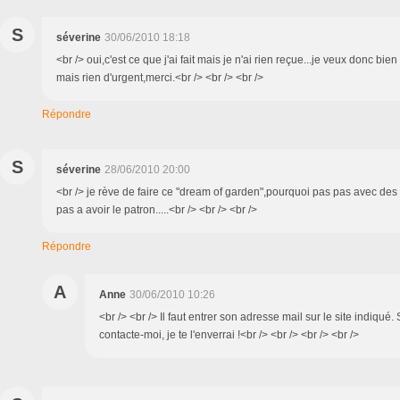
S
séverine
30/06/2010 18:18
<br /> oui,c'est ce que j'ai fait mais je n'ai rien reçue...je veux donc bie
mais rien d'urgent,merci.<br /> <br /> <br />
Répondre
S
séverine
28/06/2010 20:00
<br /> je rève de faire ce "dream of garden",pourquoi pas pas avec des t
pas a avoir le patron.....<br /> <br /> <br />
Répondre
A
Anne
30/06/2010 10:26
<br /> <br /> Il faut entrer son adresse mail sur le site indiqué. S
contacte-moi, je te l'enverrai !<br /> <br /> <br /> <br />