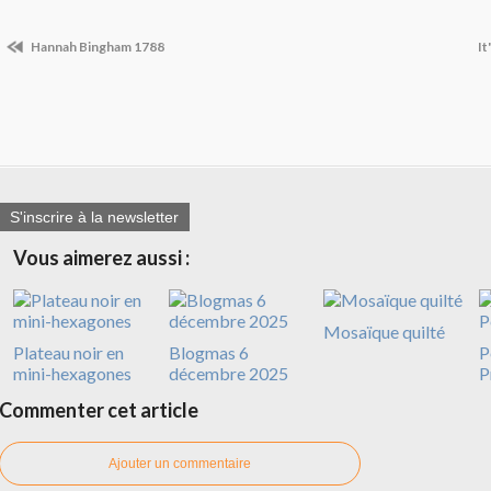
Hannah Bingham 1788
It
S'inscrire à la newsletter
Vous aimerez aussi :
Mosaïque quilté
Plateau noir en
Blogmas 6
P
mini-hexagones
décembre 2025
P
Commenter cet article
Ajouter un commentaire