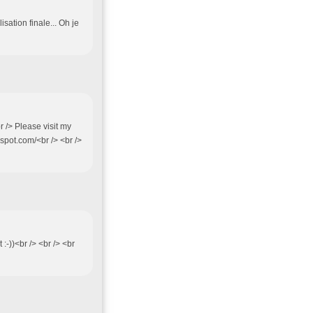
isation finale... Oh je
r /> Please visit my
gspot.com/<br /> <br />
 :-))<br /> <br /> <br