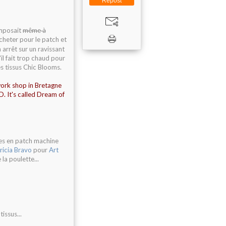
Repost
mposait
même à
cheter pour le patch et
 arrêt sur un ravissant
il fait trop chaud pour
es tissus Chic Blooms.
work shop in Bretagne
D. It's called Dream of
ses en patch machine
ricia Bravo
pour
Art
la poulette...
issus...