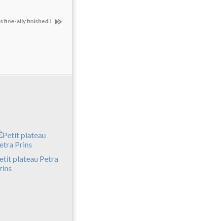
's fine-ally finished !
etit plateau Petra
rins