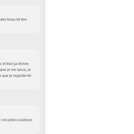
nt des beau kit des
oc et tout ça donne
 que je me lance, je
eux que je regarde<br
c ces jolies couleurs.