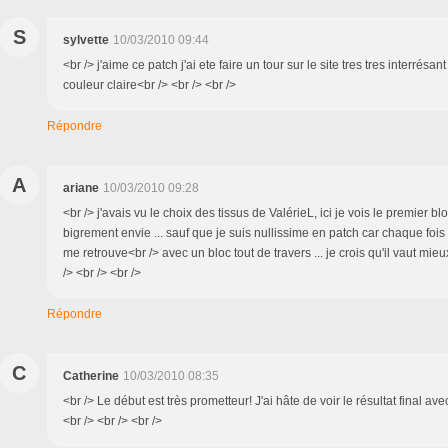
S
sylvette
10/03/2010 09:44
<br /> j'aime ce patch j'ai ete faire un tour sur le site tres tres interrésa
couleur claire<br /> <br /> <br />
Répondre
A
ariane
10/03/2010 09:28
<br /> j'avais vu le choix des tissus de ValérieL, ici je vois le premier bl
bigrement envie ... sauf que je suis nullissime en patch car chaque fois
me retrouve<br /> avec un bloc tout de travers ... je crois qu'il vaut mi
/> <br /> <br />
Répondre
C
Catherine
10/03/2010 08:35
<br /> Le début est très prometteur! J'ai hâte de voir le résultat final ave
<br /> <br /> <br />