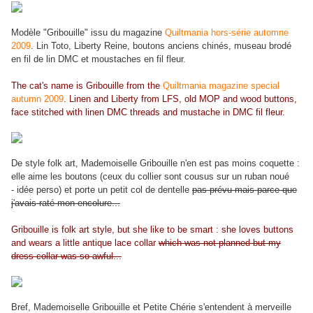
Modèle "Gribouille" issu du magazine
Quiltmania hors-série automne
2009
. Lin Toto, Liberty Reine, boutons anciens chinés, museau brodé
en fil de lin DMC et moustaches en fil fleur.
The cat's name is Gribouille from the
Quiltmania magazine special
autumn 2009
. Linen and Liberty from LFS, old MOP and wood buttons,
face stitched with linen DMC threads and mustache in DMC fil fleur.
De style folk art, Mademoiselle Gribouille n'en est pas moins coquette :
elle aime les boutons (ceux du collier sont cousus sur un ruban noué
- idée perso) et porte un petit col de dentelle
pas prévu mais parce que
j'avais raté mon encolure...
Gribouille is folk art style, but she like to be smart : she loves buttons
and wears a little antique lace collar
which was not planned but my
dress collar was so awful...
Bref, Mademoiselle Gribouille et Petite Chérie s'entendent à merveille