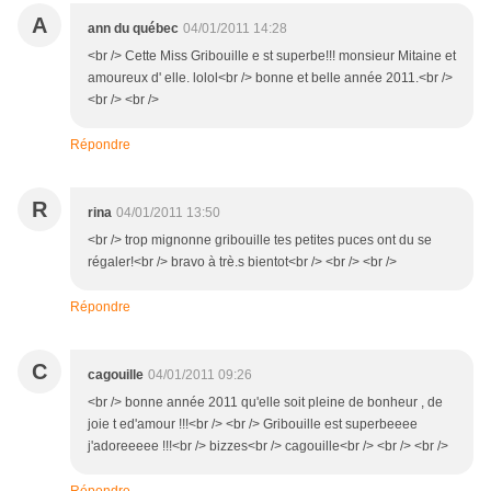
A
ann du québec
04/01/2011 14:28
<br /> Cette Miss Gribouille e st superbe!!! monsieur Mitaine et
amoureux d' elle. lolol<br /> bonne et belle année 2011.<br />
<br /> <br />
Répondre
R
rina
04/01/2011 13:50
<br /> trop mignonne gribouille tes petites puces ont du se
régaler!<br /> bravo à trè.s bientot<br /> <br /> <br />
Répondre
C
cagouille
04/01/2011 09:26
<br /> bonne année 2011 qu'elle soit pleine de bonheur , de
joie t ed'amour !!!<br /> <br /> Gribouille est superbeeee
j'adoreeeee !!!<br /> bizzes<br /> cagouille<br /> <br /> <br />