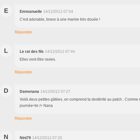
E
Emmanuelle
14/12/2012 07:54
C'est adorable, bravo à une mamie très douée !
Répondre
L
Le rat des fils
14/12/2012 07:44
Elles vont être ravies.
Répondre
D
Damenana
14/12/2012 07:27
Voilà deux petites gâtées, on comprend ta dextérité au patch.. Comme
journée<br /> Nana
Répondre
N
Nini79
14/12/2012 07:20