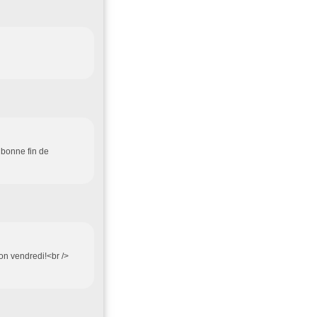
> bonne fin de
bon vendredi!<br />