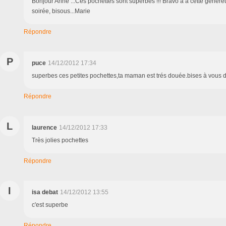
Bonjour Anne ...Ces pochettes sont superbes !!! Bravo à à cette géné
soirée, bisous...Marie
Répondre
P
puce
14/12/2012 17:34
superbes ces petites pochettes,ta maman est trés douée.bises à vous 
Répondre
L
laurence
14/12/2012 17:33
Très jolies pochettes
Répondre
I
isa debat
14/12/2012 13:55
c'est superbe
Répondre