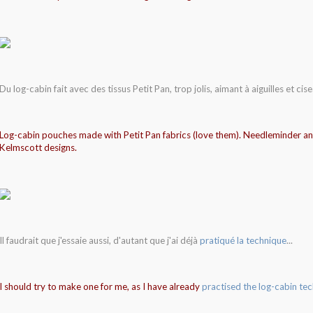
Du log-cabin fait avec des tissus Petit Pan, trop jolis, aimant à aiguilles et ci
Log-cabin pouches made with Petit Pan fabrics (love them). Needleminder an
Kelmscott designs.
Il faudrait que j'essaie aussi, d'autant que j'ai déjà
pratiqué la technique
...
I should try to make one for me, as I have already
practised the log-cabin te