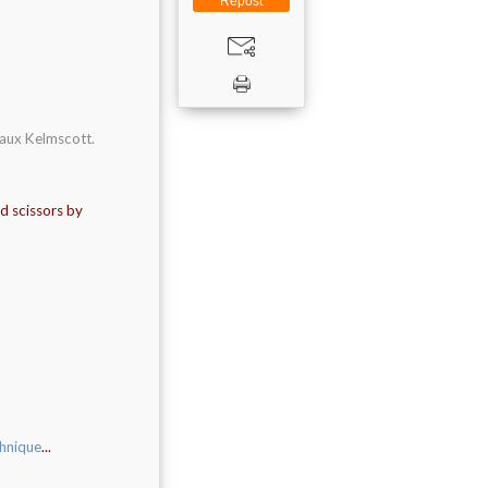
Repost
seaux Kelmscott.
d scissors by
chnique
...