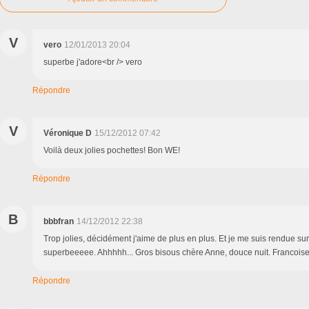
V
vero
12/01/2013 20:04
superbe j'adore<br /> vero
Répondre
V
Véronique D
15/12/2012 07:42
Voilà deux jolies pochettes! Bon WE!
Répondre
B
bbbfran
14/12/2012 22:38
Trop jolies, décidément j'aime de plus en plus. Et je me suis rendue sur
superbeeeee. Ahhhhh... Gros bisous chère Anne, douce nuit. Francois
Répondre