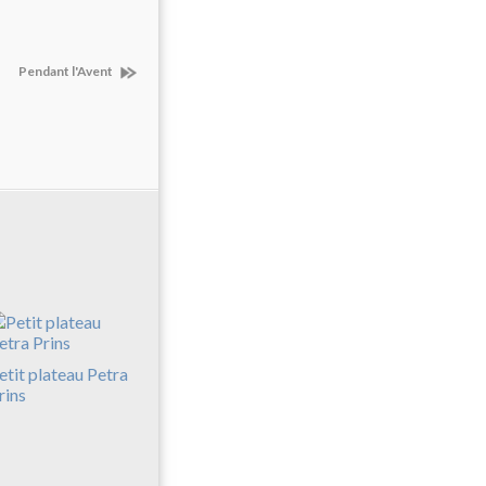
Pendant l'Avent
etit plateau Petra
rins