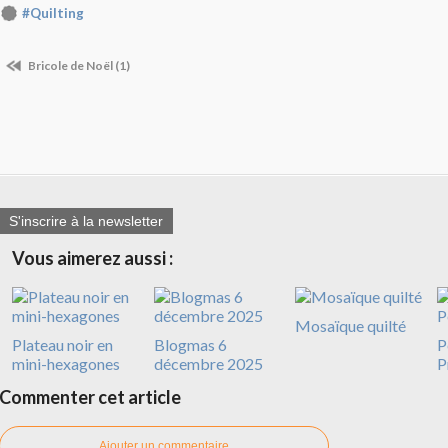
#Quilting
Bricole de Noël (1)
S'inscrire à la newsletter
Vous aimerez aussi :
Mosaïque quilté
Plateau noir en
Blogmas 6
P
mini-hexagones
décembre 2025
P
Commenter cet article
Ajouter un commentaire