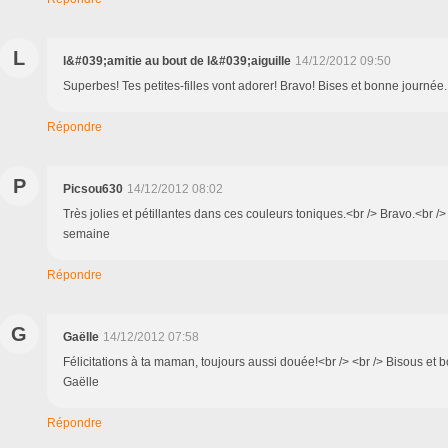
L
l&#039;amitie au bout de l&#039;aiguille
14/12/2012 09:50
Superbes! Tes petites-filles vont adorer! Bravo! Bises et bonne journée.
Répondre
P
Picsou630
14/12/2012 08:02
Très jolies et pétillantes dans ces couleurs toniques.<br /> Bravo.<br /
semaine
Répondre
G
Gaëlle
14/12/2012 07:58
Félicitations à ta maman, toujours aussi douée!<br /> <br /> Bisous et 
Gaëlle
Répondre