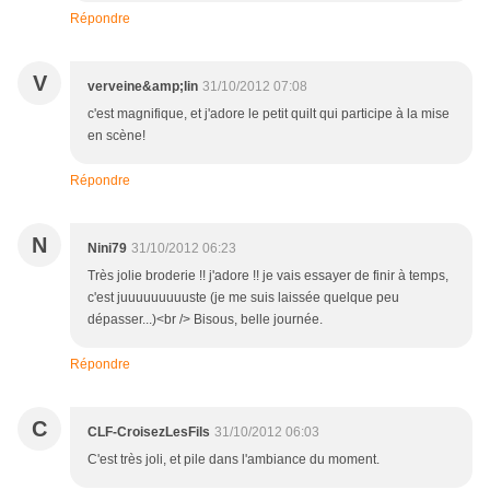
Répondre
V
verveine&amp;lin
31/10/2012 07:08
c'est magnifique, et j'adore le petit quilt qui participe à la mise
en scène!
Répondre
N
Nini79
31/10/2012 06:23
Très jolie broderie !! j'adore !! je vais essayer de finir à temps,
c'est juuuuuuuuuste (je me suis laissée quelque peu
dépasser...)<br /> Bisous, belle journée.
Répondre
C
CLF-CroisezLesFils
31/10/2012 06:03
C'est très joli, et pile dans l'ambiance du moment.