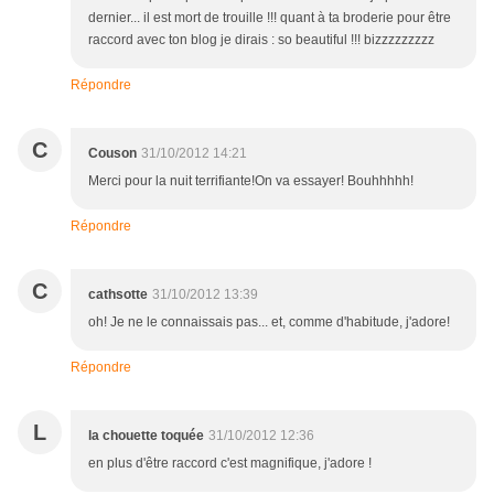
dernier... il est mort de trouille !!! quant à ta broderie pour être
raccord avec ton blog je dirais : so beautiful !!! bizzzzzzzzz
Répondre
C
Couson
31/10/2012 14:21
Merci pour la nuit terrifiante!On va essayer! Bouhhhhh!
Répondre
C
cathsotte
31/10/2012 13:39
oh! Je ne le connaissais pas... et, comme d'habitude, j'adore!
Répondre
L
la chouette toquée
31/10/2012 12:36
en plus d'être raccord c'est magnifique, j'adore !