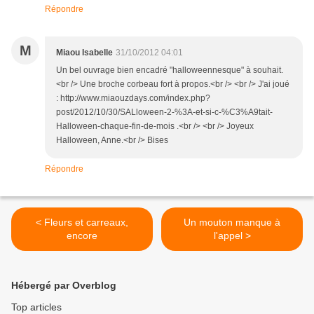
Répondre
M
Miaou Isabelle
31/10/2012 04:01
Un bel ouvrage bien encadré "halloweennesque" à souhait.
<br /> Une broche corbeau fort à propos.<br /> <br /> J'ai joué
: http://www.miaouzdays.com/index.php?
post/2012/10/30/SALloween-2-%3A-et-si-c-%C3%A9tait-
Halloween-chaque-fin-de-mois .<br /> <br /> Joyeux
Halloween, Anne.<br /> Bises
Répondre
< Fleurs et carreaux,
Un mouton manque à
encore
l'appel >
Hébergé par Overblog
Top articles