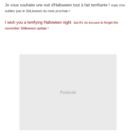
Je vous souhaite une nuit d'Halloween tout à fait terrifiante !
mais n'en
oubliez pas le SALloween du mois prochain !
I wish you a terrifying Halloween night
but it's no excuse to forget the
november SAlloween update !
Publicité