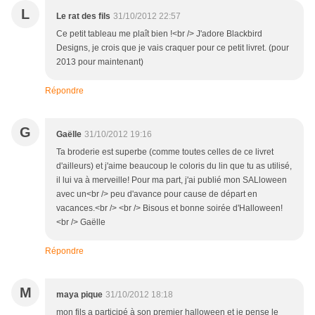
L
Le rat des fils
31/10/2012 22:57
Ce petit tableau me plaît bien !<br /> J'adore Blackbird
Designs, je crois que je vais craquer pour ce petit livret. (pour
2013 pour maintenant)
Répondre
G
Gaëlle
31/10/2012 19:16
Ta broderie est superbe (comme toutes celles de ce livret
d'ailleurs) et j'aime beaucoup le coloris du lin que tu as utilisé,
il lui va à merveille! Pour ma part, j'ai publié mon SALloween
avec un<br /> peu d'avance pour cause de départ en
vacances.<br /> <br /> Bisous et bonne soirée d'Halloween!
<br /> Gaëlle
Répondre
M
maya pique
31/10/2012 18:18
mon fils a participé à son premier halloween et je pense le