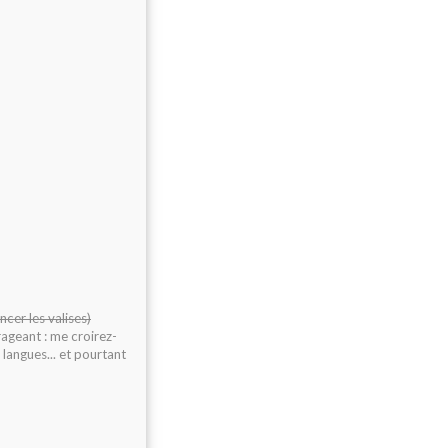
ncer les valises)
rageant : me croirez-
s langues... et pourtant