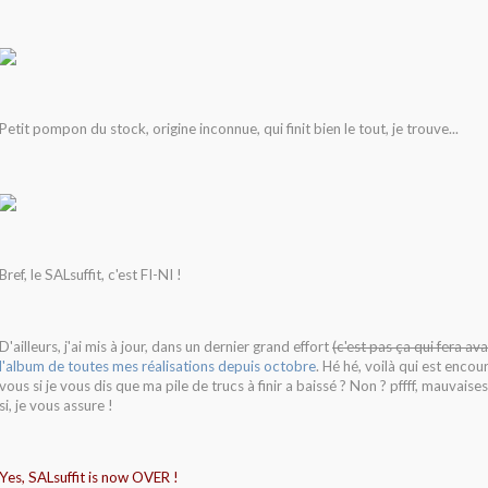
Petit pompon du stock, origine inconnue, qui finit bien le tout, je trouve...
Bref, le SALsuffit, c'est FI-NI !
D'ailleurs, j'ai mis à jour, dans un dernier grand effort
(c'est pas ça qui fera ava
l'album de toutes mes réalisations depuis octobre
. Hé hé, voilà qui est encou
vous si je vous dis que ma pile de trucs à finir a baissé ? Non ? pffff, mauvaise
si, je vous assure !
Yes, SALsuffit is now OVER !