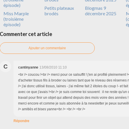
Petits plateaux
Blogmas 9
Miss Marple
brodés
décembre 2025
M
(troisième
(
épisode)
é
Commenter cet article
Ajouter un commentaire
C
cantinyanne
13/08/2010 11:10
<br /> coucou !<br /> merci pour ce salsuffit ! j'en ai profité pleinement !<
d'acheter tissus fils à broder ou laines tant que le niveau des réserves 
/> j'ai donc utilisé tissus, laines - j'ai même fait 2 étoles du coup !- et 
avec ce que j'avais !<br /> je suis comme toi souvent : il ne reste qu'un
travail pour finir un objet qui attend depuis des mois voire des années !
merci encore et comme je suis abonnée à ta newsletter je peux surveiller
/> amitiés et bises yanne<br /> <br /> <br />
Répondre