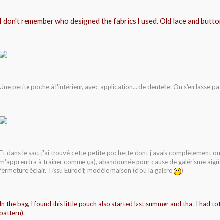
I don't remember who designed the fabrics I used. Old lace and butto
Une petite poche à l'intérieur, avec application... de dentelle. On s'en lasse pas
Et dans le sac, j'ai trouvé cette petite pochette dont j'avais complètement oub
m'apprendra à traîner comme ça), abandonnée pour cause de galérisme aigü 
fermeture éclair. Tissu Eurodif, modèle maison (d'où la galère
)
In the bag, I found this little pouch also started last summer and that I had to
pattern).