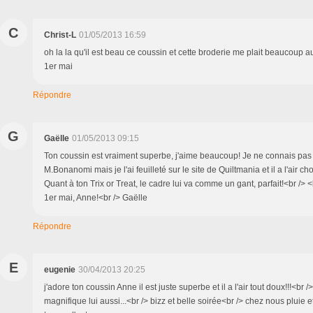
C
Christ-L
01/05/2013 16:59
oh la la qu'il est beau ce coussin et cette broderie me plait beaucoup a
1er mai
Répondre
G
Gaëlle
01/05/2013 09:15
Ton coussin est vraiment superbe, j'aime beaucoup! Je ne connais pas 
M.Bonanomi mais je l'ai feuilleté sur le site de Quiltmania et il a l'air cho
Quant à ton Trix or Treat, le cadre lui va comme un gant, parfait!<br /> 
1er mai, Anne!<br /> Gaëlle
Répondre
E
eugenie
30/04/2013 20:25
j'adore ton coussin Anne il est juste superbe et il a l'air tout doux!!!<br /
magnifique lui aussi...<br /> bizz et belle soirée<br /> chez nous pluie et