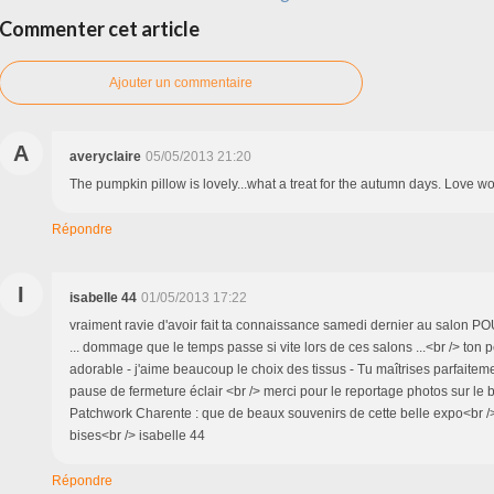
Commenter cet article
Ajouter un commentaire
A
averyclaire
05/05/2013 21:20
The pumpkin pillow is lovely...what a treat for the autumn days. Love wo
Répondre
I
isabelle 44
01/05/2013 17:22
vraiment ravie d'avoir fait ta connaissance samedi dernier au salon
... dommage que le temps passe si vite lors de ces salons ...<br /> ton p
adorable - j'aime beaucoup le choix des tissus - Tu maîtrises parfaitem
pause de fermeture éclair <br /> merci pour le reportage photos sur le
Patchwork Charente : que de beaux souvenirs de cette belle expo<br />
bises<br /> isabelle 44
Répondre