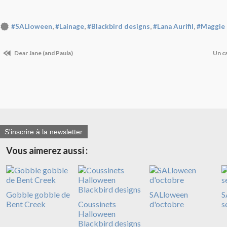
,
,
,
,
#SALloween
#Lainage
#Blackbird designs
#Lana Aurifil
#Maggie
Dear Jane (and Paula)
Un c
S'inscrire à la newsletter
Vous aimerez aussi :
Gobble gobble de
SALloween
S
Bent Creek
Coussinets
d'octobre
s
Halloween
Blackbird designs