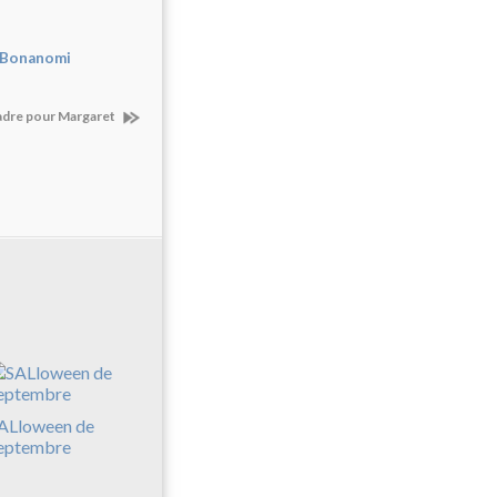
 Bonanomi
adre pour Margaret
ALloween de
eptembre