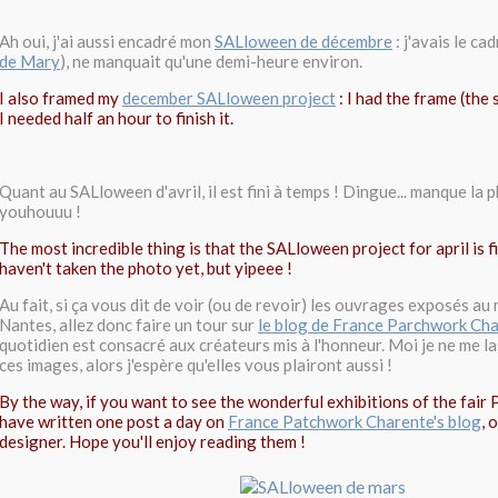
Ah oui, j'ai aussi encadré mon
SALloween de décembre
: j'avais le c
de Mary
), ne manquait qu'une demi-heure environ.
I also framed my
december SALloween project
: I had the frame (the
I needed half an hour to finish it.
Quant au SALloween d'avril, il est fini à temps ! Dingue... manque la p
youhouuu !
The most incredible thing is that the SALloween project for april is fi
haven't taken the photo yet, but yipeee !
Au fait, si ça vous dit de voir (ou de revoir) les ouvrages exposés au
Nantes, allez donc faire un tour sur
le blog de France Parchwork Ch
quotidien est consacré aux créateurs mis à l'honneur. Moi je ne me la
ces images, alors j'espère qu'elles vous plairont aussi !
By the way, if you want to see the wonderful exhibitions of the fair Po
have written one post a day on
France Patchwork Charente's blog
, 
designer. Hope you'll enjoy reading them !