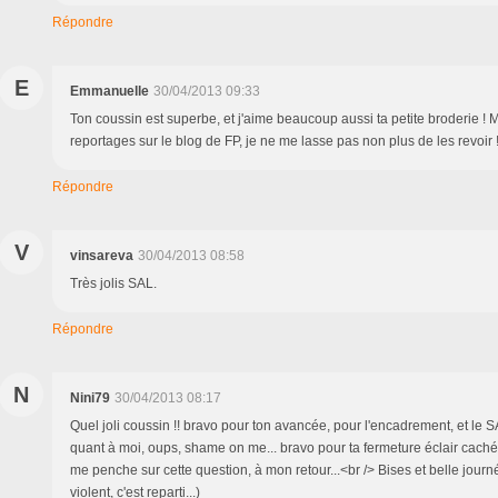
Répondre
E
Emmanuelle
30/04/2013 09:33
Ton coussin est superbe, et j'aime beaucoup aussi ta petite broderie ! 
reportages sur le blog de FP, je ne me lasse pas non plus de les revoir 
Répondre
V
vinsareva
30/04/2013 08:58
Très jolis SAL.
Répondre
N
Nini79
30/04/2013 08:17
Quel joli coussin !! bravo pour ton avancée, pour l'encadrement, et le S
quant à moi, oups, shame on me... bravo pour ta fermeture éclair cachée, 
me penche sur cette question, à mon retour...<br /> Bises et belle journée
violent, c'est reparti...)