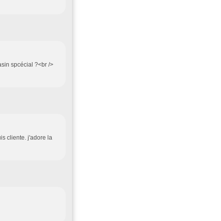
sin spcécial ?<br />
s cliente. j'adore la