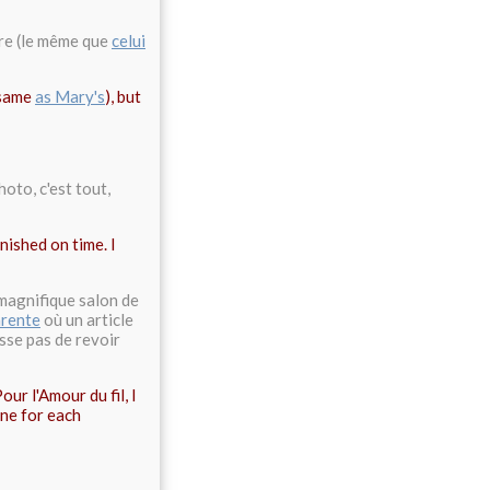
adre (le même que
celui
 same
as Mary's
), but
hoto, c'est tout,
nished on time. I
 magnifique salon de
arente
où un article
sse pas de revoir
ur l'Amour du fil, I
one for each