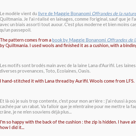
Le modèle vient du
livre de Maggie Bonanomi
Offrandes de la natur
Quiltmania. Je l'ai réalisé en lainages, comme l'original, sauf que je l
avec un biais assorti tout auour. C'est plus moderne et bien moins ca
qu'un passepoil.
The pattern comes from a
book by Maggie Bonanomi
Offrandes de l
by Quiltmania. I used wools and finished it as a cushion, with a bindin
Les motifs sont brodés main avec de la laine Lana d'Aurifil. Les laine
diverses provenances, Toto, Ecolaines, Oasis.
I hand-stitched it with Lana thread by Aurifil. Wools come from LFS.
Et là où je suis trop contente, c'est pour mon arrière : j'ai réussi à p
cachée par un rabat. Va falloir que je m'entraîne pour me mettre la fa
crâne, je ne m'en souviens déjà plus...
I'm so happy with the back of the cushion : the zip is hidden. I have 
how I did it...