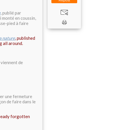
Repost
e
, publié par
'ai monté en coussin,
sse-pied à faire
a nature
, published
g all around.
s viennent de
oser une fermeture
çon de faire dans le
already forgotten