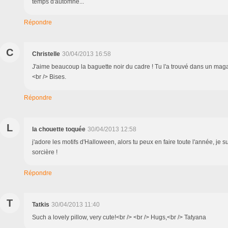
temps d'automne...
Répondre
C
Christelle
30/04/2013 16:58
J'aime beaucoup la baguette noir du cadre ! Tu l'a trouvé dans un maga
<br /> Bises.
Répondre
L
la chouette toquée
30/04/2013 12:58
j'adore les motifs d'Halloween, alors tu peux en faire toute l'année, je sui
sorcière !
Répondre
T
Tatkis
30/04/2013 11:40
Such a lovely pillow, very cute!<br /> <br /> Hugs,<br /> Tatyana