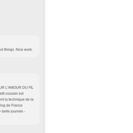
ol things. Nice work.
 POUR L'AMOUR DU FIL
etit coussin est
ent la technique de la
 blog de France
 belle journée -