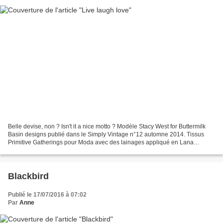
Belle devise, non ? Isn't it a nice motto ? Modèle Stacy West for Buttermilk
Basin designs publié dans le Simply Vintage n°12 automne 2014. Tissus
Primitive Gatherings pour Moda avec des lainages appliqué en Lana
d'Aurifil. Je ne comprends d'ailleurs...
Blackbird
Publié le 17/07/2016 à 07:02
Par
Anne