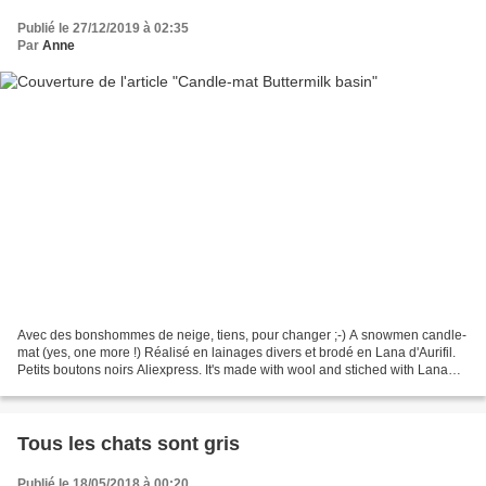
Publié le 27/12/2019 à 02:35
Par
Anne
Avec des bonshommes de neige, tiens, pour changer ;-) A snowmen candle-
mat (yes, one more !) Réalisé en lainages divers et brodé en Lana d'Aurifil.
Petits boutons noirs Aliexpress. It's made with wool and stiched with Lana
thread by Aurifil. Little black...
Tous les chats sont gris
Publié le 18/05/2018 à 00:20