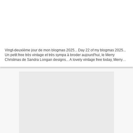
Vingt-deuxième jour de mon blogmas 2025... Day 22 of my blogmas 2025...
Un petit free très vintage et très sympa à broder aujourd'hui, le Merry
Christmas de Sandra Longan designs... A lovely vintage free today, Merry
Christmas by Sandra Longan designs... Merry...