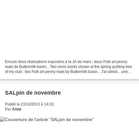
Encore deux réalisations exposées à la JA de mars : deux Folk art penny
mats de Buttermilk basin... Two more works shown at the spring quilting-bee
of my club : two Folk art penny mats by Buttermilk basin... J'ai utilisé... une
jupe trop petite pour les...
SALpin de novembre
Publié le 23/12/2013 à 14:32
Par
Anne