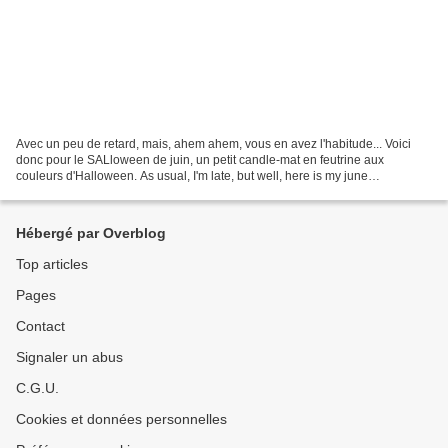
Avec un peu de retard, mais, ahem ahem, vous en avez l'habitude... Voici
donc pour le SALloween de juin, un petit candle-mat en feutrine aux
couleurs d'Halloween. As usual, I'm late, but well, here is my june
SALloween project : a little wool-felt candle-mat....
Hébergé par Overblog
Top articles
Pages
Contact
Signaler un abus
C.G.U.
Cookies et données personnelles