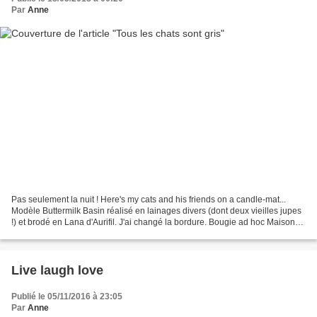
Par
Anne
Pas seulement la nuit ! Here's my cats and his friends on a candle-mat...
Modèle Buttermilk Basin réalisé en lainages divers (dont deux vieilles jupes
!) et brodé en Lana d'Aurifil. J'ai changé la bordure. Bougie ad hoc Maisons
du Monde. Pattern by Buttermilk...
Live laugh love
Publié le 05/11/2016 à 23:05
Par
Anne