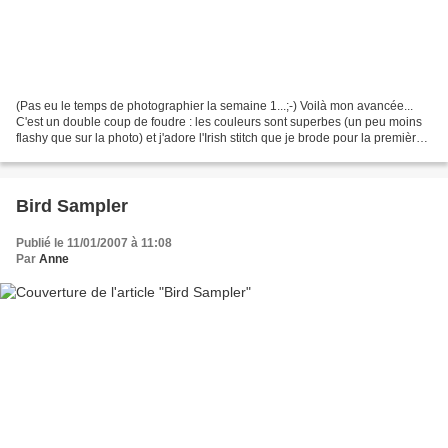
(Pas eu le temps de photographier la semaine 1...;-) Voilà mon avancée...
C'est un double coup de foudre : les couleurs sont superbes (un peu moins
flashy que sur la photo) et j'adore l'Irish stitch que je brode pour la première
fois. Il y a aussi au...
Bird Sampler
Publié le 11/01/2007 à 11:08
Par
Anne