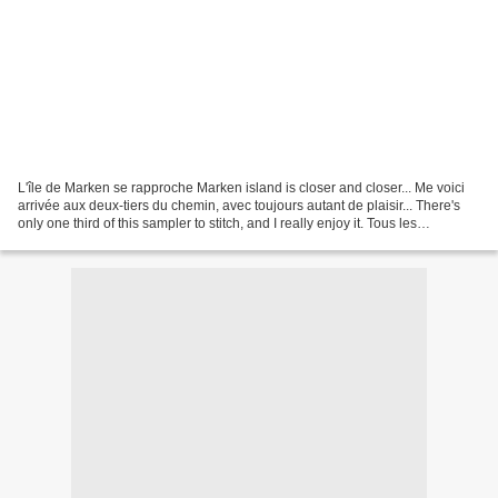
L'île de Marken se rapproche Marken island is closer and closer... Me voici
arrivée aux deux-tiers du chemin, avec toujours autant de plaisir... There's
only one third of this sampler to stitch, and I really enjoy it. Tous les
renseignements sur cet ouvrage...