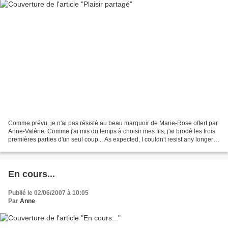
Comme prévu, je n'ai pas résisté au beau marquoir de Marie-Rose offert par
Anne-Valérie. Comme j'ai mis du temps à choisir mes fils, j'ai brodé les trois
premières parties d'un seul coup... As expected, I couldn't resist any longer to
the beautiful marquoir...
En cours...
Publié le 02/06/2007 à 10:05
Par
Anne