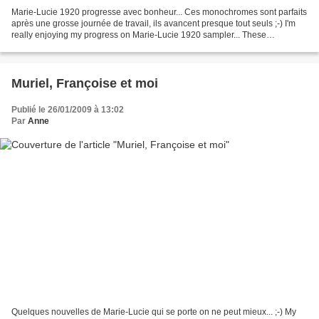
Marie-Lucie 1920 progresse avec bonheur... Ces monochromes sont parfaits
après une grosse journée de travail, ils avancent presque tout seuls ;-) I'm
really enjoying my progress on Marie-Lucie 1920 sampler... These
monochromatic samplers are perfect after...
Muriel, Françoise et moi
Publié le 26/01/2009 à 13:02
Par
Anne
Quelques nouvelles de Marie-Lucie qui se porte on ne peut mieux... ;-) My