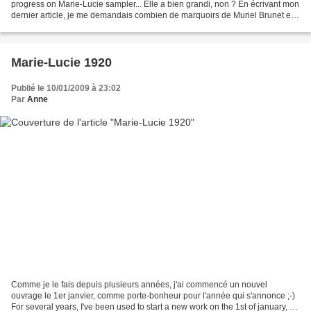
progress on Marie-Lucie sampler... Elle a bien grandi, non ? En écrivant mon
dernier article, je me demandais combien de marquoirs de Muriel Brunet et
Françoise Ritz j'avais déjà...
Marie-Lucie 1920
Publié le 10/01/2009 à 23:02
Par
Anne
Comme je le fais depuis plusieurs années, j'ai commencé un nouvel
ouvrage le 1er janvier, comme porte-bonheur pour l'année qui s'annonce ;-)
For several years, I've been used to start a new work on the 1st of january, as