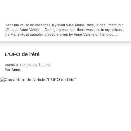
Dans ma valise de vacances, il y avait aussi Marie-Rose, le beau marquoir
offert par Anne-Valérie ... During my vacation, there was also in my suitcase
the Marie-Rose sampler, a freebie given by Anne-Valérie on her blog...
Comme je n'avais pas internet...
L'UFO de l'été
Publié le 16/08/2007 à 03:51
Par
Anne