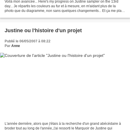
Voilà mon avancée... Here's my progress on Justine sampler on the 13rd
day... Je répartis les couleurs au fur et à mesure, en m'aidant plus de la
photo que du diagramme, non sans quelques changements... Et ça me plaît
comme ça ! ;-) I choose colors more...
Justine ou l'histoire d'un projet
Publié le 06/05/2007 à 08:22
Par
Anne
L'année dernière, alors que j'étais à la recherche d'un grand abécédaire à
broder tout au long de l'année, j'ai ressorti le Marquoir de Justine qui