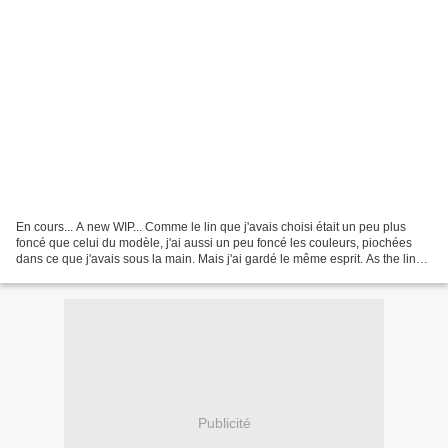
En cours... A new WIP... Comme le lin que j'avais choisi était un peu plus
foncé que celui du modèle, j'ai aussi un peu foncé les couleurs, piochées
dans ce que j'avais sous la main. Mais j'ai gardé le même esprit. As the linen
I picked up was a little...
Publicité