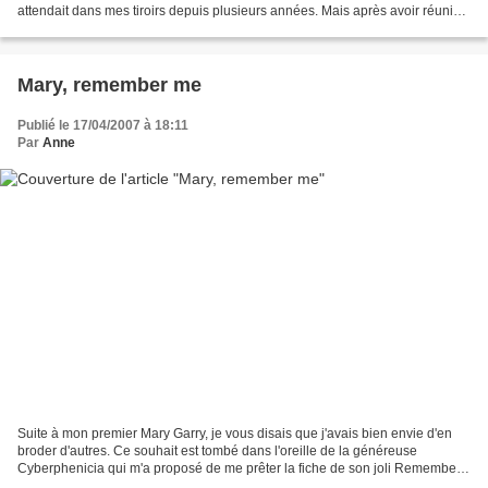
attendait dans mes tiroirs depuis plusieurs années. Mais après avoir réuni
les fils DMC nécessaires à sa...
Mary, remember me
Publié le 17/04/2007 à 18:11
Par
Anne
Suite à mon premier Mary Garry, je vous disais que j'avais bien envie d'en
broder d'autres. Ce souhait est tombé dans l'oreille de la généreuse
Cyberphenicia qui m'a proposé de me prêter la fiche de son joli Remember
Me. Vous vous doutez de ma réponse......