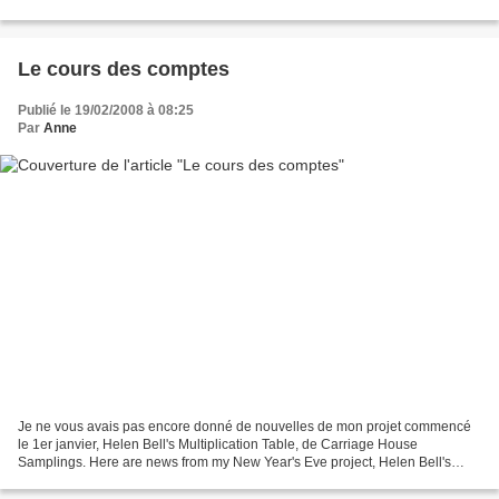
a lucky charm for all the year...
Le cours des comptes
Publié le 19/02/2008 à 08:25
Par
Anne
Je ne vous avais pas encore donné de nouvelles de mon projet commencé
le 1er janvier, Helen Bell's Multiplication Table, de Carriage House
Samplings. Here are news from my New Year's Eve project, Helen Bell's
Multiplication Table by Carriage House Samplings....