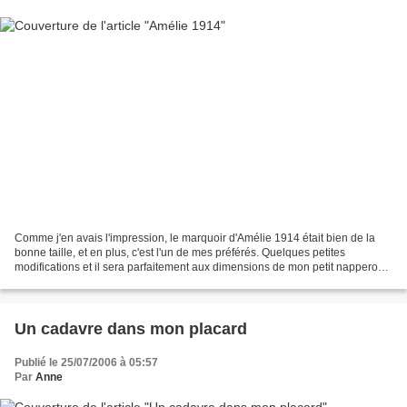
Comme j'en avais l'impression, le marquoir d'Amélie 1914 était bien de la
bonne taille, et en plus, c'est l'un de mes préférés. Quelques petites
modifications et il sera parfaitement aux dimensions de mon petit napperon
de lin. As I thought, the Marquoir...
Un cadavre dans mon placard
Publié le 25/07/2006 à 05:57
Par
Anne