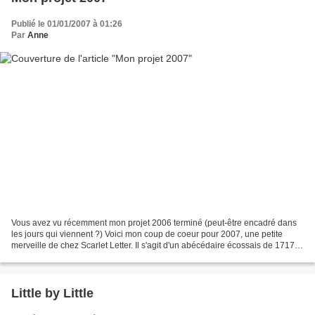
Publié le 01/01/2007 à 01:26
Par
Anne
Vous avez vu récemment mon projet 2006 terminé (peut-être encadré dans
les jours qui viennent ?) Voici mon coup de coeur pour 2007, une petite
merveille de chez Scarlet Letter. Il s'agit d'un abécédaire écossais de 1717,
celui de Ruth Bacheler : After...
Little by Little