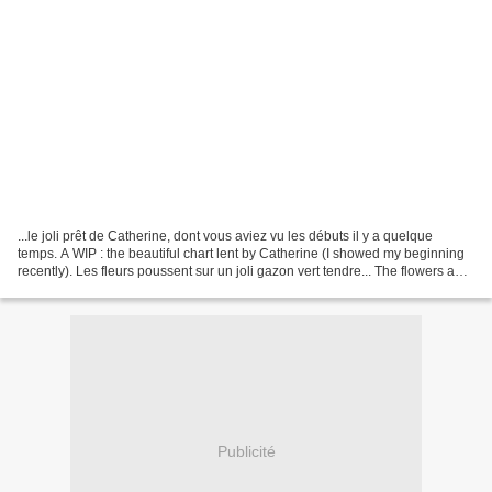
...le joli prêt de Catherine, dont vous aviez vu les débuts il y a quelque
temps. A WIP : the beautiful chart lent by Catherine (I showed my beginning
recently). Les fleurs poussent sur un joli gazon vert tendre... The flowers and
the grass are growing......
Publicité