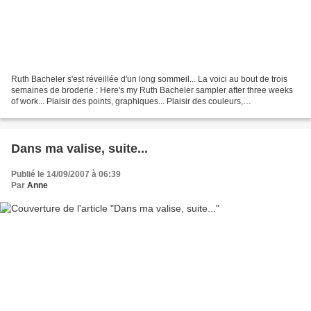
Ruth Bacheler s'est réveillée d'un long sommeil... La voici au bout de trois
semaines de broderie : Here's my Ruth Bacheler sampler after three weeks
of work... Plaisir des points, graphiques... Plaisir des couleurs,
somptueuses... Pour revoir mes débuts...
Dans ma valise, suite...
Publié le 14/09/2007 à 06:39
Par
Anne