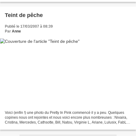
Teint de pêche
Publié le 17/03/2007 à 08:39
Par
Anne
Voici (enfin !) une photo du Pretty In Pink commencé il y a peu. Quelques
copines nous ont rejointes et nous voici encore plus nombreuses : Nivaira,
Cristina, Mercedes, Cathsotte, Bill, Natou, Virginie L, Ariane, Lulusix, FabLor,
Virginia, Isabelle, Fonfoise,...