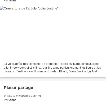
Par
Anne
La voici après trois semaines de broderie... Here's my Marquoir de Justine
after three weeks of stitching... Justine aime particulièrement les fleurs et les
oiseaux... Justine loves flowers and birds... Et moi, j'aime Justine ! ;-) And me,
I love Justine...
Plaisir partagé
Publié le 11/06/2007 à 07:09
Par
Anne