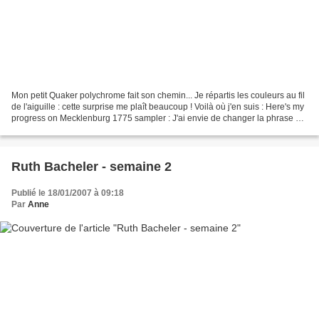
Mon petit Quaker polychrome fait son chemin... Je répartis les couleurs au fil
de l'aiguille : cette surprise me plaît beaucoup ! Voilà où j'en suis : Here's my
progress on Mecklenburg 1775 sampler : J'ai envie de changer la phrase qui
ne me plaît pas...
Ruth Bacheler - semaine 2
Publié le 18/01/2007 à 09:18
Par
Anne