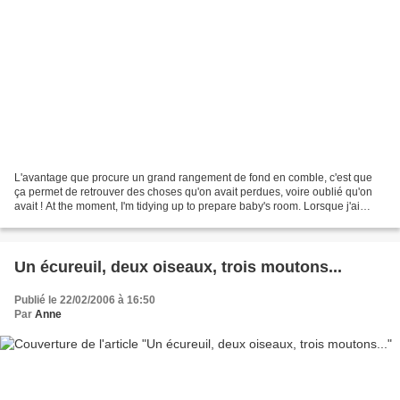
L'avantage que procure un grand rangement de fond en comble, c'est que
ça permet de retrouver des choses qu'on avait perdues, voire oublié qu'on
avait ! At the moment, I'm tidying up to prepare baby's room. Lorsque j'ai
commencé un premier tri de mes...
Un écureuil, deux oiseaux, trois moutons...
Publié le 22/02/2006 à 16:50
Par
Anne