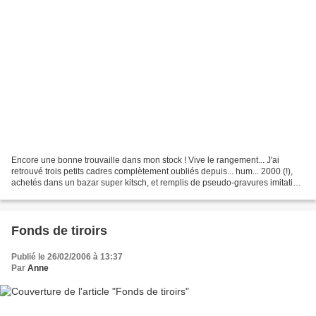
Encore une bonne trouvaille dans mon stock ! Vive le rangement... J'ai
retrouvé trois petits cadres complètement oubliés depuis... hum... 2000 (!),
achetés dans un bazar super kitsch, et remplis de pseudo-gravures imitation
XIXe dont je vous épargne la...
Fonds de tiroirs
Publié le 26/02/2006 à 13:37
Par
Anne