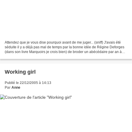
Attendez que je vous dise pourquoi avant de me juger... (sniff) J'avais été
séduite il y a déjà pas mal de temps par la bonne idée de Régine Deforges
(dans son livre Marquoirs je crois bien) de broder un abécédaire par an à
ses enfants. Lorsque Petite...
Working girl
Publié le 22/12/2005 à 14:13
Par
Anne