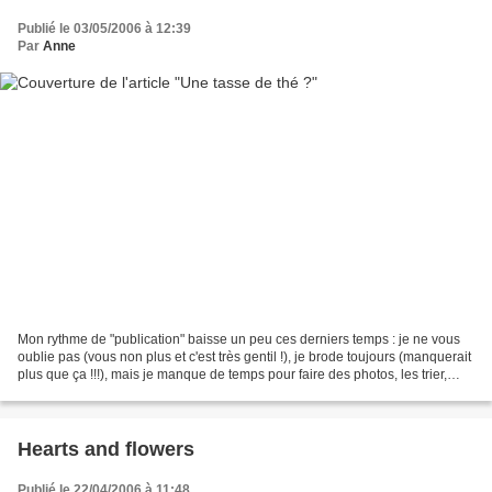
Publié le 03/05/2006 à 12:39
Par
Anne
Mon rythme de "publication" baisse un peu ces derniers temps : je ne vous
oublie pas (vous non plus et c'est très gentil !), je brode toujours (manquerait
plus que ça !!!), mais je manque de temps pour faire des photos, les trier,
etc... et mener mes...
Hearts and flowers
Publié le 22/04/2006 à 11:48