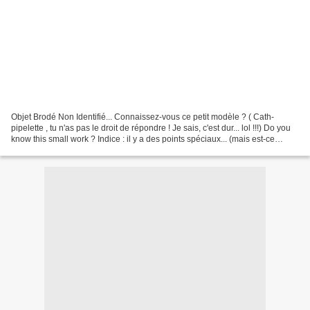
Objet Brodé Non Identifié... Connaissez-vous ce petit modèle ? ( Cath-
pipelette , tu n'as pas le droit de répondre ! Je sais, c'est dur... lol !!!) Do you
know this small work ? Indice : il y a des points spéciaux... (mais est-ce
vraiment un indice ?)...