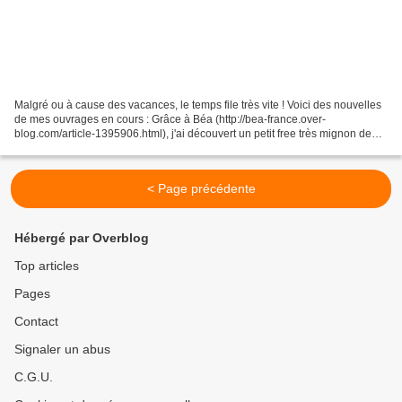
Malgré ou à cause des vacances, le temps file très vite ! Voici des nouvelles
de mes ouvrages en cours : Grâce à Béa (http://bea-france.over-
blog.com/article-1395906.html), j'ai découvert un petit free très mignon de
chez Blue Ribbon Designs, "Crowned...
< Page précédente
Hébergé par Overblog
Top articles
Pages
Contact
Signaler un abus
C.G.U.