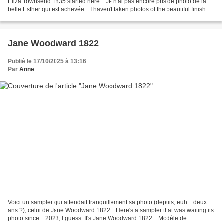
Eliza Townsend 1835 started here... Je n'ai pas encore pris de photo de la
belle Esther qui est achevée... I haven't taken photos of the beautiful finished
Esther Iddison sampler... Voici...
Jane Woodward 1822
Publié le 17/10/2025 à 13:16
Par
Anne
Voici un sampler qui attendait tranquillement sa photo (depuis, euh... deux
ans ?), celui de Jane Woodward 1822... Here's a sampler that was waiting its
photo since... 2023, I guess. It's Jane Woodward 1822... Modèle de