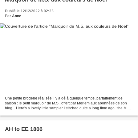
Publié le 12/12/2022 à 02:23
Par
Anne
Une petite broderie réalisée il y a déjà quelque temps, parfaitement de
saison : le petit marquoir de M.S., offert par Meriem aux abonnées de son
blog... Here's a lovely little sampler I stitched quite a long time ago : the M.S.
sampler whose chart was...
AH to EE 1806