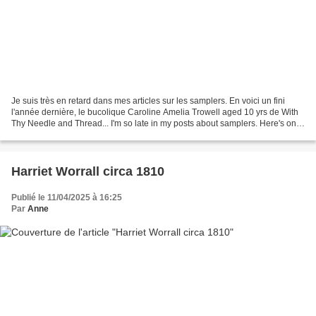
Je suis très en retard dans mes articles sur les samplers. En voici un fini
l'année dernière, le bucolique Caroline Amelia Trowell aged 10 yrs de With
Thy Needle and Thread... I'm so late in my posts about samplers. Here's one
I stitched last year, the...
Harriet Worrall circa 1810
Publié le 11/04/2025 à 16:25
Par
Anne