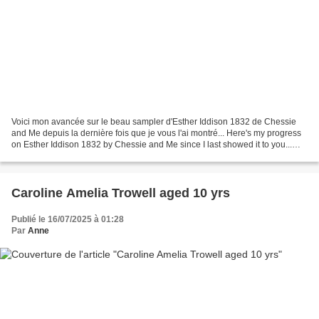
Voici mon avancée sur le beau sampler d'Esther Iddison 1832 de Chessie
and Me depuis la dernière fois que je vous l'ai montré... Here's my progress
on Esther Iddison 1832 by Chessie and Me since I last showed it to you...
Vous vous souvenez ? Do you remember...
Caroline Amelia Trowell aged 10 yrs
Publié le 16/07/2025 à 01:28
Par
Anne