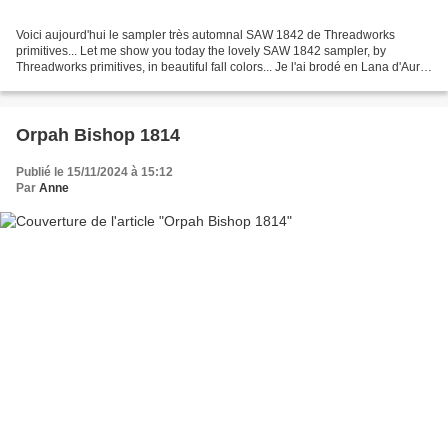
Voici aujourd'hui le sampler très automnal SAW 1842 de Threadworks
primitives... Let me show you today the lovely SAW 1842 sampler, by
Threadworks primitives, in beautiful fall colors... Je l'ai brodé en Lana d'Aurifil
sur une chute de lin Belfast. Ce...
Orpah Bishop 1814
Publié le 15/11/2024 à 15:12
Par
Anne