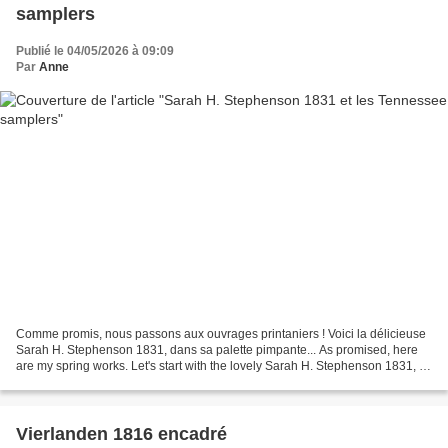
samplers
Publié le 04/05/2026 à 09:09
Par
Anne
Comme promis, nous passons aux ouvrages printaniers ! Voici la délicieuse
Sarah H. Stephenson 1831, dans sa palette pimpante... As promised, here
are my spring works. Let's start with the lovely Sarah H. Stephenson 1831, in
her bright palette of colors... Ce...
Vierlanden 1816 encadré