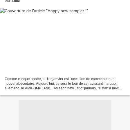
Par
Anne
Comme chaque année, le 1er janvier est l'occasion de commencer un
nouvel abécédaire. Aujourd'hui, ce sera le tour de ce ravissant marquoir
allemand, le AMK-BMP 1698... As each new 1st of january, I'll start a new
sampler. Today, it will be this lovely...