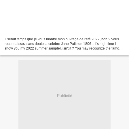
Il serait temps que je vous montre mon ouvrage de l'été 2022, non ? Vous
reconnaissez sans doute la célèbre Jane Pattison 1806... It's high time I
show you my 2022 summer sampler, isn't it ? You may recognize the famous
Jane Pattison 1806 sampler... C'est...
Publicité