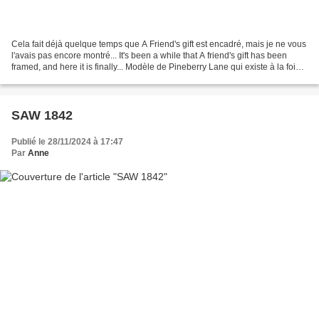
Cela fait déjà quelque temps que A Friend's gift est encadré, mais je ne vous
l'avais pas encore montré... It's been a while that A friend's gift has been
framed, and here it is finally... Modèle de Pineberry Lane qui existe à la fois
en fiche papier...
SAW 1842
Publié le 28/11/2024 à 17:47
Par
Anne