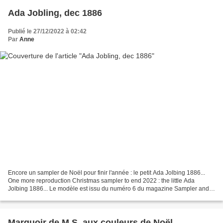
Ada Jobling, dec 1886
Publié le 27/12/2022 à 02:42
Par
Anne
Encore un sampler de Noël pour finir l'année : le petit Ada Jolbing 1886...
One more reproduction Christmas sampler to end 2022 : the little Ada
Jolbing 1886... Le modèle est issu du numéro 6 du magazine Sampler and
Antique Needlework Quarterly. The chart...
Marquoir de M.S. aux couleurs de Noël