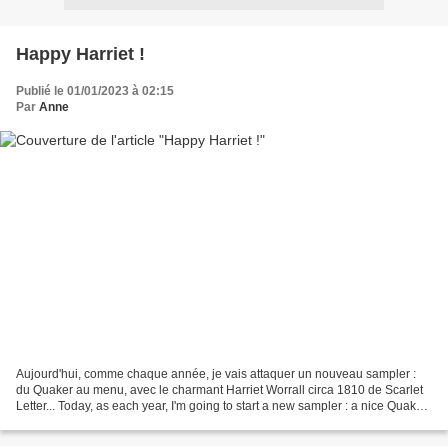
Happy Harriet !
Publié le 01/01/2023 à 02:15
Par
Anne
Aujourd'hui, comme chaque année, je vais attaquer un nouveau sampler :
du Quaker au menu, avec le charmant Harriet Worrall circa 1810 de Scarlet
Letter... Today, as each year, I'm going to start a new sampler : a nice Quaker
one, the lovely Harriet Worrall...