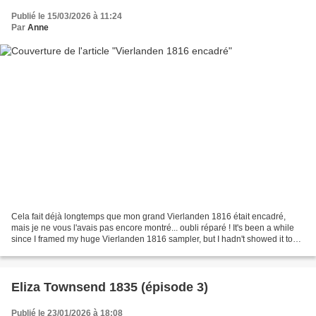
Publié le 15/03/2026 à 11:24
Par
Anne
Cela fait déjà longtemps que mon grand Vierlanden 1816 était encadré,
mais je ne vous l'avais pas encore montré... oubli réparé ! It's been a while
since I framed my huge Vierlanden 1816 sampler, but I hadn't showed it to
you yet... here it is ! Comme...
Eliza Townsend 1835 (épisode 3)
Publié le 23/01/2026 à 18:08