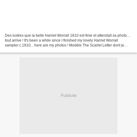
Des lustres que la belle Harriet Worrall 1810 est finie et attendait sa photo...
tout arrive ! It's been a while since I finished my lovely Harriet Worrall
sampler c.1810... here are my photos ! Modèle The Scarlet Letter dont je
vous avais déjà parlé...
Publicité