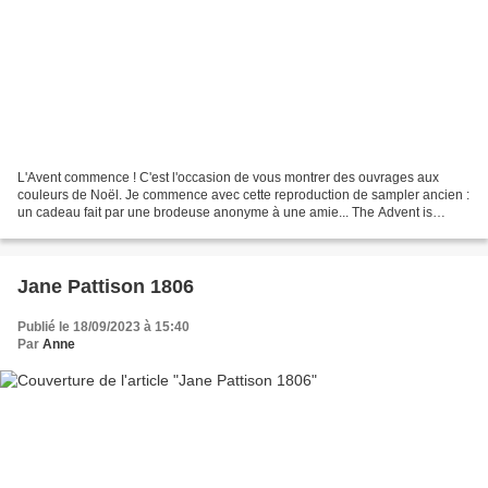
L'Avent commence ! C'est l'occasion de vous montrer des ouvrages aux
couleurs de Noël. Je commence avec cette reproduction de sampler ancien :
un cadeau fait par une brodeuse anonyme à une amie... The Advent is
begining ! It's time to show you my Christmas...
Jane Pattison 1806
Publié le 18/09/2023 à 15:40
Par
Anne