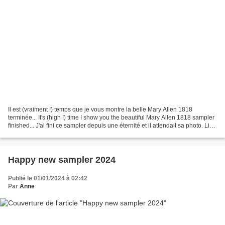
Il est (vraiment !) temps que je vous montre la belle Mary Allen 1818
terminée... It's (high !) time I show you the beautiful Mary Allen 1818 sampler
finished... J'ai fini ce sampler depuis une éternité et il attendait sa photo. Lin
Zweigart et fil Lana...
Happy new sampler 2024
Publié le 01/01/2024 à 02:42
Par
Anne