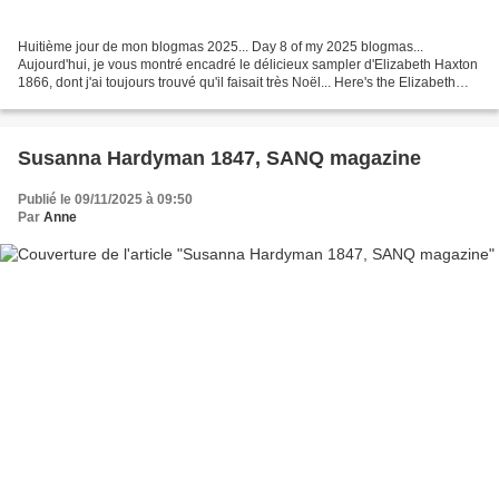
Huitième jour de mon blogmas 2025... Day 8 of my 2025 blogmas...
Aujourd'hui, je vous montré encadré le délicieux sampler d'Elizabeth Haxton
1866, dont j'ai toujours trouvé qu'il faisait très Noël... Here's the Elizabeth
Haxton 1866 sampler at least framed....
Susanna Hardyman 1847, SANQ magazine
Publié le 09/11/2025 à 09:50
Par
Anne