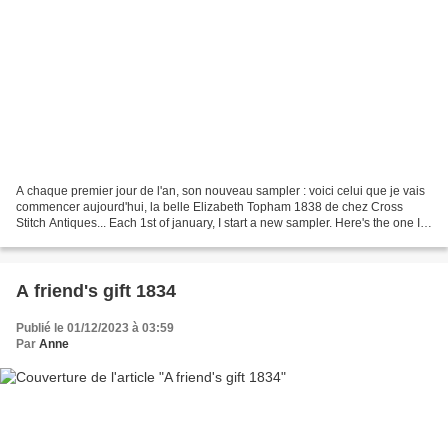
A chaque premier jour de l'an, son nouveau sampler : voici celui que je vais
commencer aujourd'hui, la belle Elizabeth Topham 1838 de chez Cross
Stitch Antiques... Each 1st of january, I start a new sampler. Here's the one I'll
start today, the beautiful...
A friend's gift 1834
Publié le 01/12/2023 à 03:59
Par
Anne