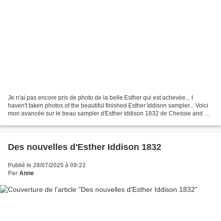
Je n'ai pas encore pris de photo de la belle Esther qui est achevée... I
haven't taken photos of the beautiful finished Esther Iddison sampler... Voici
mon avancée sur le beau sampler d'Esther Iddison 1832 de Chessie and Me
depuis la dernière fois que...
Des nouvelles d'Esther Iddison 1832
Publié le 28/07/2025 à 09:22
Par
Anne