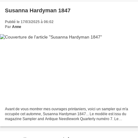
Susanna Hardyman 1847
Publié le 17/03/2025 à 06:02
Par
Anne
Avant de vous montrer mes ouvrages printaniers, voici un sampler qui m'a
occupée cet automne, Susanna Hardyman 1847... Le modèle est issu du
magazine Sampler and Antique Needlework Quarterly numéro 7. Le
magazine n'existe plus et le numéro est épuisé...