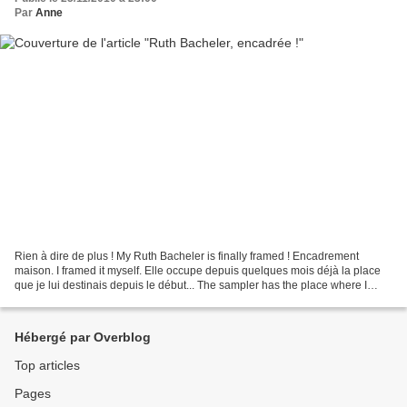
Par
Anne
Rien à dire de plus ! My Ruth Bacheler is finally framed ! Encadrement
maison. I framed it myself. Elle occupe depuis quelques mois déjà la place
que je lui destinais depuis le début... The sampler has the place where I
wanted to hang it since ths beginning...
Hébergé par Overblog
Top articles
Pages