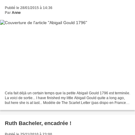
Publié le 28/01/2015 à 14:36
Par
Anne
Cela fait déjà un certain temps que la petite Abigail Gould 1796 est terminée.
La voici de sortie... I have finished my little Abigail Gould quite a long ago,
but here she is at last... Modèle de The Scarlet Letter (pas dispo en France, à
ma connaissance...),...
Ruth Bacheler, encadrée !
Publié le 25/11/2010 à 23:00