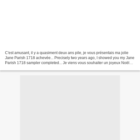
C'est amusant, il y a quasiment deux ans pile, je vous présentais ma jolie
Jane Parish 1718 achevée... Precisely two years ago, I showed you my Jane
Parish 1718 sampler completed... Je viens vous souhaiter un joyeux Noël
avec un sampler dans des couleurs...