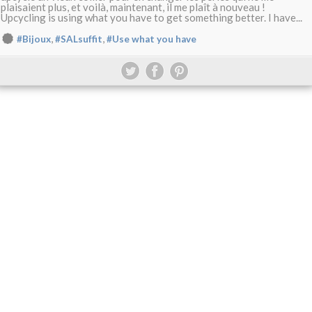
plaisaient plus, et voilà, maintenant, il me plaît à nouveau !
Upcycling is using what you have to get something better. I have...
,
,
#Bijoux
#SALsuffit
#Use what you have