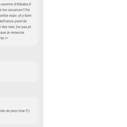
 caverne d'Alibaba.Il
ur les vacances?J'ai
perbe expo ,et y faire
 deFrance point de
i fais mes 1er pas,et
t que je remercie
<br />
ile de jouy rose !!:)