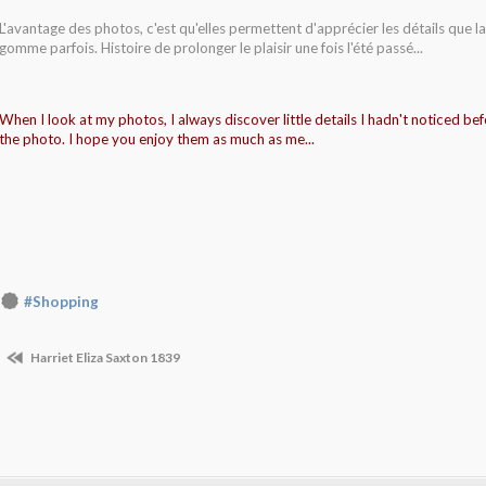
L'avantage des photos, c'est qu'elles permettent d'apprécier les détails que 
gomme parfois. Histoire de prolonger le plaisir une fois l'été passé...
When I look at my photos, I always discover little details I hadn't noticed be
the photo. I hope you enjoy them as much as me...
#Shopping
Harriet Eliza Saxton 1839