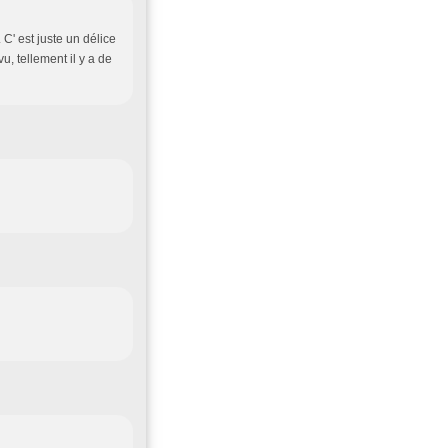
C' est juste un délice
vu, tellement il y a de