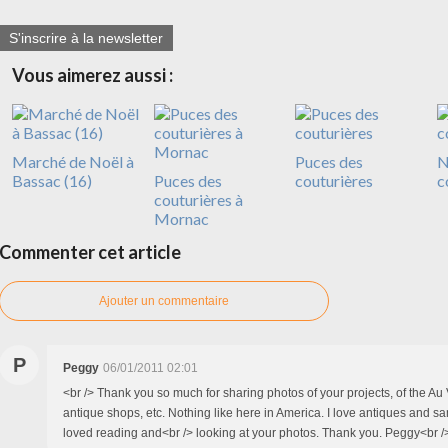
S'inscrire à la newsletter
Vous aimerez aussi :
Marché de Noël à
Puces des
N
Bassac (16)
Puces des
couturières
c
couturières à
Mornac
Commenter cet article
Ajouter un commentaire
P
Peggy
06/01/2011 02:01
<br /> Thank you so much for sharing photos of your projects, of the Au 
antique shops, etc. Nothing like here in America. I love antiques and s
loved reading and<br /> looking at your photos. Thank you. Peggy<br />