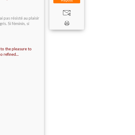
Repost
'ai pas résisté au plaisir
is. Si féminin, si
t to the pleasure to
o refined...