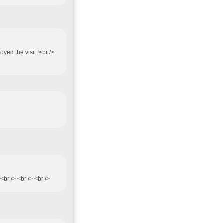
oyed the visit !<br />
br /> <br /> <br />