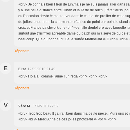
<br /> Je connais bien Fleur de Lin,mais je ne suis jamais aller dans sa
y a une belle distance entre Dinan et la Teste de buch ,C'était aussi po
eu l'occasion de<br /> me trouver dans le coin et de profiter de cette su
de jolies rencontres, la charmante créatrice de point par point,le stand
croix et France patchwork,une<br /> gentille dentelière avec laquelle j'a
surtout une trrrrrrrrès agréable dame du patch qui m'a servi de guide e
beaucoup. Que du bonheur!!! Belle soirée Martine<br /> D<br /> <br /> 
Répondre
E
Elisa
12/09/2010 21:49
<br /> Holala , comme j'aime ! un régal<br /> <br /> <br />
Répondre
V
Véro M
11/09/2010 22:39
<br /> Trop trop beau !! ça irait bien dans ma petite pièce...Murs gris et to
<br /> <br /> Merci Anne de ces jolies photos<br /> <br /> <br />