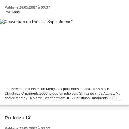
Publié le 28/05/2007 à 06:37
Par
Anne
Le choix de ce mois-ci, un Merry Cox paru dans le Just Cross-stitch
Christmas Ornaments 2000, brodé en jolie soie Shiraz de chez Atalie... My
choice for may : a Merry Cox chart from JCS Christmas Ornaments 2000,
stitched in shiraz silk from Atalie......
Pinkeep IX
Publié le 22/05/2007 à 03:52