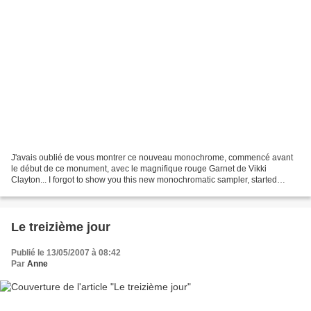
J'avais oublié de vous montrer ce nouveau monochrome, commencé avant
le début de ce monument, avec le magnifique rouge Garnet de Vikki
Clayton... I forgot to show you this new monochromatic sampler, started
before this huge one. It's stitched with a Vikki...
Le treizième jour
Publié le 13/05/2007 à 08:42
Par
Anne