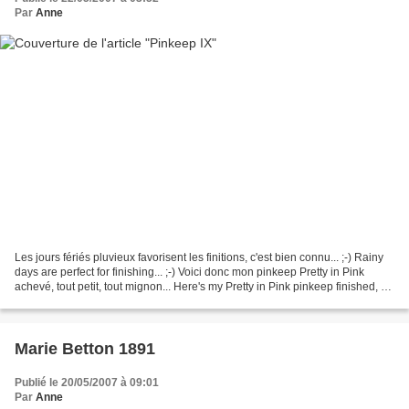
Par
Anne
Les jours fériés pluvieux favorisent les finitions, c'est bien connu... ;-) Rainy
days are perfect for finishing... ;-) Voici donc mon pinkeep Pretty in Pink
achevé, tout petit, tout mignon... Here's my Pretty in Pink pinkeep finished, so
small and pretty......
Marie Betton 1891
Publié le 20/05/2007 à 09:01
Par
Anne