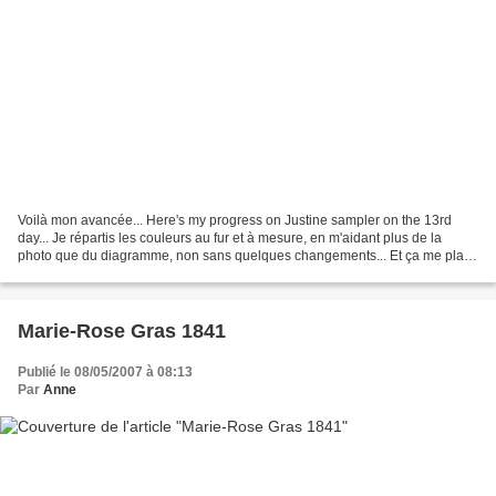
Voilà mon avancée... Here's my progress on Justine sampler on the 13rd
day... Je répartis les couleurs au fur et à mesure, en m'aidant plus de la
photo que du diagramme, non sans quelques changements... Et ça me plaît
comme ça ! ;-) I choose colors more...
Marie-Rose Gras 1841
Publié le 08/05/2007 à 08:13
Par
Anne