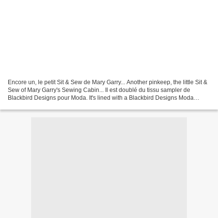
Encore un, le petit Sit & Sew de Mary Garry... Another pinkeep, the little Sit &
Sew of Mary Garry's Sewing Cabin... Il est doublé du tissu sampler de
Blackbird Designs pour Moda. It's lined with a Blackbird Designs Moda
fabric. Et il repose sur un fer...