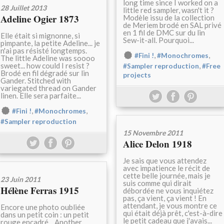
long time since I worked on a
28 Juillet 2013
little red sampler, wasn't it ?
Adeline Ogier 1873
Modèle issu de la collection
de Meriem brodé en SAL privé
en 1 fil de DMC sur du lin
Elle était si mignonne, si
Sew-it-all. Pourquoi...
pimpante, la petite Adeline... je
n'ai pas résisté longtemps.
,
,
#Fini !
#Monochromes
The little Adeline was soooo
sweet... how could I resist ?
,
#Sampler reproduction
#Free
Brodé en fil dégradé sur lin
projects
Gander. Stitched with
variegated thread on Gander
linen. Elle sera parfaite...
,
,
#Fini !
#Monochromes
#Sampler reproduction
15 Novembre 2011
Alice Delon 1918
Je sais que vous attendez
avec impatience le récit de
cette belle journée, mais je
23 Juin 2011
suis comme qui dirait
Hélène Ferras 1915
débordée ne vous inquiétez
pas, ça vient, ça vient ! En
attendant, je vous montre ce
Encore une photo oubliée
qui était déjà prêt, c'est-à-dire
dans un petit coin : un petit
le petit cadeau que j'avais...
rouge encadré... Another