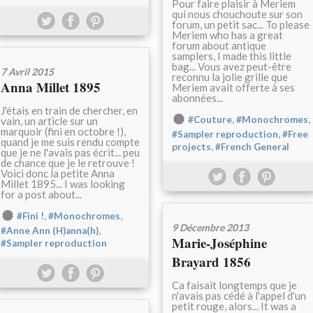
Pour faire plaisir à Meriem
qui nous chouchoute sur son
forum, un petit sac... To please
Meriem who has a great
forum about antique
samplers, I made this little
bag... Vous avez peut-être
7 Avril 2015
reconnu la jolie grille que
Anna Millet 1895
Meriem avait offerte à ses
abonnées...
J'étais en train de chercher, en
,
,
#Couture
#Monochromes
vain, un article sur un
marquoir (fini en octobre !),
,
#Sampler reproduction
#Free
quand je me suis rendu compte
,
projects
#French General
que je ne l'avais pas écrit... peu
de chance que je le retrouve !
Voici donc la petite Anna
Millet 1895... I was looking
for a post about...
,
,
#Fini !
#Monochromes
9 Décembre 2013
,
#Anne Ann (H)anna(h)
Marie-Joséphine
#Sampler reproduction
Brayard 1856
Ca faisait longtemps que je
n'avais pas cédé à l'appel d'un
petit rouge, alors... It was a