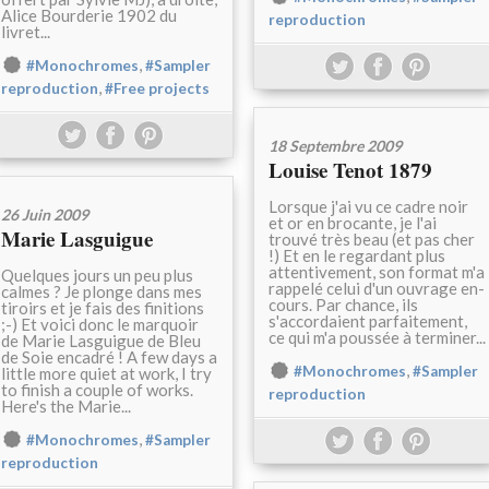
Alice Bourderie 1902 du
reproduction
livret...
,
#Monochromes
#Sampler
,
reproduction
#Free projects
18 Septembre 2009
Louise Tenot 1879
Lorsque j'ai vu ce cadre noir
26 Juin 2009
et or en brocante, je l'ai
Marie Lasguigue
trouvé très beau (et pas cher
!) Et en le regardant plus
attentivement, son format m'a
Quelques jours un peu plus
rappelé celui d'un ouvrage en-
calmes ? Je plonge dans mes
cours. Par chance, ils
tiroirs et je fais des finitions
s'accordaient parfaitement,
;-) Et voici donc le marquoir
ce qui m'a poussée à terminer...
de Marie Lasguigue de Bleu
de Soie encadré ! A few days a
,
#Monochromes
#Sampler
little more quiet at work, I try
to finish a couple of works.
reproduction
Here's the Marie...
,
#Monochromes
#Sampler
reproduction