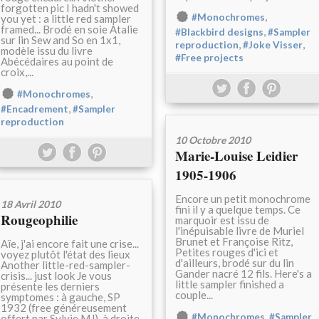
forgotten pic I hadn't showed
,
#Monochromes
you yet : a little red sampler
framed... Brodé en soie Atalie
,
#Blackbird designs
#Sampler
sur lin Sew and So en 1x1,
,
,
reproduction
#Joke Visser
modèle issu du livre
#Free projects
Abécédaires au point de
croix,...
,
#Monochromes
,
#Encadrement
#Sampler
reproduction
10 Octobre 2010
Marie-Louise Leidier
1905-1906
Encore un petit monochrome
18 Avril 2010
fini il y a quelque temps. Ce
Rougeophilie
marquoir est issu de
l'inépuisable livre de Muriel
Brunet et Françoise Ritz,
Aïe, j'ai encore fait une crise...
Petites rouges d'ici et
voyez plutôt l'état des lieux
d'ailleurs, brodé sur du lin
Another little-red-sampler-
Gander nacré 12 fils. Here's a
crisis... just look Je vous
little sampler finished a
présente les derniers
couple...
symptomes : à gauche, SP
1932 (free généreusement
,
#Monochromes
#Sampler
offert par Sylvie MJ), à droite,