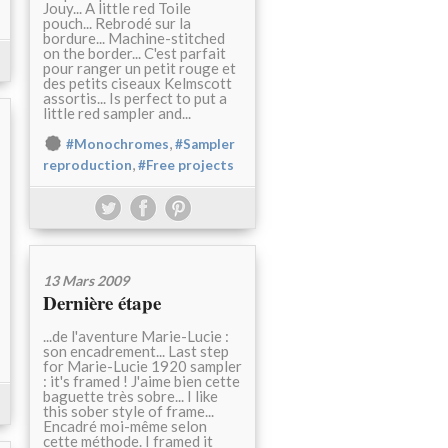
Jouy... A little red Toile
pouch... Rebrodé sur la
bordure... Machine-stitched
on the border... C'est parfait
pour ranger un petit rouge et
des petits ciseaux Kelmscott
assortis... Is perfect to put a
little red sampler and...
,
#Monochromes
#Sampler
,
reproduction
#Free projects
13 Mars 2009
Dernière étape
...de l'aventure Marie-Lucie :
son encadrement... Last step
for Marie-Lucie 1920 sampler
: it's framed ! J'aime bien cette
baguette très sobre... I like
this sober style of frame...
Encadré moi-même selon
cette méthode. I framed it