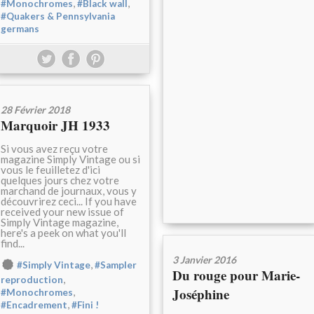
,
,
#Monochromes
#Black wall
#Quakers & Pennsylvania
germans
28 Février 2018
Marquoir JH 1933
Si vous avez reçu votre
magazine Simply Vintage ou si
vous le feuilletez d'ici
quelques jours chez votre
marchand de journaux, vous y
découvrirez ceci... If you have
received your new issue of
Simply Vintage magazine,
here's a peek on what you'll
find...
3 Janvier 2016
,
#Simply Vintage
#Sampler
Du rouge pour Marie-
,
reproduction
Joséphine
,
#Monochromes
,
#Encadrement
#Fini !