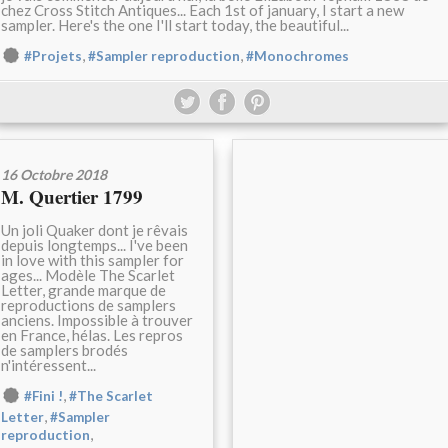
chez Cross Stitch Antiques... Each 1st of january, I start a new
sampler. Here's the one I'll start today, the beautiful...
,
,
#Projets
#Sampler reproduction
#Monochromes
16 Octobre 2018
M. Quertier 1799
Un joli Quaker dont je rêvais
depuis longtemps... I've been
in love with this sampler for
ages... Modèle The Scarlet
Letter, grande marque de
reproductions de samplers
anciens. Impossible à trouver
en France, hélas. Les repros
de samplers brodés
n'intéressent...
,
#Fini !
#The Scarlet
,
Letter
#Sampler
,
reproduction