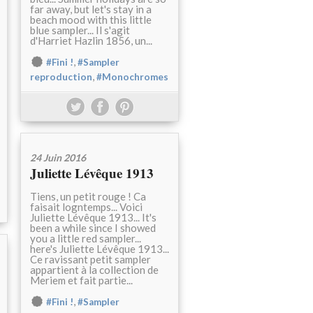
far away, but let's stay in a
beach mood with this little
blue sampler... Il s'agit
d'Harriet Hazlin 1856, un...
,
#Fini !
#Sampler
,
reproduction
#Monochromes
24 Juin 2016
Juliette Lévêque 1913
Tiens, un petit rouge ! Ca
faisait logntemps... Voici
Juliette Lévêque 1913... It's
been a while since I showed
you a little red sampler...
here's Juliette Lévêque 1913...
Ce ravissant petit sampler
appartient à la collection de
Meriem et fait partie...
,
#Fini !
#Sampler