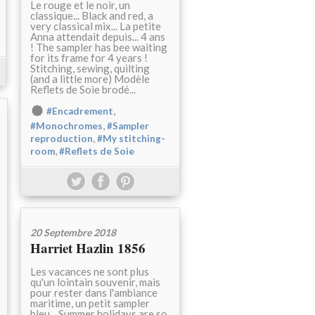
Le rouge et le noir, un
classique... Black and red, a
very classical mix... La petite
Anna attendait depuis... 4 ans
! The sampler has bee waiting
for its frame for 4 years !
Stitching, sewing, quilting
(and a little more) Modèle
Reflets de Soie brodé...
,
#Encadrement
,
#Monochromes
#Sampler
,
reproduction
#My stitching-
,
room
#Reflets de Soie
20 Septembre 2018
Harriet Hazlin 1856
Les vacances ne sont plus
qu'un lointain souvenir, mais
pour rester dans l'ambiance
maritime, un petit sampler
bleu... Summer holidays are so