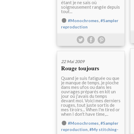
étant je ne sais où
soigneusement rangée depuis
tout...
,
#Monochromes
#Sampler
reproduction
22 Mai 2009
Rouge toujours
Quand je suis fatiguée ou que
je manque de temps, je pioche
dans mes ufos ou dans les
ouvrages préparés en kit un
jour où j'avais du temps
devant moi. Voici mes derniers
rouges, tout juste sortis de
mes tiroirs... When I'm tired or
when I don't have time,...
,
#Monochromes
#Sampler
,
reproduction
#My stitching-