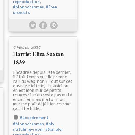
,
reproduction
,
#Monochromes
#Free
projects
4 Février 2014
Harriet Eliza Saxton
1839
Encadrée depuis l'été dernier,
il était temps qu'elle prenne
l'air du web, non ? Tout sur cet
ouvrage ici (clic). Et voici où
en est mon mur de petits
rouges : il m'en reste pas mal à
encadrer, mais ma foi, mon
mur me plaît déjà bien comme
ça... The little...
,
#Encadrement
,
#Monochromes
#My
,
stitching-room
#Sampler
reproduction