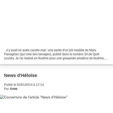
...il y avait un autre candle-mat : une partie d'un joli modèle de Mary
Flanaghan (qui crée des lainages), publié dans le numéro 34 de Quilt
country. Je l'ai réalisé en feutrine pour une graaande amatrice de feutrine.
J'ai trouvé un petit photophore blanc...
News d'Héloïse
Publié le 02/01/2014 à 17:14
Par
Anne