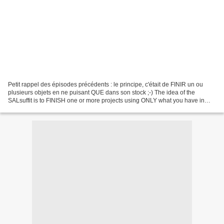
Petit rappel des épisodes précédents : le principe, c'était de FINIR un ou
plusieurs objets en ne puisant QUE dans son stock ;-) The idea of the
SALsuffit is to FINISH one or more projects using ONLY what you have in
your stash. So, here's what I made...