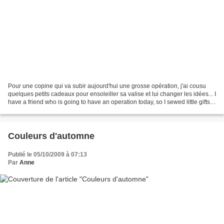
Pour une copine qui va subir aujourd'hui une grosse opération, j'ai cousu
quelques petits cadeaux pour ensoleiller sa valise et lui changer les idées... I
have a friend who is going to have an operation today, so I sewed little gifts
to give colors to...
Couleurs d'automne
Publié le 05/10/2009 à 07:13
Par
Anne