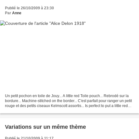
Publié le 26/10/2009 à 23:30
Par
Anne
Un petit pochon en toile de Jouy... A little red Toile pouch... Rebrodé sur la
bordure... Machine-stitched on the border... C'est parfait pour ranger un petit
rouge et des petits ciseaux Kelmscott assortis... Is perfect to put a little red
sampler and...
Variations sur un même thème
Publié le 21/10/2009 à 11:17