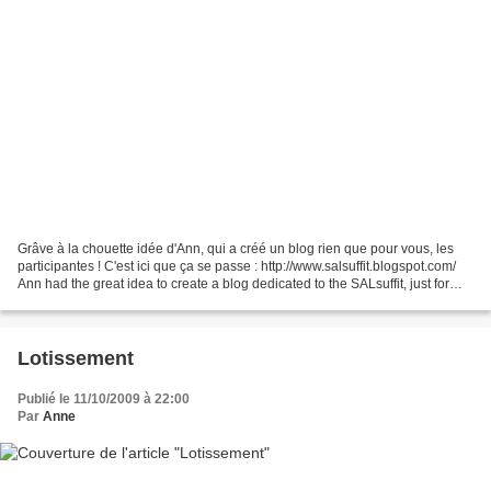
Grâve à la chouette idée d'Ann, qui a créé un blog rien que pour vous, les
participantes ! C'est ici que ça se passe : http://www.salsuffit.blogspot.com/
Ann had the great idea to create a blog dedicated to the SALsuffit, just for
you, the girls of the...
Lotissement
Publié le 11/10/2009 à 22:00
Par
Anne