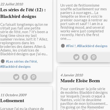
22 Juillet 2010
Un vent de finitionnisme
Les séries de l'été (12) :
souffle actuellement sur mes
paniers à ouvrages... La
Blackbird designs
tempête se lève et voici le
premier ouvrage à rentrer au
port sain et sauf ! I am in a
Ca faisait longtemps qu'on ne
finishing mood, and several
s'était pas fait une petite
works were just completed
série de l'été, non ? It's been a
recently. Here's the first
long time since my last
one......
summer review, isn't it ? Allez,
replongeons dans les
,
#Fini !
#Blackbird designs
broderies des dames Allen &
Adams, les créatrices de
Blackbird designs que j'ai eu...
,
#Les séries de l'été
#Blackbird designs
4 Janvier 2010
Maude Eloïse Beem
Pour continuer la jolie série
de modèles Blackbird designs
11 Octobre 2009
sur lesquels j'avais craqué à
Lotissement
Nantes, voici le deuxième
pavillon de mon lotissement...
I'm going on the Remember
Lorsque j'ai eu la chance de