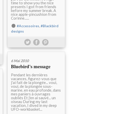
time to show you the nice
presents I got from friends
before my summer break. A
nice apple-pincushion from
Corinne......
,
#Accessoires
#Blackbird
designs
6 Mai 2010
Bluebird's message
Pendant les dernières
vacances, figurez-vous que
j'ai fait de la plongée... voui,
voui, de la plongée sous-
marine, en eau profonde, dans
mes paniers à ouvrages
oubliés Et j'en ai sauvé... un
oiseau During my last
vacation, I dived in my deep
UFO-workbasket...