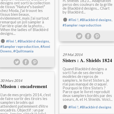
H. Shields 1823... Adaptation
designs ont sorti la collection
perso des couleurs de la grille
de tissus "Nature"s basket"
de Blackbird designs... Chart
chez Moda, j'ai trouvé les
by Blackbird...
tissus bien beaux,
évidemment, mais j'ai surtout
,
,
#Fini !
#Blackbird designs
remarqué un joli sampler à
#Sampler reproduction
l'arrière-plan de la photo...
When the ladies of Blackbird
designs...
,
,
#Fini !
#Blackbird designs
,
#Sampler reproduction
#Anni
,
Downs
#Quiltmania
29 Mai 2014
Sisters : A. Shields 1824
Quand Blackbird designs a
sorti l'un de ses derniers
modèles de repros de
samplers, le livret Sisters, je
30 Mars 2014
n'ai pas manqué de craquer.
Mission : encadrement
Pourquoi le titre Sisters ?
Parce que le livret reproduit
L'un de mes projets 2014, c'est
deux samplers bordés par des
de faire sortir des tiroirs les
soeurs, A. et H. Shields. Voici...
samplers brodés qui
attendent patiemment d'être
,
#Fini !
#Blackbird designs
encadrés. Objectif : un par
mois. Janvier, c'était là (clic).