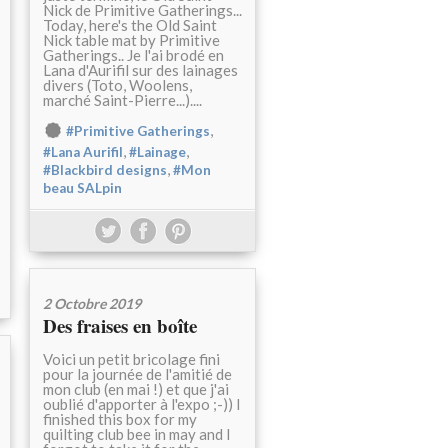
Nick de Primitive Gatherings...
Today, here's the Old Saint
Nick table mat by Primitive
Gatherings.. Je l'ai brodé en
Lana d'Aurifil sur des lainages
divers (Toto, Woolens,
marché Saint-Pierre...)....
,
#Primitive Gatherings
,
,
#Lana Aurifil
#Lainage
,
#Blackbird designs
#Mon
beau SALpin
2 Octobre 2019
Des fraises en boîte
Voici un petit bricolage fini
pour la journée de l'amitié de
mon club (en mai !) et que j'ai
oublié d'apporter à l'expo ;-)) I
finished this box for my
quilting club bee in may and I