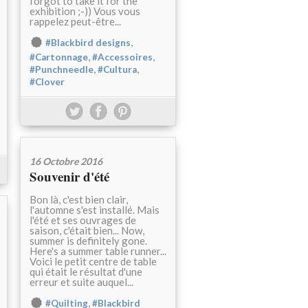
forgot to take it for the
exhibition ;-)) Vous vous
rappelez peut-être...
,
#Blackbird designs
,
,
#Cartonnage
#Accessoires
,
,
#Punchneedle
#Cultura
#Clover
16 Octobre 2016
Souvenir d'été
Bon là, c'est bien clair,
l'automne s'est installé. Mais
l'été et ses ouvrages de
saison, c'était bien... Now,
summer is definitely gone.
Here's a summer table runner...
Voici le petit centre de table
qui était le résultat d'une
erreur et suite auquel...
,
#Quilting
#Blackbird