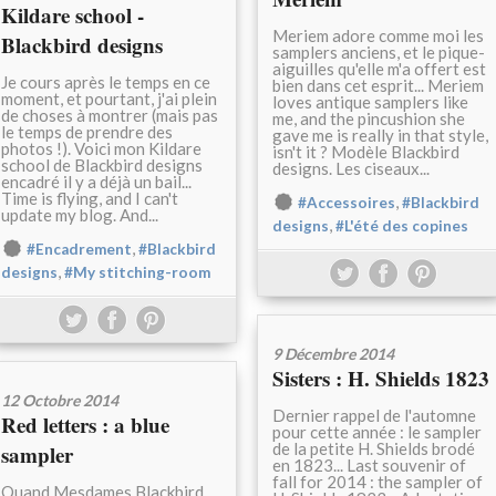
Kildare school -
Meriem adore comme moi les
Blackbird designs
samplers anciens, et le pique-
aiguilles qu'elle m'a offert est
Je cours après le temps en ce
bien dans cet esprit... Meriem
moment, et pourtant, j'ai plein
loves antique samplers like
de choses à montrer (mais pas
me, and the pincushion she
le temps de prendre des
gave me is really in that style,
photos !). Voici mon Kildare
isn't it ? Modèle Blackbird
school de Blackbird designs
designs. Les ciseaux...
encadré il y a déjà un bail...
Time is flying, and I can't
,
#Accessoires
#Blackbird
update my blog. And...
,
designs
#L'été des copines
,
#Encadrement
#Blackbird
,
designs
#My stitching-room
9 Décembre 2014
Sisters : H. Shields 1823
12 Octobre 2014
Dernier rappel de l'automne
Red letters : a blue
pour cette année : le sampler
de la petite H. Shields brodé
sampler
en 1823... Last souvenir of
fall for 2014 : the sampler of
Quand Mesdames Blackbird