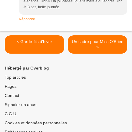
élégance...<br /> Un joli cadeau que ta mère a du adorer...<br
/> Bises, belle journée.
Répondre
< Garde-fils d'hiver
Un cadre pour Miss O'Brien
>
Hébergé par Overblog
Top articles
Pages
Contact
Signaler un abus
C.G.U.
Cookies et données personnelles