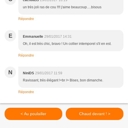
cachou33
29/01/2017 16:19
un très joli ras de cou !!!! j'aime beaucoup.....bisous
Répondre
E
Emmanuelle
29/01/2017 14:31
Oh, il est très chic, bravo ! Un collier intemporel s'il en est.
Répondre
N
NiniDS
29/01/2017 11:59
Ravissant, très élégant !<br /> Bises, bon dimanche.
Répondre
< Au poulailler
Chaud devant ! >