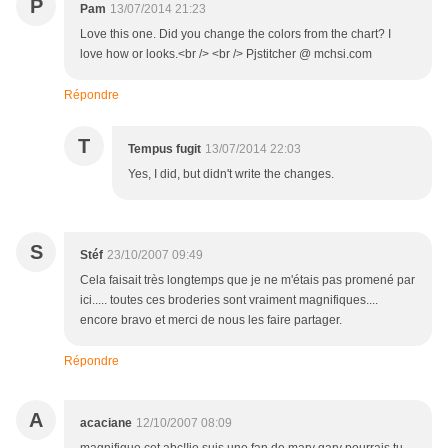
P
Pam
13/07/2014 21:23
Love this one. Did you change the colors from the chart? I
love how or looks.<br /> <br /> Pjstitcher @ mchsi.com
Répondre
T
Tempus fugit
13/07/2014 22:03
Yes, I did, but didn't write the changes.
S
Stéf
23/10/2007 09:49
Cela faisait très longtemps que je ne m'étais pas promené par
ici..... toutes ces broderies sont vraiment magnifiques....
encore bravo et merci de nous les faire partager.
Répondre
A
acaciane
12/10/2007 08:09