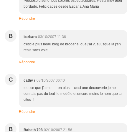
Precioso diseño. Los colores espectaculares, y está muy bien
bordado. Felicidades desde España,Ana María
Répondre
B
barbara
03/10/2007 11:36
c'est le plus beau blog de broderie que j'ai vue jusque la j'en
reste sans voie .............
Répondre
C
cathy r
03/10/2007 06:40
tout ce que j'aime ! ... en plus ... c'est une découverte je ne
connais pas du tout le modèle et encore moins le nom que tu
cites !
Répondre
B
Babeth 798
02/10/2007 21:56