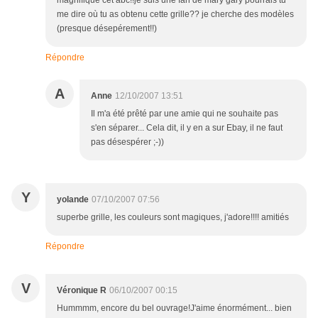
magnifique cet abc!!je suis une fan de mary gary pourrais tu
me dire où tu as obtenu cette grille?? je cherche des modèles
(presque désepérement!!)
Répondre
A
Anne
12/10/2007 13:51
Il m'a été prêté par une amie qui ne souhaite pas
s'en séparer... Cela dit, il y en a sur Ebay, il ne faut
pas désespérer ;-))
Y
yolande
07/10/2007 07:56
superbe grille, les couleurs sont magiques, j'adore!!!! amitiés
Répondre
V
Véronique R
06/10/2007 00:15
Hummmm, encore du bel ouvrage!J'aime énormément... bien