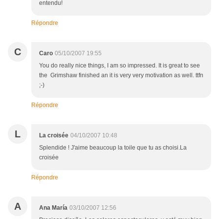
entendu!
Répondre
C
Caro
05/10/2007 19:55
You do really nice things, I am so impressed. It is great to see
the Grimshaw finished an it is very very motivation as well. ttfn
;-)
Répondre
L
La croisée
04/10/2007 10:48
Splendide ! J'aime beaucoup la toile que tu as choisi.La
croisée
Répondre
A
Ana María
03/10/2007 12:56