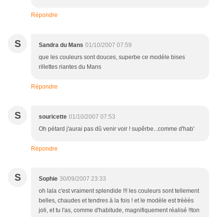
Répondre
S
Sandra du Mans
01/10/2007 07:59
que les couleurs sont douces, superbe ce modèle bises
rillettes riantes du Mans
Répondre
S
souricette
01/10/2007 07:53
Oh pétard j'aurai pas dû venir voir ! supêrbe...comme d'hab'
Répondre
S
Sophie
30/09/2007 23:33
oh lala c'est vraiment splendide !!! les couleurs sont tellement
belles, chaudes et tendres à la fois ! et le modèle est trèèès
joli, et tu l'as, comme d'habitude, magnifiquement réalisé !!ton