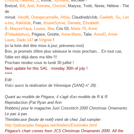
Cristina
,
Hélène2_3
, Ktrine,
Sylviane
, Michèle -
Bretzel,
Bill
,
Arel
,
Komete
,
Christel
, Maryse, Trotti, Nonie, Hélène - Thé
de
minuit,
VeroM
,
Orangecannelle
,
Attila
, Claudineb/clob,
Gaeleth
,
Su
,
Len
a-lou
,
Adelaïde
, Fran,
ArianeSylvie
,
Daniela
,
Elisabeth
B
,
MaryseYaya
,
Louise
,
Mar
, Cris 03,
Marie 70
,
Anne
(Philadelphus)
, Pégase, Griotte,
Anne-Marie
, Talie,
AnneD
,
Anne-
Laure
,
Dado 147
et
Virginie
!
(si la liste doit être mise à jour, prévenez-moi)
Bon, je promets d'être plus sérieuse le mois prochain... En tout cas,
l'idée est déjà dans ma tête !!!
Prochain rendez-vous le lundi 30 juillet !
Next update for this SAL : monday 30th of july !
*****
Edit :
Voici aussi la réalisation de Véronique (SANQ n° 29) :
Quant au modèle de Pégase, il s'agit d'un modèle de R & R
Reproduction (Pat Ryan and Ann
Robbins) pour le magazine Just Crosstitch 2000 Christmas Ornements.
Le pas à pas
Thimblecase (boule de noël) vient de chez Jad sampler :
http://jadsampler.freegaia.net
/Ateliers/Etui/index.html
Pégase's chart comes from JCS Christmas Ornaments 2000. All the