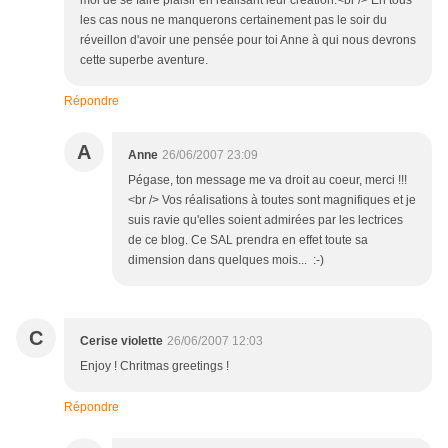
moi de se faire plaisir en réalisant leur création.<br /> En tous
les cas nous ne manquerons certainement pas le soir du
réveillon d'avoir une pensée pour toi Anne à qui nous devrons
cette superbe aventure.
Répondre
A
Anne
26/06/2007 23:09
Pégase, ton message me va droit au coeur, merci !!!
<br /> Vos réalisations à toutes sont magnifiques et je
suis ravie qu'elles soient admirées par les lectrices
de ce blog. Ce SAL prendra en effet toute sa
dimension dans quelques mois... :-)
C
Cerise violette
26/06/2007 12:03
Enjoy ! Chritmas greetings !
Répondre