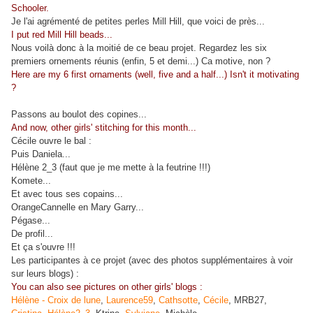
Schooler.
Je l'ai agrémenté de petites perles Mill Hill, que voici de près...
I put red Mill Hill beads...
Nous voilà donc à la moitié de ce beau projet. Regardez les six
premiers ornements réunis (enfin, 5 et demi...) Ca motive, non ?
Here are my 6 first ornaments (well, five and a half...) Isn't it motivating
?
Passons au boulot des copines...
And now, other girls' stitching for this month...
Cécile ouvre le bal :
Puis Daniela...
Hélène 2_3 (faut que je me mette à la feutrine !!!)
Komete...
Et avec tous ses copains...
OrangeCannelle en Mary Garry...
Pégase...
De profil...
Et ça s'ouvre !!!
Les participantes à ce projet (avec des photos supplémentaires à voir
sur leurs blogs) :
You can also see pictures on other girls' blogs :
Hélène - Croix de lune
,
Laurence59
,
Cathsotte
,
Cécile
, MRB27,