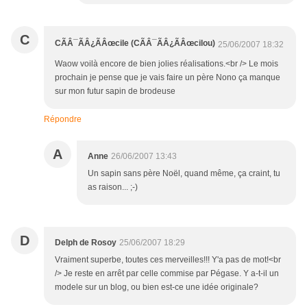
C
CÃÂ¯ÃÂ¿ÃÂœcile (CÃÂ¯ÃÂ¿ÃÂœcilou)
25/06/2007 18:32
Waow voilà encore de bien jolies réalisations.<br /> Le mois
prochain je pense que je vais faire un père Nono ça manque
sur mon futur sapin de brodeuse
Répondre
A
Anne
26/06/2007 13:43
Un sapin sans père Noël, quand même, ça craint, tu
as raison... ;-)
D
Delph de Rosoy
25/06/2007 18:29
Vraiment superbe, toutes ces merveilles!!! Y'a pas de mot!<br
/> Je reste en arrêt par celle commise par Pégase. Y a-t-il un
modele sur un blog, ou bien est-ce une idée originale?