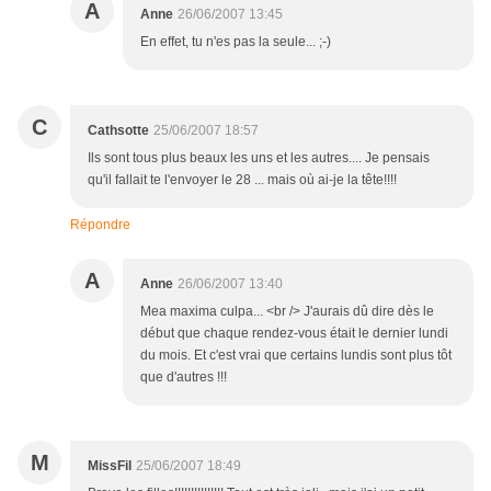
A
Anne
26/06/2007 13:45
En effet, tu n'es pas la seule... ;-)
C
Cathsotte
25/06/2007 18:57
Ils sont tous plus beaux les uns et les autres.... Je pensais
qu'il fallait te l'envoyer le 28 ... mais où ai-je la tête!!!!
Répondre
A
Anne
26/06/2007 13:40
Mea maxima culpa... <br /> J'aurais dû dire dès le
début que chaque rendez-vous était le dernier lundi
du mois. Et c'est vrai que certains lundis sont plus tôt
que d'autres !!!
M
MissFil
25/06/2007 18:49