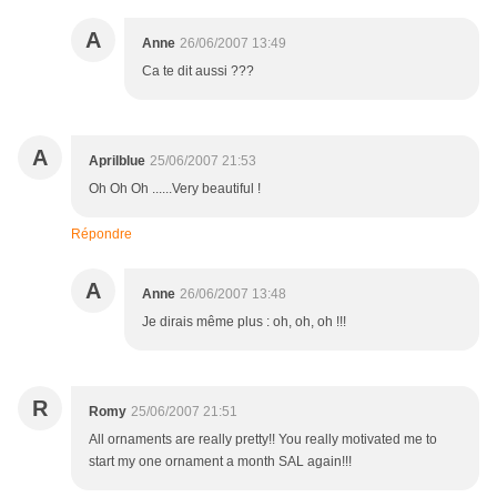
A
Anne
26/06/2007 13:49
Ca te dit aussi ???
A
Aprilblue
25/06/2007 21:53
Oh Oh Oh ......Very beautiful !
Répondre
A
Anne
26/06/2007 13:48
Je dirais même plus : oh, oh, oh !!!
R
Romy
25/06/2007 21:51
All ornaments are really pretty!! You really motivated me to
start my one ornament a month SAL again!!!