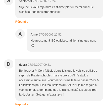
S
seblorcel
27/06/2007 17:24
Si je peux vous rejoindre c'est avec plaisir! Merci Anne! Je
suis à jour de mes broderies!lol!
Répondre
A
Anne
27/06/2007 22:52
Heureusement !!! C'était la condition sine qua non...
;-))
D
debra
27/06/2007 09:31
Bonjour,<br /> Cela fait plusieurs fois que je vois ce petit free
sapin de Prairie schooler, mais je crois qu'il n'est plus
accessible sur le site. Pourriez-vous me le faire passer ?<br />
Félicitations pour les réalisations du SALPIN, je me régale à
voir les photos, dommage que je n'ai consulté les blogs trop
tard, c'est un SAL qui m'aurait plu !
Répondre