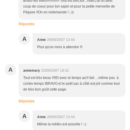
Bravo les filles!!!!!!!!!!!!!!! Tout est très joli...mais j'ai un petit
coup de coeur pour ton sapin et pour la petite merveille de
Pégase !!On en redemande ! ;-))
Répondre
A
Anne
26/06/2007 13:44
Plus qu'un mois à attendre !!!
A
annemary
25/06/2007 18:32
Tout est très beau !!!!Et avec le temps qu'il fait.....même pas à
contre-temps !BRAVO et le petit sac à côté est joli comme tout
de très bon goût cette page
Répondre
A
Anne
26/06/2007 13:44
Même la météo est assortie ! ;-)