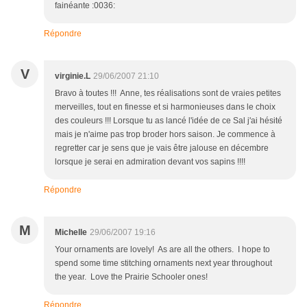
fainéante :0036:
Répondre
V
virginie.L
29/06/2007 21:10
Bravo à toutes !!! Anne, tes réalisations sont de vraies petites
merveilles, tout en finesse et si harmonieuses dans le choix
des couleurs !!! Lorsque tu as lancé l'idée de ce Sal j'ai hésité
mais je n'aime pas trop broder hors saison. Je commence à
regretter car je sens que je vais être jalouse en décembre
lorsque je serai en admiration devant vos sapins !!!!
Répondre
M
Michelle
29/06/2007 19:16
Your ornaments are lovely! As are all the others. I hope to
spend some time stitching ornaments next year throughout
the year. Love the Prairie Schooler ones!
Répondre