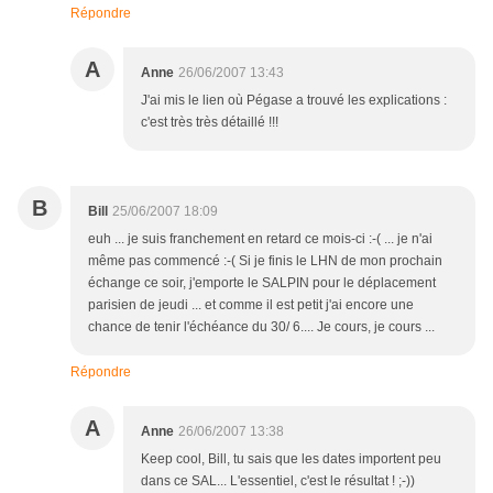
Répondre
A
Anne
26/06/2007 13:43
J'ai mis le lien où Pégase a trouvé les explications :
c'est très très détaillé !!!
B
Bill
25/06/2007 18:09
euh ... je suis franchement en retard ce mois-ci :-( ... je n'ai
même pas commencé :-( Si je finis le LHN de mon prochain
échange ce soir, j'emporte le SALPIN pour le déplacement
parisien de jeudi ... et comme il est petit j'ai encore une
chance de tenir l'échéance du 30/ 6.... Je cours, je cours ...
Répondre
A
Anne
26/06/2007 13:38
Keep cool, Bill, tu sais que les dates importent peu
dans ce SAL... L'essentiel, c'est le résultat ! ;-))