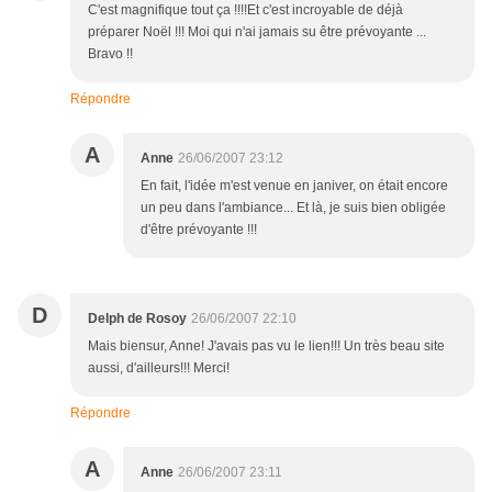
C'est magnifique tout ça !!!!Et c'est incroyable de déjà
préparer Noël !!! Moi qui n'ai jamais su être prévoyante ...
Bravo !!
Répondre
A
Anne
26/06/2007 23:12
En fait, l'idée m'est venue en janiver, on était encore
un peu dans l'ambiance... Et là, je suis bien obligée
d'être prévoyante !!!
D
Delph de Rosoy
26/06/2007 22:10
Mais biensur, Anne! J'avais pas vu le lien!!! Un très beau site
aussi, d'ailleurs!!! Merci!
Répondre
A
Anne
26/06/2007 23:11