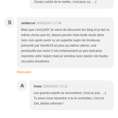
J'avais oublié de le mettre, c'est pour ça... ;-)
S
seblorcel
26/06/2007 17:39
Mais que c'est joli!!!! Je viens de découvrir ton blog et je fais la
même chose que toi, depuis janvier mais toute seule dans
mon coin après avoir vu un superbe sapin de brodeuse
présenté par VéroM.Et en plus au même rythme, une
pendouille par mois! C'est certainement un peu tard pour
rejoindre votre Salpin mais je viendrai avec plaisir voir toutes
ces jolies broderies.
Répondre
A
Anne
26/06/2007 23:11
Les grands esprits se rencontrent, n'est-ce pas... ;-)
Tu peux nous rejoindre si tu le souhaites, c'est un
SAL trèèès informel !