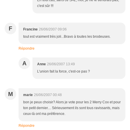
En tout cas, sans ce SAL, moi, je ne le tiendrais pas,
c'est sûr !!!
F
Francine
26/06/2007 09:06
tout est vraiment très joli...Bravo à toutes les brodeuses.
Répondre
A
Anne
26/06/2007 13:49
L'union fait la force, c'est-ce pas ?
M
marie
26/06/2007 00:48
bon je peux choisir? Alors je vote pour les 2 Merry Cox et pour
ton petit dernier.... Sérieusement ils sont tous ravissants, mais
ceux-là ont ma préférence.
Répondre