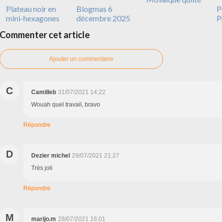
Plateau noir en
Blogmas 6
P
mini-hexagones
décembre 2025
P
Commenter cet article
Ajouter un commentaire
C
Camilleb
31/07/2021 14:22
Wouah quel travail, bravo
Répondre
D
Dezier michel
29/07/2021 21:27
Très joli
Répondre
M
marijo.m
28/07/2021 16:01