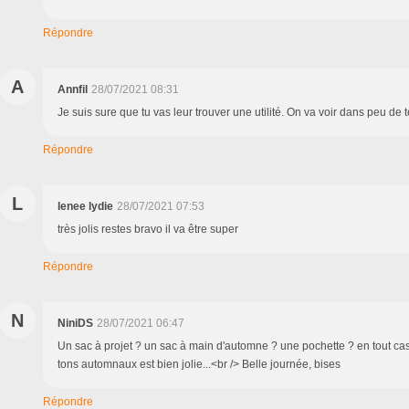
Répondre
A
Annfil
28/07/2021 08:31
Je suis sure que tu vas leur trouver une utilité. On va voir dans peu de 
Répondre
L
lenee lydie
28/07/2021 07:53
très jolis restes bravo il va être super
Répondre
N
NiniDS
28/07/2021 06:47
Un sac à projet ? un sac à main d'automne ? une pochette ? en tout ca
tons automnaux est bien jolie...<br /> Belle journée, bises
Répondre