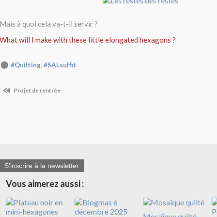
Mais à quoi cela va-t-il servir ?
What will I make with these little elongated hexagons ?
,
#Quilting
#SALsuffit
Projet de rentrée
S'inscrire à la newsletter
Vous aimerez aussi :
Mosaïque quilté