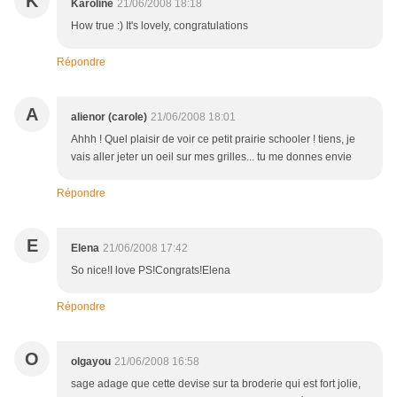
K
Karoline
21/06/2008 18:18
How true :) It's lovely, congratulations
Répondre
A
alienor (carole)
21/06/2008 18:01
Ahhh ! Quel plaisir de voir ce petit prairie schooler ! tiens, je
vais aller jeter un oeil sur mes grilles... tu me donnes envie
Répondre
E
Elena
21/06/2008 17:42
So nice!I love PS!Congrats!Elena
Répondre
O
olgayou
21/06/2008 16:58
sage adage que cette devise sur ta broderie qui est fort jolie,