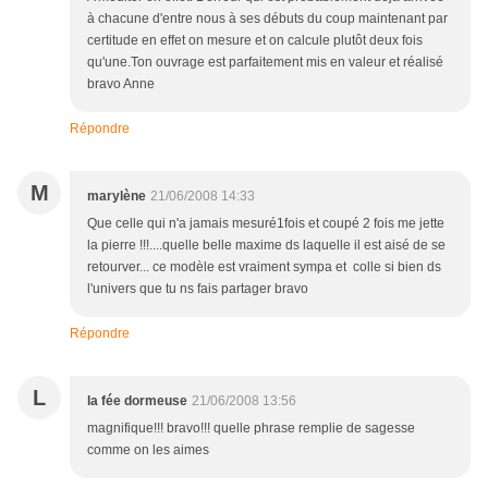
à chacune d'entre nous à ses débuts du coup maintenant par
certitude en effet on mesure et on calcule plutôt deux fois
qu'une.Ton ouvrage est parfaitement mis en valeur et réalisé
bravo Anne
Répondre
M
marylène
21/06/2008 14:33
Que celle qui n'a jamais mesuré1fois et coupé 2 fois me jette
la pierre !!!....quelle belle maxime ds laquelle il est aisé de se
retourver... ce modèle est vraiment sympa et colle si bien ds
l'univers que tu ns fais partager bravo
Répondre
L
la fée dormeuse
21/06/2008 13:56
magnifique!!! bravo!!! quelle phrase remplie de sagesse
comme on les aimes