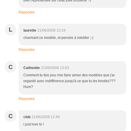
bien représentée sur cette jolie broderie :-)
Répondre
L
laurette
21/06/2008 13:19
charmant ce modèle, et pensée à méditer ;-)
Répondre
C
Cathsotte
21/06/2008 13:03
Comment tu fais pou rme faire aimer des modèles que j'ai
regardé avec indifférence jusqu'à ce que tu les brodes???
Hum?
Répondre
C
clob
21/06/2008 12:49
i just love to !