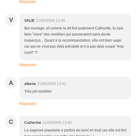
Répondre
V
VALIE
21/06/2008 13:49
Bel ouvrage, et comme le dit fort justement Cathsotte, tu sais
faire "vivre" des modèles qui passeraient sans doute
inaperçus... Quant à la recommandation, elle est bien sage,
car qui ne s'est pas déjà précipité et n'a pas déjà coupé "trop
court" ?!
Répondre
A
albena
21/06/2008 13:42
Très joli modèle!
Répondre
C
Catherine
21/06/2008 13:40
La sagesse populaire a parfois du bon! en tout cas elle est fort