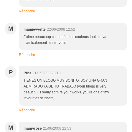
Répondre
M
mamieyvette
22/06/2008 12:52
J'aime beaucoup ce modèle les couleurs tout me va
...amicalement mamievette
Répondre
P
Pilar
21/06/2008 23:18
TIENES UN BLOGG MUY BONITO. SOY UNA GRAN
ADMIRADORA DE TU TRABAJO (your blogg is very
beautifull. I really admire your works. you're one of my
favourites stitchers)
Répondre
M
mamyrose
21/06/2008 22:53