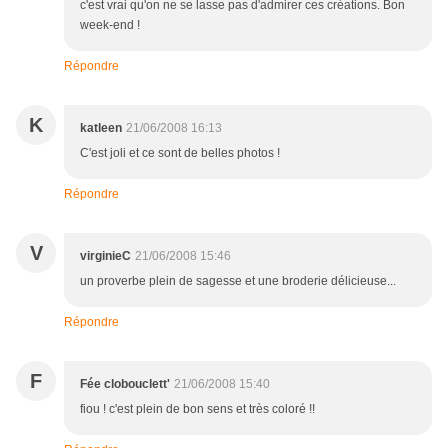
c'est vrai qu'on ne se lasse pas d'admirer ces créations. Bon
week-end !
Répondre
K
katleen
21/06/2008 16:13
C'est joli et ce sont de belles photos !
Répondre
V
virginieC
21/06/2008 15:46
un proverbe plein de sagesse et une broderie délicieuse...
Répondre
F
Fée clobouclett'
21/06/2008 15:40
fiou ! c'est plein de bon sens et très coloré !!