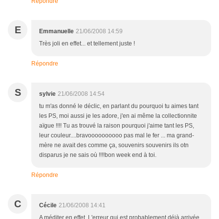
Répondre
E
Emmanuelle
21/06/2008 14:59
Très joli en effet... et tellement juste !
Répondre
S
sylvie
21/06/2008 14:54
tu m'as donné le déclic, en parlant du pourquoi tu aimes tant
les PS, moi aussi je les adore, j'en ai même la collectionnite
aïgue !!!! Tu as trouvé la raison pourquoi j'aime tant les PS,
leur couleur....bravoooooooooo pas mal le fer ... ma grand-
mère ne avait des comme ça, souvenirs souvenirs ils otn
disparus je ne sais où !!!!bon week end à toi.
Répondre
C
Cécile
21/06/2008 14:41
A méditer en effet. L'erreur qui est probablement déjà arrivée