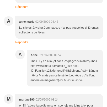
Répondre
A
anne marie
02/09/2009 08:45
Le site est à visiter.Dommage,je n'ai pas trouvé les différentes
collections de fèves.
Répondre
A
Anne
02/09/2009 09:52
<br /> Il y en a là (et dans les pages suivantes)<br />
http://www.mora.fr/fr/famille_liste.asp?
ID_Famille=12&MenuActif=8&SsMenuActif=-1&num
=6<br /> mais pas cette série (peut-être qu'ils l'ont
encore en magasin ?)<br /> <br /> <br />
M
martine290
02/09/2009 08:24
oh!!!!! j'adore ta petite mise en scèneje me joins à toi pour