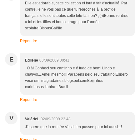
Elle est adorable, cette collection et tout à fait d'actualité! Par
contre, je ne vois pas ce que tu reproches à la prof de
français, elles ont toutes cette tête-là, non? ;-)))Bonne rentrée
à toi et tes filles et bon courage pour l'année
scolaire!BisousGaëlle
Répondre
E
Edilene
03/09/2009 00:41
Olá! Conheci seu cantinho e é tudo de bom! Lindo e
criativo!... Amei mesmo!!! Parabéns pelo seu trabalho!Espero
você em: magiadaines.blogspot.comBeijinhos
carinhosos.Itabira - Brasil
Répondre
V
ValérieL
02/09/2009 23:48
J'espère que la rentrée s'est bien passée pour toi aussi...!
Répondre