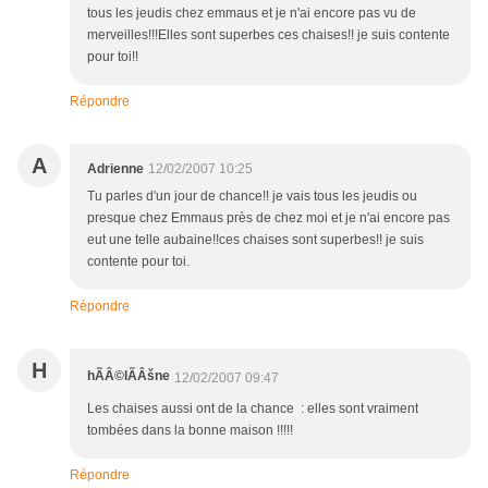
tous les jeudis chez emmaus et je n'ai encore pas vu de
merveilles!!!Elles sont superbes ces chaises!! je suis contente
pour toi!!
Répondre
A
Adrienne
12/02/2007 10:25
Tu parles d'un jour de chance!! je vais tous les jeudis ou
presque chez Emmaus près de chez moi et je n'ai encore pas
eut une telle aubaine!!ces chaises sont superbes!! je suis
contente pour toi.
Répondre
H
hÃÂ©lÃÂšne
12/02/2007 09:47
Les chaises aussi ont de la chance : elles sont vraiment
tombées dans la bonne maison !!!!!
Répondre