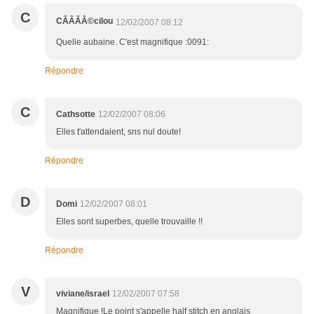
C
CÃÂÃÂ©cilou
12/02/2007 08:12
Quelle aubaine. C'est magnifique :0091:
Répondre
C
Cathsotte
12/02/2007 08:06
Elles t'attendaient, sns nul doute!
Répondre
D
Domi
12/02/2007 08:01
Elles sont superbes, quelle trouvaille !!
Répondre
V
viviane/israel
12/02/2007 07:58
Magnifique !Le point s'appelle half stitch en anglais