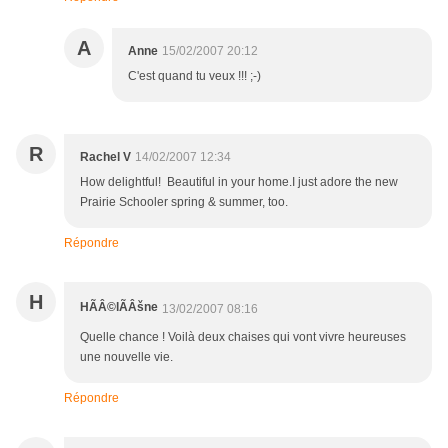
A
Anne
15/02/2007 20:12
C'est quand tu veux !!! ;-)
R
Rachel V
14/02/2007 12:34
How delightful! Beautiful in your home.I just adore the new
Prairie Schooler spring & summer, too.
Répondre
H
HÃÂ©lÃÂšne
13/02/2007 08:16
Quelle chance ! Voilà deux chaises qui vont vivre heureuses
une nouvelle vie.
Répondre