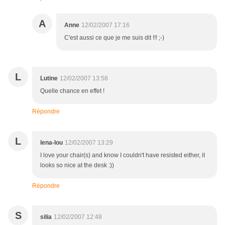
A
Anne
12/02/2007 17:16
C'est aussi ce que je me suis dit !!! ;-)
L
Lutine
12/02/2007 13:58
Quelle chance en effet !
Répondre
L
lena-lou
12/02/2007 13:29
I love your chair(s) and know I couldn't have resisted either, it
looks so nice at the desk :))
Répondre
S
silia
12/02/2007 12:48