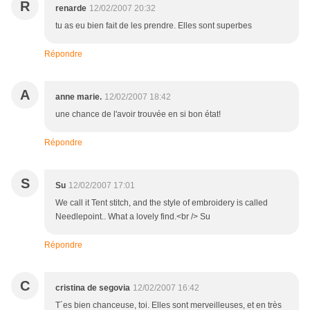
R
renarde
12/02/2007 20:32
tu as eu bien fait de les prendre. Elles sont superbes
Répondre
A
anne marie.
12/02/2007 18:42
une chance de l'avoir trouvée en si bon état!
Répondre
S
Su
12/02/2007 17:01
We call it Tent stitch, and the style of embroidery is called
Needlepoint.. What a lovely find.<br /> Su
Répondre
C
cristina de segovia
12/02/2007 16:42
T´es bien chanceuse, toi. Elles sont merveilleuses, et en très