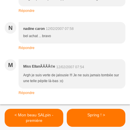
Répondre
N
nadine caron
12/02/2007 07:58
bel achat ... bravo
Répondre
M
Miss EllanÃÂÃÂ©e
12/02/2007 07:54
Argh je suis verte de jalousie !!! Je ne suis jamais tombée sur
une telle pépite là-bas :o)
Répondre
< Mon beau SALpin -
Spring ! >
première