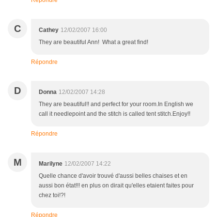
Répondre
C
Cathey
12/02/2007 16:00
They are beautiful Ann! What a great find!
Répondre
D
Donna
12/02/2007 14:28
They are beautiful!! and perfect for your room.In English we
call it needlepoint and the stitch is called tent stitch.Enjoy!!
Répondre
M
Marilyne
12/02/2007 14:22
Quelle chance d'avoir trouvé d'aussi belles chaises et en
aussi bon état!!! en plus on dirait qu'elles etaient faites pour
chez toi!?!
Répondre