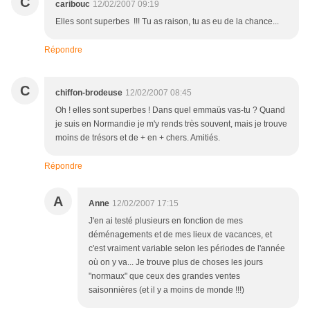
C
caribouc
12/02/2007 09:19
Elles sont superbes !!! Tu as raison, tu as eu de la chance...
Répondre
C
chiffon-brodeuse
12/02/2007 08:45
Oh ! elles sont superbes ! Dans quel emmaüs vas-tu ? Quand
je suis en Normandie je m'y rends très souvent, mais je trouve
moins de trésors et de + en + chers. Amitiés.
Répondre
A
Anne
12/02/2007 17:15
J'en ai testé plusieurs en fonction de mes
déménagements et de mes lieux de vacances, et
c'est vraiment variable selon les périodes de l'année
où on y va... Je trouve plus de choses les jours
"normaux" que ceux des grandes ventes
saisonnières (et il y a moins de monde !!!)