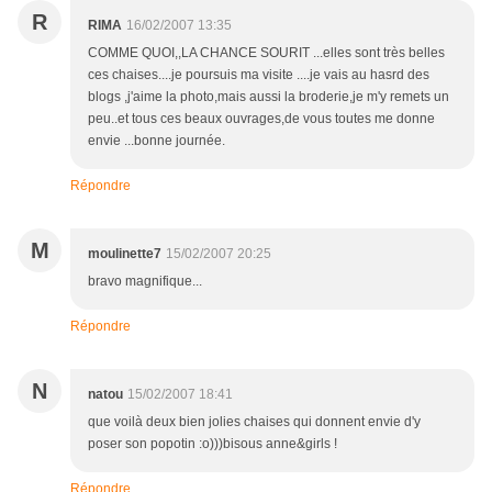
R
RIMA
16/02/2007 13:35
COMME QUOI,,LA CHANCE SOURIT ...elles sont très belles
ces chaises....je poursuis ma visite ....je vais au hasrd des
blogs ,j'aime la photo,mais aussi la broderie,je m'y remets un
peu..et tous ces beaux ouvrages,de vous toutes me donne
envie ...bonne journée.
Répondre
M
moulinette7
15/02/2007 20:25
bravo magnifique...
Répondre
N
natou
15/02/2007 18:41
que voilà deux bien jolies chaises qui donnent envie d'y
poser son popotin :o)))bisous anne&girls !
Répondre