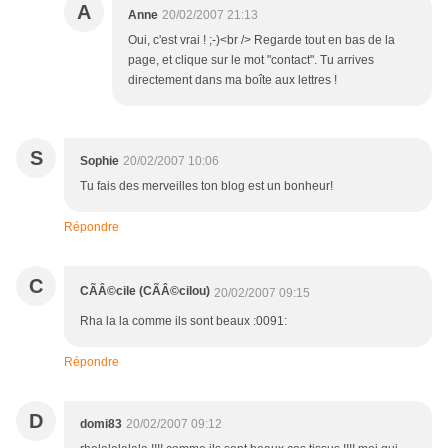
A
Anne
20/02/2007 21:13
Oui, c'est vrai ! ;-)<br /> Regarde tout en bas de la
page, et clique sur le mot "contact". Tu arrives
directement dans ma boîte aux lettres !
S
Sophie
20/02/2007 10:06
Tu fais des merveilles ton blog est un bonheur!
Répondre
C
CÃÂ©cile (CÃÂ©cilou)
20/02/2007 09:15
Rha la la comme ils sont beaux :0091:
Répondre
D
domi83
20/02/2007 09:12