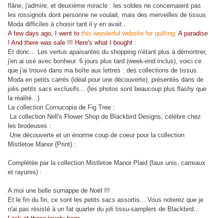
flâne, j'admire, et deuxième miracle : les soldes ne concernaient pas
les rossignols dont personne ne voulait, mais des merveilles de tissus
Moda difficiles à choisir tant il y en avait...
A few days ago, I went to
this wonderful website for quilting
. A paradise
! And there was sale !!! Here's what I bought :
Et donc... Les vertus apaisantes du shopping n'étant plus à démontrer,
j'en ai usé avec bonheur. 6 jours plus tard (week-end inclus), voici ce
que j'ai trouvé dans ma boîte aux lettres : des collections de tissus
Moda en petits carrés (idéal pour une découverte), présentés dans de
jolis petits sacs exclusifs... (les photos sont beaucoup plus flashy que
la réalité...)
La collection Cornucopia de Fig Tree :
La collection Nell's Flower Shop de Blackbird Designs, célèbre chez
les brodeuses :
Une découverte et un énorme coup de coeur pour la collection
Mistletoe Manor (Print) :
Complétée par la collection Mistletoe Manor Plaid (faux unis, carreaux
et rayures) :
A moi une belle surnappe de Noël !!!
Et le fin du fin, ce sont les petits sacs assortis... Vous noterez que je
n'ai pas résisté à un fat quarter du joli tissu-samplers de Blackbird...