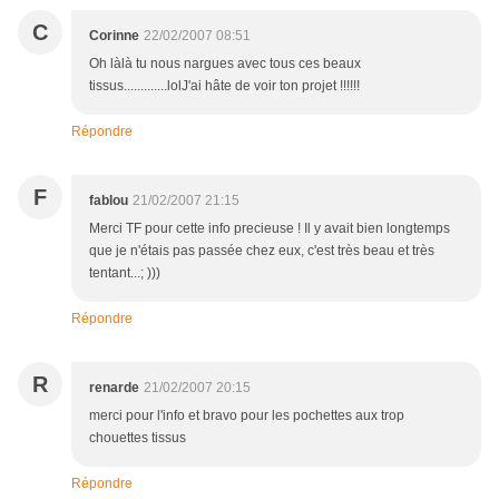
C
Corinne
22/02/2007 08:51
Oh làlà tu nous nargues avec tous ces beaux
tissus.............lolJ'ai hâte de voir ton projet !!!!!!
Répondre
F
fablou
21/02/2007 21:15
Merci TF pour cette info precieuse ! Il y avait bien longtemps
que je n'étais pas passée chez eux, c'est très beau et très
tentant...; )))
Répondre
R
renarde
21/02/2007 20:15
merci pour l'info et bravo pour les pochettes aux trop
chouettes tissus
Répondre