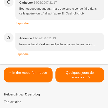
C
Cathsotte
19/02/2007 21:17
Bouhouououuuuuuuuu... mais que suis je venue faire dans
cette galère (ou ... ) disait l'autre!!!!!! Quel joli choix!
Répondre
A
Adrienne
19/02/2007 21:13
beaux achats!! c'est tentant!!j'ai hâte de voir la réalisation...
Répondre
< In the mood for mauve
Quelques jours de
vacances... >
Hébergé par Overblog
Top articles