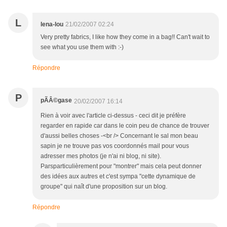
L
lena-lou
21/02/2007 02:24
Very pretty fabrics, I like how they come in a bag!! Can't wait to
see what you use them with :-)
Répondre
P
pÃÂ©gase
20/02/2007 16:14
Rien à voir avec l'article ci-dessus - ceci dit je préfère
regarder en rapide car dans le coin peu de chance de trouver
d'aussi belles choses -<br /> Concernant le sal mon beau
sapin je ne trouve pas vos coordonnés mail pour vous
adresser mes photos (je n'ai ni blog, ni site).
Parsparticulièrement pour "montrer" mais cela peut donner
des idées aux autres et c'est sympa "cette dynamique de
groupe" qui naît d'une proposition sur un blog.
Répondre