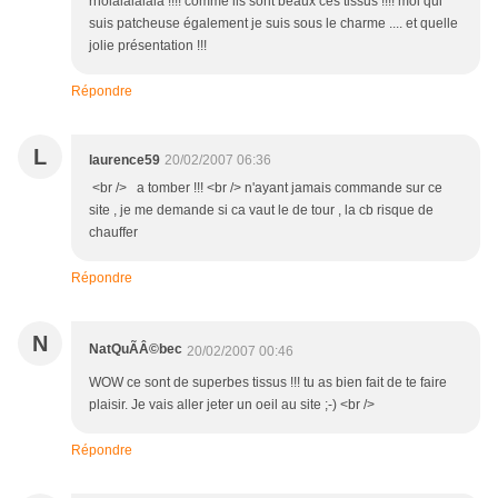
rholalalalala !!!! comme ils sont beaux ces tissus !!!! moi qui
suis patcheuse également je suis sous le charme .... et quelle
jolie présentation !!!
Répondre
L
laurence59
20/02/2007 06:36
<br /> a tomber !!! <br /> n'ayant jamais commande sur ce
site , je me demande si ca vaut le de tour , la cb risque de
chauffer
Répondre
N
NatQuÃÂ©bec
20/02/2007 00:46
WOW ce sont de superbes tissus !!! tu as bien fait de te faire
plaisir. Je vais aller jeter un oeil au site ;-) <br />
Répondre