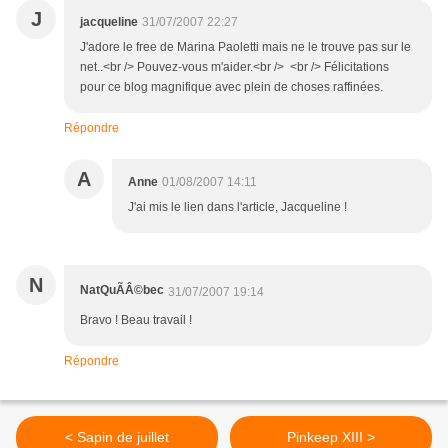
J
jacqueline
31/07/2007 22:27
J'adore le free de Marina Paoletti mais ne le trouve pas sur le
net..<br /> Pouvez-vous m'aider.<br /> <br /> Félicitations
pour ce blog magnifique avec plein de choses raffinées.
Répondre
A
Anne
01/08/2007 14:11
J'ai mis le lien dans l'article, Jacqueline !
N
NatQuÃÂ©bec
31/07/2007 19:14
Bravo ! Beau travail !
Répondre
< Sapin de juillet
Pinkeep XIII >