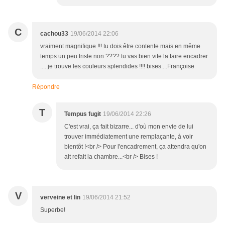
C
cachou33
19/06/2014 22:06
vraiment magnifique !!! tu dois être contente mais en même
temps un peu triste non ???? tu vas bien vite la faire encadrer
.....je trouve les couleurs splendides !!!! bises....Françoise
Répondre
T
Tempus fugit
19/06/2014 22:26
C'est vrai, ça fait bizarre... d'où mon envie de lui
trouver immédiatement une remplaçante, à voir
bientôt !<br /> Pour l'encadrement, ça attendra qu'on
ait refait la chambre...<br /> Bises !
V
verveine et lin
19/06/2014 21:52
Superbe!