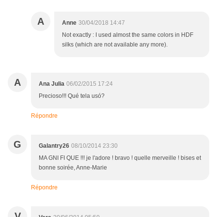
A
Anne
30/04/2018 14:47
Not exactly : I used almost the same colors in HDF
silks (which are not available any more).
A
Ana Julia
06/02/2015 17:24
Precioso!!! Qué tela usó?
Répondre
G
Galantry26
08/10/2014 23:30
MA GNI FI QUE !!! je l'adore ! bravo ! quelle merveille ! bises et
bonne soirée, Anne-Marie
Répondre
V