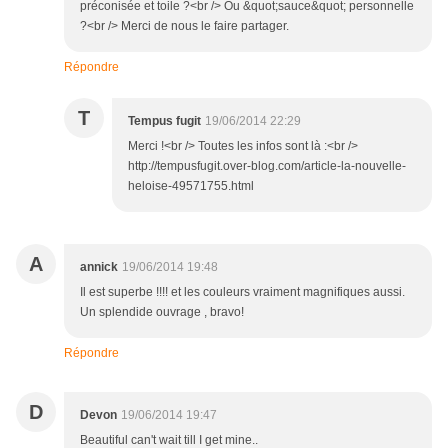
préconisée et toile ?<br /> Ou &quot;sauce&quot; personnelle
?<br /> Merci de nous le faire partager.
Répondre
T
Tempus fugit
19/06/2014 22:29
Merci !<br /> Toutes les infos sont là :<br />
http://tempusfugit.over-blog.com/article-la-nouvelle-
heloise-49571755.html
A
annick
19/06/2014 19:48
Il est superbe !!!! et les couleurs vraiment magnifiques aussi.
Un splendide ouvrage , bravo!
Répondre
D
Devon
19/06/2014 19:47
Beautiful can't wait till I get mine..