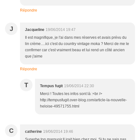
Répondre
J
Jacqueline
19/06/2014 19:47
Il est magnifique, je l'ai dans mes réserves et avais prévu du
lin crème.....ici c'est du country vintage moka ? Merci de me le
confirmer car c'est vraiment beau et lui rend un côté ancien
que j'aime
Répondre
T
Tempus fugit
19/06/2014 22:30
Merci ! Toutes les infos sont là :<br />
http://tempusfugit.over-blog.com/article-la-nouvelle-
heloise-49571755.html
C
catherine
19/06/2014 19:46
Superbe ton marquoir.Il irait bien chez moi. Si tu ne sais pas