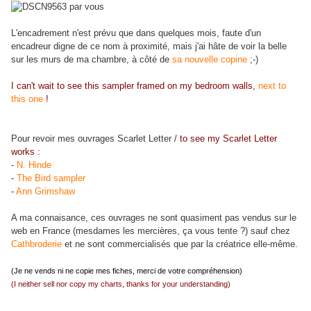
L'encadrement n'est prévu que dans quelques mois, faute d'un
encadreur digne de ce nom à proximité, mais j'ai hâte de voir la belle
sur les murs de ma chambre, à côté de
sa nouvelle copine
;-)
I can't wait to see this sampler framed on my bedroom walls,
next to
this one
!
Pour revoir mes ouvrages Scarlet Letter /
to see my Scarlet Letter
works :
-
N. Hinde
-
The Bird sampler
-
Ann Grimshaw
A ma connaisance, ces ouvrages ne sont quasiment pas vendus sur le
web en France (mesdames les mercières, ça vous tente ?) sauf chez
Cathbroderie
et ne sont commercialisés que par la créatrice elle-même.
(Je ne vends ni ne copie mes fiches, merci de votre compréhension)
(I neither sell nor copy my charts, thanks for your understanding)