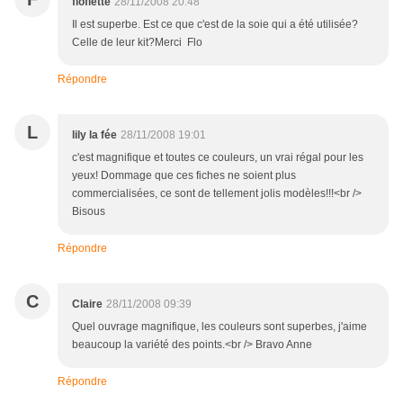
floflette
28/11/2008 20:48
Il est superbe. Est ce que c'est de la soie qui a été utilisée?
Celle de leur kit?Merci Flo
Répondre
L
lily la fée
28/11/2008 19:01
c'est magnifique et toutes ce couleurs, un vrai régal pour les
yeux! Dommage que ces fiches ne soient plus
commercialisées, ce sont de tellement jolis modèles!!!<br />
Bisous
Répondre
C
Claire
28/11/2008 09:39
Quel ouvrage magnifique, les couleurs sont superbes, j'aime
beaucoup la variété des points.<br /> Bravo Anne
Répondre