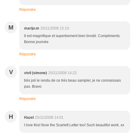
Répondre
M
marijo.m
25/11/2008 15:10
Il est magnifique et superbement bien brodé. Compliments.
Bonne journée
Répondre
V
vivil (simone)
25/11/2008 14:22
très joli le rendu de ce très beau sampler, je ne connaissais
pas. Bravo
Répondre
H
Hazel
25/11/2008 14:01
I love this! Ilove the Scarlett Letter too! Such beautiful work. xx