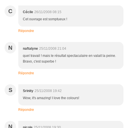
C
Cécile
26/11/2008 08:15
Cet ouvrage est somptueux !
Répondre
N
naftalyne
25/11/2008 21:04
quel travail ! mais le résultat spectaculaire en valait la peine.
Bravo, c'est superbe !
Répondre
S
Srinity
25/11/2008 19:42
Wow, it's amazing! I love the colours!
Répondre
N
nicole
25/11/2008 19:30