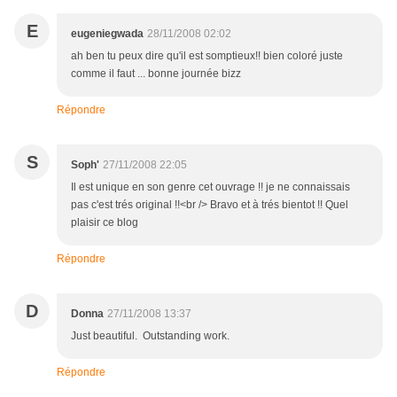
E
eugeniegwada
28/11/2008 02:02
ah ben tu peux dire qu'il est somptieux!! bien coloré juste
comme il faut ... bonne journée bizz
Répondre
S
Soph'
27/11/2008 22:05
Il est unique en son genre cet ouvrage !! je ne connaissais
pas c'est trés original !!<br /> Bravo et à trés bientot !! Quel
plaisir ce blog
Répondre
D
Donna
27/11/2008 13:37
Just beautiful. Outstanding work.
Répondre