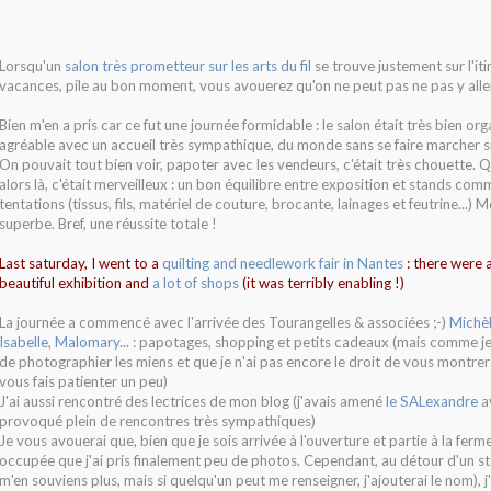
Lorsqu'un
salon très prometteur sur les arts du fil
se trouve justement sur l'it
vacances, pile au bon moment, vous avouerez qu'on ne peut pas ne pas y aller..
Bien m'en a pris car ce fut une journée formidable : le salon était très bien org
agréable avec un accueil très sympathique, du monde sans se faire marcher su
On pouvait tout bien voir, papoter avec les vendeurs, c'était très chouette. 
alors là, c'était merveilleux : un bon équilibre entre exposition et stands com
tentations (tissus, fils, matériel de couture, brocante, lainages et feutrine...)
superbe. Bref, une réussite totale !
Last saturday, I went to a
quilting and needlework fair in Nantes
: there were a
beautiful exhibition and
a lot of shops
(it was terribly enabling !)
La journée a commencé avec l'arrivée des Tourangelles & associées ;-)
Michè
Isabelle
,
Malomary
... : papotages, shopping et petits cadeaux (mais comme je
de photographier les miens et que je n'ai pas encore le droit de vous montrer c
vous fais patienter un peu)
J'ai aussi rencontré des lectrices de mon blog (j'avais amené
le SALexandre
av
provoqué plein de rencontres très sympathiques)
Je vous avouerai que, bien que je sois arrivée à l'ouverture et partie à la ferme
occupée que j'ai pris finalement peu de photos. Cependant, au détour d'un sta
m'en souviens plus, mais si quelqu'un peut me renseigner, j'ajouterai le nom), j