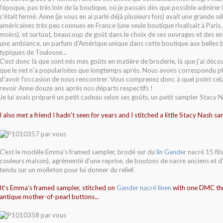
l'époque, pas très loin de la boutique, où je passais dès que possible admirer
c'était fermé. Anne (je vous en ai parlé déjà plusieurs fois) avait une grande 
américaines très peu connues en France (une seule boutique rivalisait à Paris, 
moins), et surtout, beaucoup de goût dans le choix de ses ouvrages et des en
une ambiance, un parfum d'Amérique unique dans cette boutique aux belles b
typiques de Toulouse...
C'est donc là que sont nés mes goûts en matière de broderie, là que j'ai déco
que le net n'a popularisées que longtemps après. Nous avons correspondu pl
d'avoir l'occasion de nous rencontrer. Vous comprenez donc à quel point cela 
revoir Anne douze ans après nos départs respectifs !
Je lui avais préparé un petit cadeau selon ses goûts, un petit sampler Stacy N
I also met a friend I hadn't seen for years and I stitched a little Stacy Nash sam
C'est le modèle Emma's framed sampler, brodé sur du
lin Gander
nacré 15 fil
couleurs maison), agrémenté d'une reprise, de boutons de nacre anciens et d
tendu sur un molleton pour lui donner du relief.
It's Emma's framed sampler, stitched on
Gander nacré linen
with one DMC thr
antique mother-of-pearl buttons...