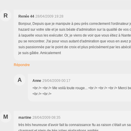
R
Renée 44
28/04/2009 19:28
Bonjour, Depuis que je manipule à peu près correctement l'ordinateur 
hazard sur votre site et je suis béate d'admiration sur la qualité de vos 
à laquelle vous les exécuter. Or, je viens de voir que vous étiez à Nantes
pu se rencontrer. J'ai pour vous autant d'admiration que vous en avez 
suis passionnée par le point de croix et plus précisément par les abécé
je suis gâtée. Amicalement
Répondre
A
Anne
29/04/2009 00:17
<br /> <br /> Me voilà toute rouge... <br /> <br /> <br /> Merci 
<br /> <br />
M
martine
28/04/2009 08:35
très très heureuse d'avoir fait ta connaissance !tu as raison c'était un sal
charmant et plein de très jolies réalisations.amitiés