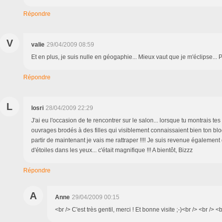
Répondre
V
valie
29/04/2009 08:59
Et en plus, je suis nulle en géogaphie... Mieux vaut que je m'éclipse... P
Répondre
L
losri
28/04/2009 22:29
J'ai eu l'occasion de te rencontrer sur le salon... lorsque tu montrais te
ouvrages brodés à des filles qui visiblement connaissaient bien ton blog
partir de maintenant je vais me rattraper !!!! Je suis revenue également
d'étoiles dans les yeux... c'était magnifique !!! A bientôt, Bizzz
Répondre
A
Anne
29/04/2009 00:15
<br /> C'est très gentil, merci ! Et bonne visite ;-)<br /> <br /> <b