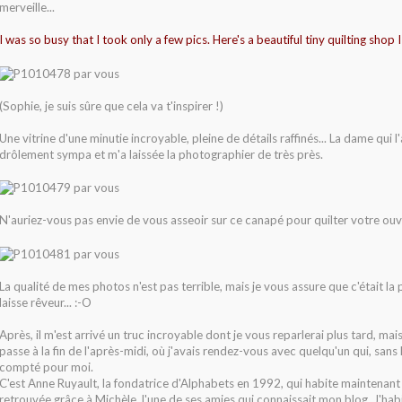
merveille...
I was so busy that I took only a few pics. Here's a beautiful tiny quilting shop I
(Sophie, je suis sûre que cela va t'inspirer !)
Une vitrine d'une minutie incroyable, pleine de détails raffinés... La dame qui l'a
drôlement sympa et m'a laissée la photographier de très près.
N'auriez-vous pas envie de vous asseoir sur ce canapé pour quilter votre ouv
La qualité de mes photos n'est pas terrible, mais je vous assure que c'était l
laisse rêveur... :-O
Après, il m'est arrivé un truc incroyable dont je vous reparlerai plus tard, mais 
passe à la fin de l'après-midi, où j'avais rendez-vous avec quelqu'un qui, sans
compté pour moi.
C'est Anne Ruyault, la fondatrice d'Alphabets en 1992, qui habite maintenant 
retrouvée grâce à Michèle, l'une de ses amies qui connaissait mon blog. J'hab