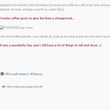
Quand la broderie a été terminée, j'ai nuancé la toile au café (c'est très amusan
donner un look vintage assorti au cadre (Sia)...
I made coffee spots to give the linen a vintage look...
Une très belle journée, vous disais-je, mais je ne vous ai pas encore tout racon
It was a wonderful day, and I still have a lot of things to tell and show ;-)
,
#Encadrement
#Salons
Ne te découvre pas d'un fil