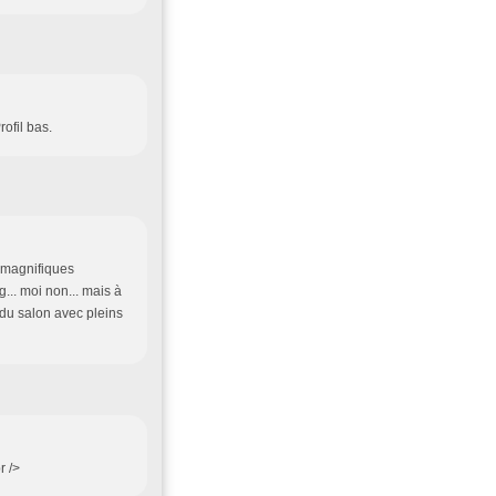
rofil bas.
s magnifiques
... moi non... mais à
 du salon avec pleins
r />