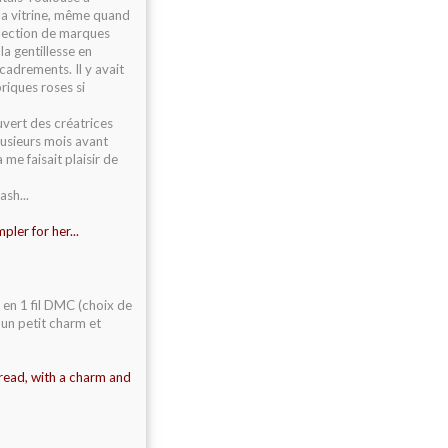
 la vitrine, même quand
sélection de marques
la gentillesse en
cadrements. Il y avait
riques roses si
uvert des créatrices
usieurs mois avant
me faisait plaisir de
ash...
pler for her...
s en 1 fil DMC (choix de
'un petit charm et
ead, with a charm and