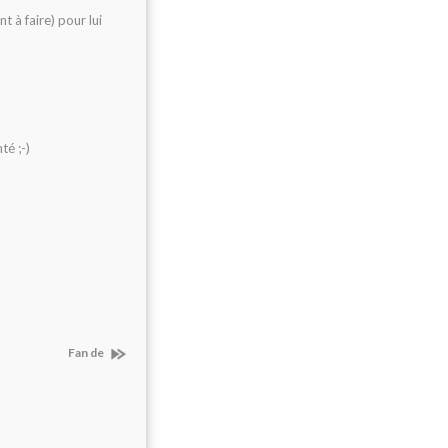
t à faire) pour lui
té ;-)
Fan de