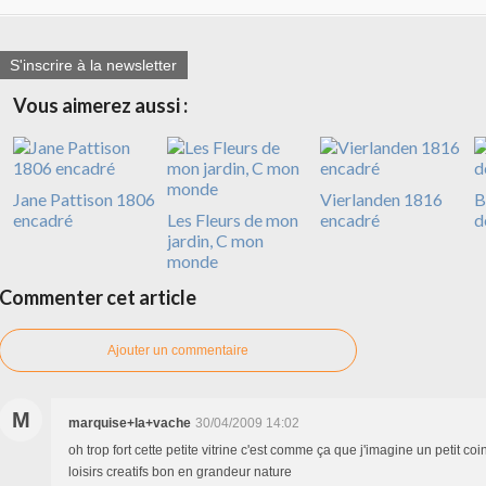
S'inscrire à la newsletter
Vous aimerez aussi :
Jane Pattison 1806
Vierlanden 1816
B
encadré
Les Fleurs de mon
encadré
d
jardin, C mon
monde
Commenter cet article
Ajouter un commentaire
M
marquise+la+vache
30/04/2009 14:02
oh trop fort cette petite vitrine c'est comme ça que j'imagine un petit co
loisirs creatifs bon en grandeur nature