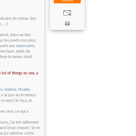
Repost
inéraire de retour des
. ;-)
anisé, dans un lieu
r les pieds non plus.
Quant
aux exposants
,
merciaux, plein de
 Même le temps était
 lot of things to see, a
le
,
Valérie
,
Noëlle
,
 n'ai pas eu le temps
e que j'ai reçu, je
ec moi, ce qui a
ture, j'ai été tellement
nd (mais lequel ? je ne
'ai pu admirer cette