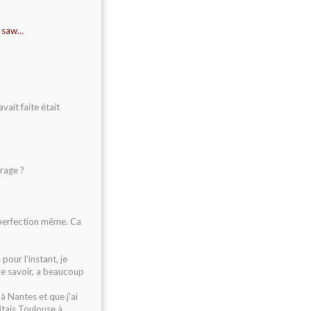
 saw...
vait faite était
rage ?
a perfection même. Ca
pour l'instant, je
 le savoir, a beaucoup
à Nantes et que j'ai
itais Toulouse à