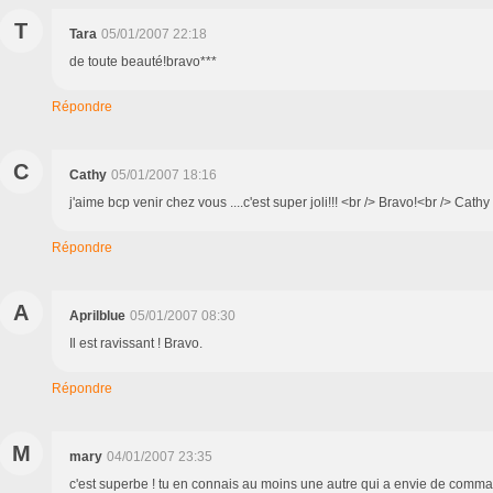
T
Tara
05/01/2007 22:18
de toute beauté!bravo***
Répondre
C
Cathy
05/01/2007 18:16
j'aime bcp venir chez vous ....c'est super joli!!! <br /> Bravo!<br /> Cathy
Répondre
A
Aprilblue
05/01/2007 08:30
Il est ravissant ! Bravo.
Répondre
M
mary
04/01/2007 23:35
c'est superbe ! tu en connais au moins une autre qui a envie de comma