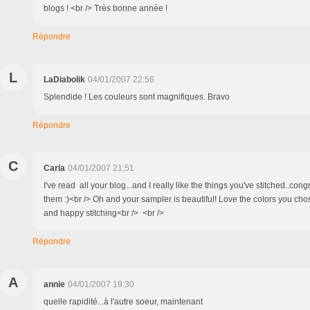
blogs ! <br /> Très bonne année !
Répondre
L
LaDiabolik
04/01/2007 22:56
Splendide ! Les couleurs sont magnifiques. Bravo
Répondre
C
Carla
04/01/2007 21:51
I've read all your blog...and I really like the things you've stitched..congr
them :)<br /> Oh and your sampler is beautiful! Love the colors you chose
and happy stitching<br /> <br />
Répondre
A
annie
04/01/2007 19:30
quelle rapidité...à l'autre soeur, maintenant