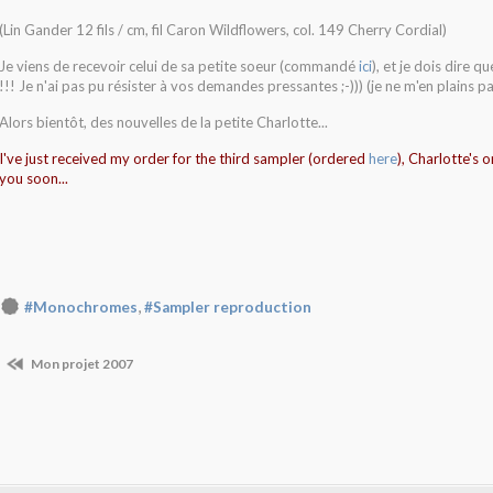
(Lin Gander 12 fils / cm, fil Caron Wildflowers, col. 149 Cherry Cordial)
Je viens de recevoir celui de sa petite soeur (commandé
ici
), et je dois dire q
!!! Je n'ai pas pu résister à vos demandes pressantes ;-))) (je ne m'en plains pas,
Alors bientôt, des nouvelles de la petite Charlotte...
I've just received my order for the third sampler (ordered
here
), Charlotte's 
you soon...
,
#Monochromes
#Sampler reproduction
Mon projet 2007