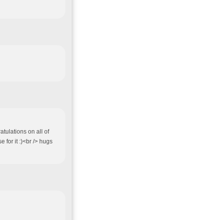
atulations on all of
 for it :)<br /> hugs