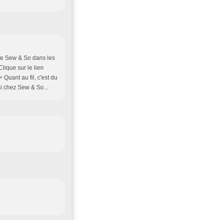
site Sew & So dans les
Clique sur le lien
> Quant au fil, c'est du
si chez Sew & So...