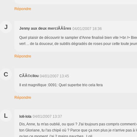
Répondre
J
Jenny aux deux merciÃÂšres
04/01/2007 18:36
Quel plaisir de découvrir le sampler d'Anne finalisé bien vite !<br /> Bi
vert ... de la douceur, de subtils dégradés de roses pour cette toute je
Répondre
C
CÃÂ©cilou
04/01/2007 13:45
Il est magnifique :0091: Quel superbe trio cela fera
Répondre
L
loli-lola
04/01/2007 13:37
Dis, Anne, tu m'as oublié, ou quoi ? J'ai toujours pas compris comment
ton Gloriane, tu l'as chipé où ? Parce que ça non plus je n'arrive pas à l
qu'en ce moment, j'ai 2 mains gauches...Loli