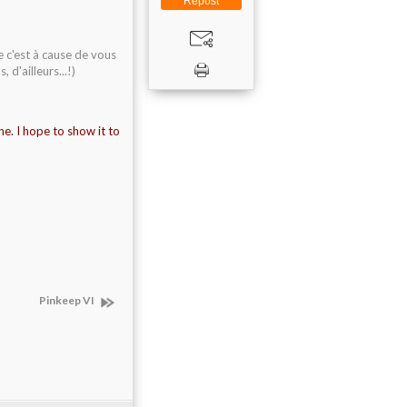
Repost
ue c'est à cause de vous
 d'ailleurs...!)
one. I hope to show it to
Pinkeep VI