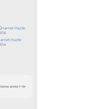
arriet Hazlin
856
t bonne année !! <br