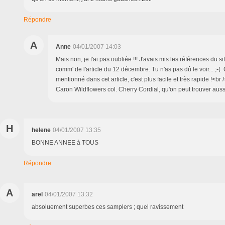
Répondre
A
Anne
04/01/2007 14:03
Mais non, je t'ai pas oubliée !!! J'avais mis les références du 
comm' de l'article du 12 décembre. Tu n'as pas dû le voir... ;-( 
mentionné dans cet article, c'est plus facile et très rapide !<br /
Caron Wildflowers col. Cherry Cordial, qu'on peut trouver aus
H
helene
04/01/2007 13:35
BONNE ANNEE à TOUS
Répondre
A
arel
04/01/2007 13:32
absoluement superbes ces samplers ; quel ravissement