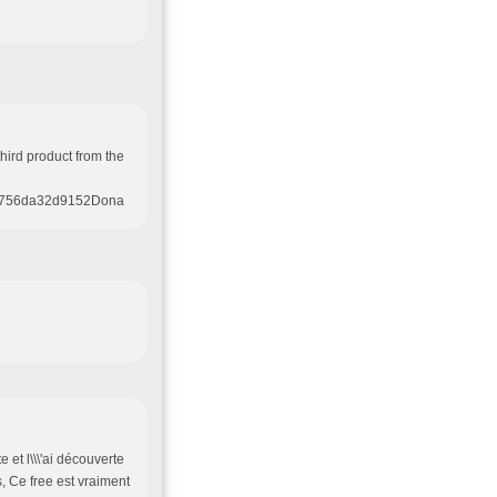
 third product from the
6a8756da32d9152Dona
 et l\\\'ai découverte
, Ce free est vraiment