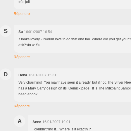
trés joli
Répondre
S
Su
16/01/2007 16:54
It looks lovely - I would love to do that one too. Where did you get your 
ask?<br /> Su
Répondre
D
Dona
16/01/2007 15:31
Very charming! You may have seen it already, but if not, The Silver Nee
has a Mary Garry design on its Kreinick page . It is The Milkpaint Samp
needlebook.
Répondre
A
Anne
16/01/2007 19:01
I couldn't find it... Where is it exactly ?