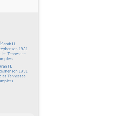
arah H.
tephenson 1831
t les Tennessee
amplers