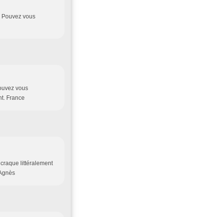
e. Pouvez vous
Pouvez vous
nt. France
 craque littéralement
 Agnès