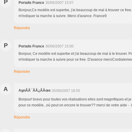
P
Portalis France
30/06/2007 15:07
Bonjour,Ce modèle est superbe, j'ai beaucoup de mal à trouver ce fre
m'indiquer la marche à suivre. Merci d'avance. France9
Répondre
P
Portalis France
30/06/2007 15:00
Bonjour, Ce modèle est superbe et j'ai beaucoup de mal à le trouver. 
m'indiquer la marche à suivre pour ce free. D'avance merciCordialeme
Répondre
A
AgnÃÂ¯ÃÂ¿ÃÂœs
05/06/2007 18:55
Bonjour! bravo pour toutes vos réalisations elles sont magnifiques et je
pour ce modèle...où peut on encore le trouver?? merci de votre aide -
Répondre