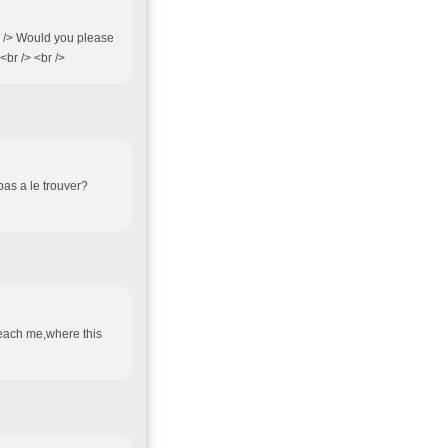
br /> Would you please
<br /> <br />
pas a le trouver?
 teach me,where this