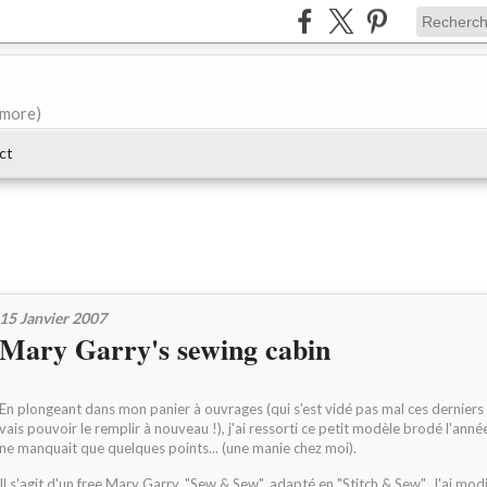
e more)
ct
15 Janvier 2007
Mary Garry's sewing cabin
En plongeant dans mon panier à ouvrages (qui s'est vidé pas mal ces derniers
vais pouvoir le remplir à nouveau !), j'ai ressorti ce petit modèle brodé l'année
ne manquait que quelques points... (une manie chez moi).
Il s'agit d'un free Mary Garry, "Sew & Sew", adapté en "Stitch & Sew". J'ai mod