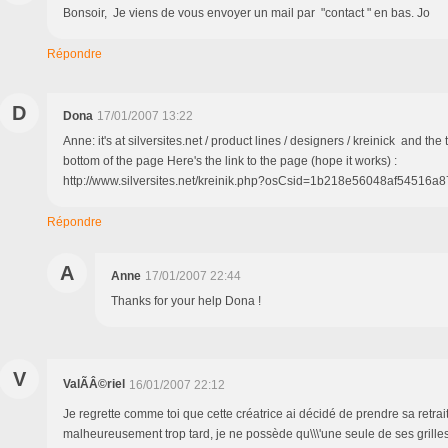
Bonsoir, Je viens de vous envoyer un mail par "contact " en bas. Jo
Répondre
D
Dona
17/01/2007 13:22
Anne: it's at silversites.net / product lines / designers / kreinick and the
bottom of the page Here's the link to the page (hope it works) :
http://www.silversites.net/kreinik.php?osCsid=1b218e56048af5451
Répondre
A
Anne
17/01/2007 22:44
Thanks for your help Dona !
V
ValÃÂ©riel
16/01/2007 22:12
Je regrette comme toi que cette créatrice ai décidé de prendre sa retraite
malheureusement trop tard, je ne possède qu\\\'une seule de ses grilles