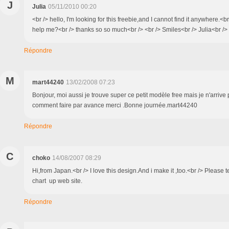
J
Julia
05/11/2010 00:20
<br /> hello, I'm looking for this freebie,and I cannot find it anywhere.<
help me?<br /> thanks so so much<br /> <br /> Smiles<br /> Julia<br /> 
Répondre
M
mart44240
13/02/2008 07:23
Bonjour, moi aussi je trouve super ce petit modèle free mais je n'arrive 
comment faire par avance merci .Bonne journée.mart44240
Répondre
C
choko
14/08/2007 08:29
Hi,from Japan.<br /> I love this design.And i make it ,too.<br /> Please
chart up web site.
Répondre