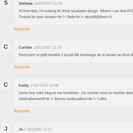
S
Stefania
16/05/2007 22:35
Hi from Italy. I'm looking for thise sew&sew design. Where I can find it
Thansk for your answer<br /> Stefy<br /> stezuffi@libero.it
Répondre
C
Corinne
18/01/2007 11:19
Ravissant ce petit modèle il aurait été dommage de le laisser au fond du pa
Répondre
C
Cathy
17/01/2007 23:08
j'aime bcp votre blog et vos broderies : j'ai comme vous ce modèle dans
impérativement!<br /> Bonne continuation!<br /> Cathy
Répondre
J
Jo
17/01/2007 21:07