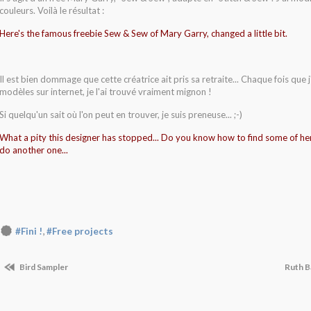
couleurs. Voilà le résultat :
Here's the famous freebie Sew & Sew of Mary Garry, changed a little bit.
Il est bien dommage que cette créatrice ait pris sa retraite... Chaque fois que j'
modèles sur internet, je l'ai trouvé vraiment mignon !
Si quelqu'un sait où l'on peut en trouver, je suis preneuse... ;-)
What a pity this designer has stopped... Do you know how to find some of her 
do another one...
,
#Fini !
#Free projects
Bird Sampler
Ruth B