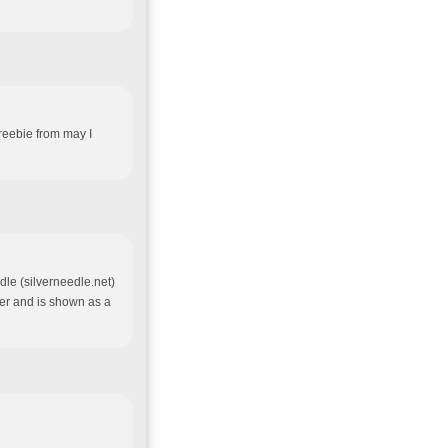
freebie from may I
dle (silverneedle.net)
ler and is shown as a