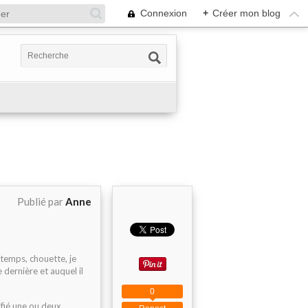
Connexion
+
Créer mon blog
Publié par
Anne
 temps, chouette, je
 dernière et auquel il
0
ifié une ou deux