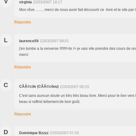
V
virginia
22/03/2007 10:17
Mon rêve ..........merci de nous avoir fait découvrir ce livre et le site p
Répondre
L
laurence59
22/03/2007 09:01
j'en tombe a la renverse !!!!!!!!<br /> je vais vite prendre des cours de re
merci
Répondre
C
CÃÂ©cile (CÃÂ©cilou)
22/03/2007 08:33
C'est sans auncun doute un très très beau livre. Merci pour le lien vers le
beau si raffiné tellement de bon goût.
Répondre
D
Dominique Bzzzz
22/03/2007 07:43