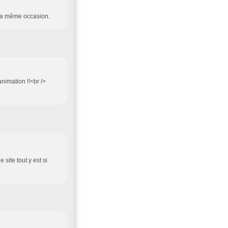
ar la même occasion.
animation !!<br />
 site tout y est si