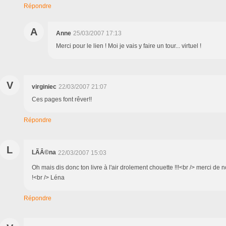
Répondre
A
Anne
25/03/2007 17:13
Merci pour le lien ! Moi je vais y faire un tour... virtuel !
V
virginiec
22/03/2007 21:07
Ces pages font rêver!!
Répondre
L
LÃÂ©na
22/03/2007 15:03
Oh mais dis donc ton livre à l'air drolement chouette !!!<br /> merci de n
!<br /> Léna
Répondre