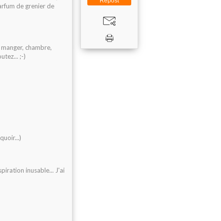
Repost
arfum de grenier de
 à manger, chambre,
tez... ;-)
uoir...)
piration inusable... J'ai