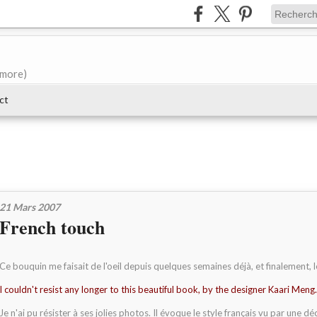
e more)
ct
21 Mars 2007
French touch
Ce bouquin me faisait de l'oeil depuis quelques semaines déjà, et finalement, le 
I couldn't resist any longer to this beautiful book, by the designer Kaari Meng.
Je n'ai pu résister à ses jolies photos. Il évoque le style français vu par une d