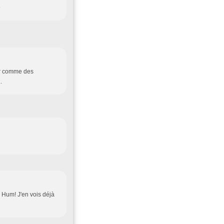
e
ier comme des
.
.. Hum! J'en vois déjà