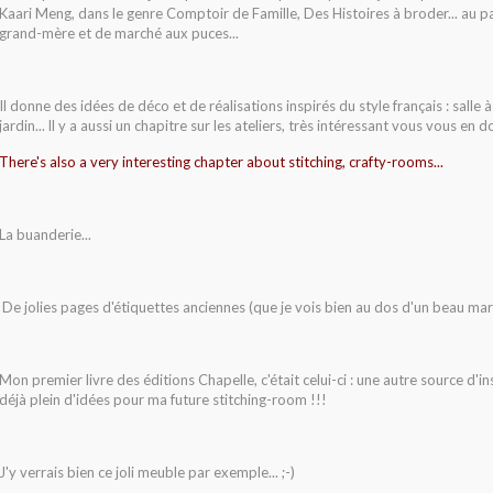
Kaari Meng, dans le genre Comptoir de Famille, Des Histoires à broder... au p
grand-mère et de marché aux puces...
Il donne des idées de déco et de réalisations inspirés du style français : salle
jardin... ll y a aussi un chapitre sur les ateliers, très intéressant vous vous en dou
There's also a very interesting chapter about stitching, crafty-rooms...
La buanderie...
De jolies pages d'étiquettes anciennes (que je vois bien au dos d'un beau marq
Mon premier livre des éditions Chapelle, c'était celui-ci : une autre source d'ins
déjà plein d'idées pour ma future stitching-room !!!
J'y verrais bien ce joli meuble par exemple... ;-)