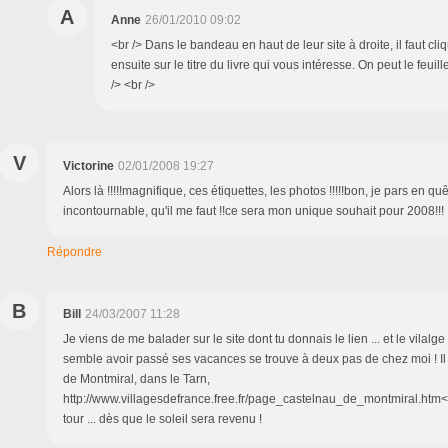
A
Anne
26/01/2010 09:02
<br /> Dans le bandeau en haut de leur site à droite, il faut cli
ensuite sur le titre du livre qui vous intéresse. On peut le feuill
/> <br />
V
Victorine
02/01/2008 19:27
Alors là !!!!!magnifique, ces étiquettes, les photos !!!!!bon, je pars en q
incontournable, qu'il me faut !!ce sera mon unique souhait pour 2008!!!
Répondre
B
Bill
24/03/2007 11:28
Je viens de me balader sur le site dont tu donnais le lien ... et le vilalge
semble avoir passé ses vacances se trouve à deux pas de chez moi ! Il
de Montmiral, dans le Tarn,
http://www.villagesdefrance.free.fr/page_castelnau_de_montmiral.htm<br
tour ... dès que le soleil sera revenu !