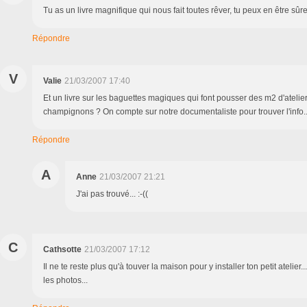
Tu as un livre magnifique qui nous fait toutes rêver, tu peux en être sûr
Répondre
V
Valie
21/03/2007 17:40
Et un livre sur les baguettes magiques qui font pousser des m2 d'atel
champignons ? On compte sur notre documentaliste pour trouver l'info..
Répondre
A
Anne
21/03/2007 21:21
J'ai pas trouvé... :-((
C
Cathsotte
21/03/2007 17:12
Il ne te reste plus qu'à touver la maison pour y installer ton petit atelier.
les photos...