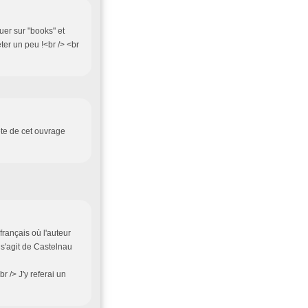
quer sur "books" et
eter un peu !<br /> <br
uête de cet ouvrage
 français où l'auteur
 s'agit de Castelnau
 /> J'y referai un