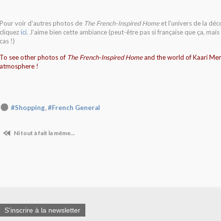
Pour voir d'autres photos de
The French-Inspired Home
et l'univers de la dé
cliquez
ici
. J'aime bien cette ambiance (peut-être pas si française que ça, mais 
cas !)
To see other photos of
The French-Inspired Home
and the world of Kaari Men
atmosphere !
,
#Shopping
#French General
Ni tout à fait la même...
S'inscrire à la newsletter