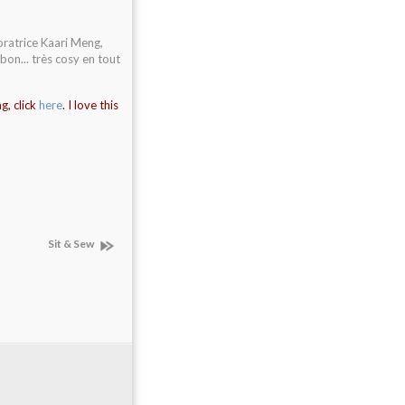
coratrice Kaari Meng,
bon... très cosy en tout
g, click
here
. I love this
Sit & Sew