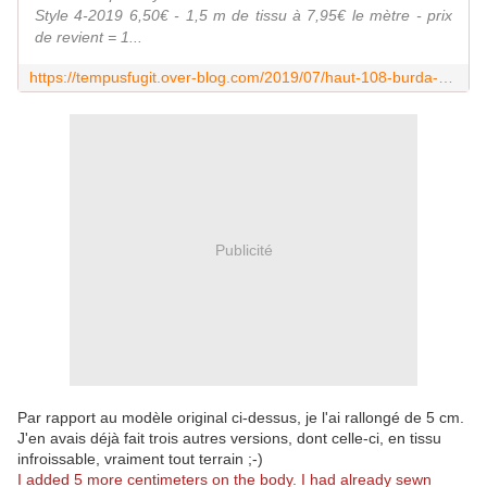
Style 4-2019 6,50€ - 1,5 m de tissu à 7,95€ le mètre - prix
de revient = 1...
https://tempusfugit.over-blog.com/2019/07/haut-108-burda-style-4/2019.html
Publicité
Par rapport au modèle original ci-dessus, je l'ai rallongé de 5 cm.
J'en avais déjà fait trois autres versions, dont celle-ci, en tissu
infroissable, vraiment tout terrain ;-)
I added 5 more centimeters on the body. I had already sewn