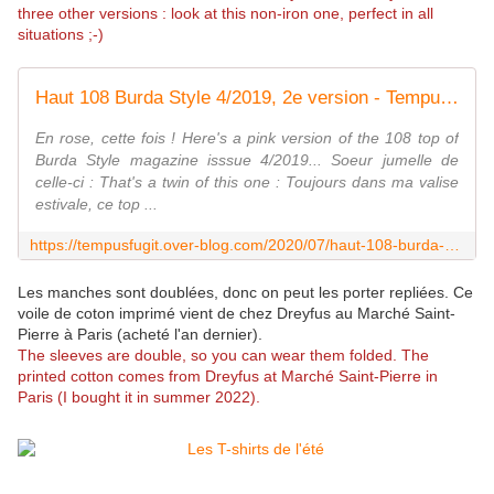
three other versions : look at this non-iron one, perfect in all
situations ;-)
Haut 108 Burda Style 4/2019, 2e version - Tempus fugit
En rose, cette fois ! Here's a pink version of the 108 top of
Burda Style magazine isssue 4/2019... Soeur jumelle de
celle-ci : That's a twin of this one : Toujours dans ma valise
estivale, ce top ...
https://tempusfugit.over-blog.com/2020/07/haut-108-burda-style-4/2019-2e-version.html
Les manches sont doublées, donc on peut les porter repliées. Ce
voile de coton imprimé vient de chez Dreyfus au Marché Saint-
Pierre à Paris (acheté l'an dernier).
The sleeves are double, so you can wear them folded. The
printed cotton comes from Dreyfus at Marché Saint-Pierre in
Paris (I bought it in summer 2022).