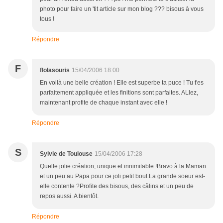
photo pour faire un 'tit article sur mon blog ??? bisous à vous
tous !
Répondre
F
flolasouris
15/04/2006 18:00
En voilà une belle création ! Elle est superbe ta puce ! Tu t'es
parfaitement appliquée et les finitions sont parfaites. ALlez,
maintenant profite de chaque instant avec elle !
Répondre
S
Sylvie de Toulouse
15/04/2006 17:28
Quelle jolie création, unique et innimitable !Bravo à la Maman
et un peu au Papa pour ce joli petit bout.La grande soeur est-
elle contente ?Profite des bisous, des câlins et un peu de
repos aussi. A bientôt.
Répondre