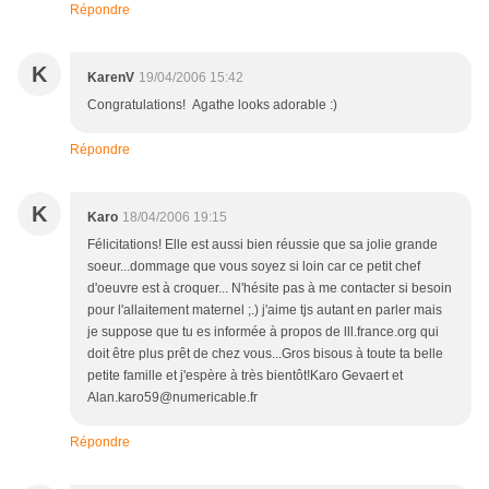
Répondre
K
KarenV
19/04/2006 15:42
Congratulations! Agathe looks adorable :)
Répondre
K
Karo
18/04/2006 19:15
Félicitations! Elle est aussi bien réussie que sa jolie grande
soeur...dommage que vous soyez si loin car ce petit chef
d'oeuvre est à croquer... N'hésite pas à me contacter si besoin
pour l'allaitement maternel ;.) j'aime tjs autant en parler mais
je suppose que tu es informée à propos de lll.france.org qui
doit être plus prêt de chez vous...Gros bisous à toute ta belle
petite famille et j'espère à très bientôt!Karo Gevaert et
Alan.karo59@numericable.fr
Répondre