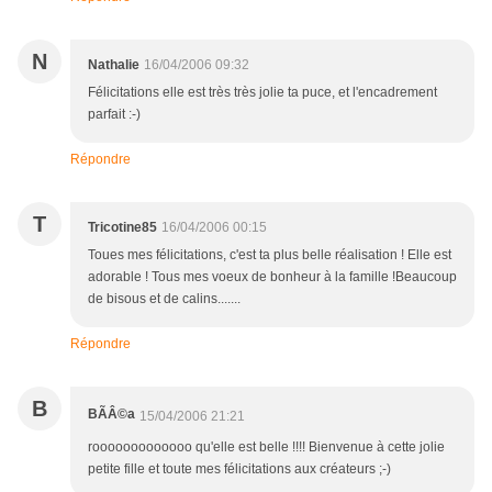
N
Nathalie
16/04/2006 09:32
Félicitations elle est très très jolie ta puce, et l'encadrement
parfait :-)
Répondre
T
Tricotine85
16/04/2006 00:15
Toues mes félicitations, c'est ta plus belle réalisation ! Elle est
adorable ! Tous mes voeux de bonheur à la famille !Beaucoup
de bisous et de calins.......
Répondre
B
BÃÂ©a
15/04/2006 21:21
rooooooooooooo qu'elle est belle !!!! Bienvenue à cette jolie
petite fille et toute mes félicitations aux créateurs ;-)