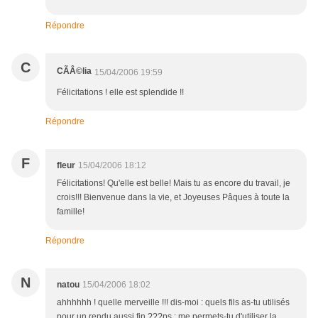
Répondre
C
CÃÂ©lia
15/04/2006 19:59
Félicitations ! elle est splendide !!
Répondre
F
fleur
15/04/2006 18:12
Félicitations! Qu'elle est belle! Mais tu as encore du travail, je
crois!!! Bienvenue dans la vie, et Joyeuses Pâques à toute la
famille!
Répondre
N
natou
15/04/2006 18:02
ahhhhhh ! quelle merveille !!! dis-moi : quels fils as-tu utilisés
pour un rendu aussi fin ???ps : me permets-tu d'utiliser la