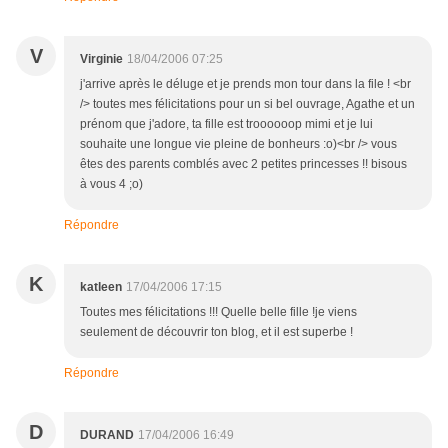
V
Virginie
18/04/2006 07:25
j'arrive après le déluge et je prends mon tour dans la file ! <br
/> toutes mes félicitations pour un si bel ouvrage, Agathe et un
prénom que j'adore, ta fille est troooooop mimi et je lui
souhaite une longue vie pleine de bonheurs :o)<br /> vous
êtes des parents comblés avec 2 petites princesses !! bisous
à vous 4 ;o)
Répondre
K
katleen
17/04/2006 17:15
Toutes mes félicitations !!! Quelle belle fille !je viens
seulement de découvrir ton blog, et il est superbe !
Répondre
D
DURAND
17/04/2006 16:49