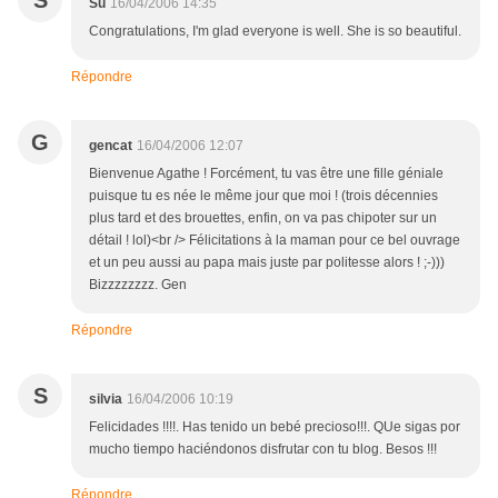
S
Su
16/04/2006 14:35
Congratulations, I'm glad everyone is well. She is so beautiful.
Répondre
G
gencat
16/04/2006 12:07
Bienvenue Agathe ! Forcément, tu vas être une fille géniale
puisque tu es née le même jour que moi ! (trois décennies
plus tard et des brouettes, enfin, on va pas chipoter sur un
détail ! lol)<br /> Félicitations à la maman pour ce bel ouvrage
et un peu aussi au papa mais juste par politesse alors ! ;-)))
Bizzzzzzzz. Gen
Répondre
S
silvia
16/04/2006 10:19
Felicidades !!!!. Has tenido un bebé precioso!!!. QUe sigas por
mucho tiempo haciéndonos disfrutar con tu blog. Besos !!!
Répondre