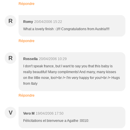
Répondre
R
Romy
20/04/2006 15:22
What a lovely finish :-)!!! Congratulations from Austria!!!!
Répondre
R
Rossella
20/04/2006 10:29
I don't speak france, but I want to say you that this baby is
really beautiful! Many compliments! And many, many kisses
on the little nose, too!<br /> I'm very happy for you!<br /> Hugs
from Italy
Répondre
V
Vero M
19/04/2006 17:50
Félicitations et bienvenue a Agathe :0010: