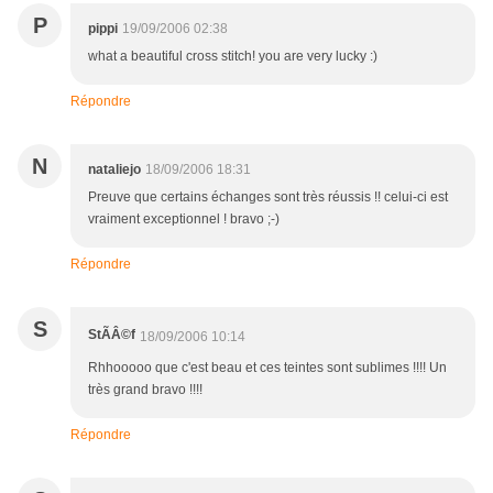
P
pippi
19/09/2006 02:38
what a beautiful cross stitch! you are very lucky :)
Répondre
N
nataliejo
18/09/2006 18:31
Preuve que certains échanges sont très réussis !! celui-ci est
vraiment exceptionnel ! bravo ;-)
Répondre
S
StÃÂ©f
18/09/2006 10:14
Rhhooooo que c'est beau et ces teintes sont sublimes !!!! Un
très grand bravo !!!!
Répondre