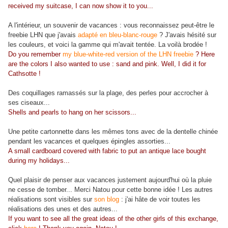
received my suitcase, I can now show it to you...
A l'intérieur, un souvenir de vacances : vous reconnaissez peut-être le
freebie LHN que j'avais
adapté en bleu-blanc-rouge
? J'avais hésité sur
les couleurs, et voici la gamme qui m'avait tentée. La voilà brodée !
Do you remember
my blue-white-red version of the LHN freebie
? Here
are the colors I also wanted to use : sand and pink. Well, I did it for
Cathsotte !
Des coquillages ramassés sur la plage, des perles pour accrocher à
ses ciseaux...
Shells and pearls to hang on her scissors...
Une petite cartonnette dans les mêmes tons avec de la dentelle chinée
pendant les vacances et quelques épingles assorties...
A small cardboard covered with fabric to put an antique lace bought
during my holidays...
Quel plaisir de penser aux vacances justement aujourd'hui où la pluie
ne cesse de tomber... Merci Natou pour cette bonne idée ! Les autres
réalisations sont visibles sur
son blog
: j'ai hâte de voir toutes les
réalisations des unes et des autres...
If you want to see all the great ideas of the other girls of this exchange,