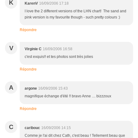
K
KarenV
16/09/2006 17:18
I love the 2 different versions of the LHN chart! The sand and
pink version is my favourite though - such pretty colours :)
Répondre
V
Virginie C
16/09/2006 16:58
c'est exquis!! et tes photos sont très jolies
Répondre
A
argone
16/09/2006 15:43
magnifique échange d'été !! bravo Anne .... bizzzoux
Répondre
C
caribouc
16/09/2006 14:15
Comme je l'ai dit chez Cath, c'est beau ! Tellement beau que