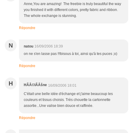
Anne,You are amazing! The freebie is truly beautiful the way
you finished it with different colors, pretty fabric and ribbon.
The whole exchange is stunning.
Répondre
N
natou
16/09/2006 18:39
on ne s'en lasse pas !!!bisous à toi, ainsi qu'à tes puces ;o)
Répondre
H
HÃÂ©lÃÂšne
16/09/2006 18:01
C'était une belle idée d'échange et j'aime beaucoup les
couleurs et tissus choisis. Très chouette la cartonnette
assortie...Une valise bien douce et raffinée.
Répondre