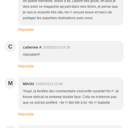
oh quelle merveille, bravo à toi, j'adore des goûts, en plus je
dois avoir ce magazine qq part dans mes tiroirs, je pense que
je vais le ressortir très vite,<br /> encore bravo et merci de
partager tes superbes réalisations avec nous
Répondre
C
catherine A
26/06/2013 04:38
Adorable!!!
Répondre
M
MIAOU
25/06/2013 23:48
Youpi, la fenêtre des commentaire s'est enfin ouverte!<br /> Je
trouve delicat ce pinkeep double face. Cela ne m'etonne pas
que ce soit ton préféré. <br /> Bel été à toi <br /> Isabelle
Répondre