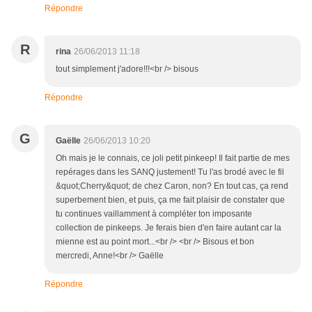
Répondre
R
rina
26/06/2013 11:18
tout simplement j'adore!!!<br /> bisous
Répondre
G
Gaëlle
26/06/2013 10:20
Oh mais je le connais, ce joli petit pinkeep! Il fait partie de mes
repérages dans les SANQ justement! Tu l'as brodé avec le fil
&quot;Cherry&quot; de chez Caron, non? En tout cas, ça rend
superbement bien, et puis, ça me fait plaisir de constater que
tu continues vaillamment à compléter ton imposante
collection de pinkeeps. Je ferais bien d'en faire autant car la
mienne est au point mort...<br /> <br /> Bisous et bon
mercredi, Anne!<br /> Gaëlle
Répondre