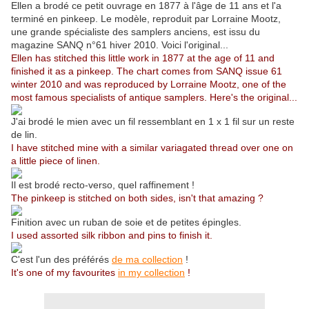
Ellen a brodé ce petit ouvrage en 1877 à l'âge de 11 ans et l'a
terminé en pinkeep. Le modèle, reproduit par Lorraine Mootz,
une grande spécialiste des samplers anciens, est issu du
magazine SANQ n°61 hiver 2010. Voici l'original...
Ellen has stitched this little work in 1877 at the age of 11 and
finished it as a pinkeep. The chart comes from SANQ issue 61
winter 2010 and was reproduced by Lorraine Mootz, one of the
most famous specialists of antique samplers. Here's the original...
J'ai brodé le mien avec un fil ressemblant en 1 x 1 fil sur un reste
de lin.
I have stitched mine with a similar variagated thread over one on
a little piece of linen.
Il est brodé recto-verso, quel raffinement !
The pinkeep is stitched on both sides, isn't that amazing ?
Finition avec un ruban de soie et de petites épingles.
I used assorted silk ribbon and pins to finish it.
C'est l'un des préférés
de ma collection
!
It's one of my favourites
in my collection
!