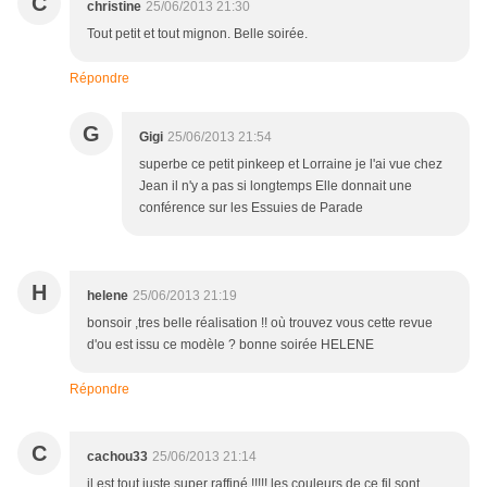
C
christine
25/06/2013 21:30
Tout petit et tout mignon. Belle soirée.
Répondre
G
Gigi
25/06/2013 21:54
superbe ce petit pinkeep et Lorraine je l'ai vue chez
Jean il n'y a pas si longtemps Elle donnait une
conférence sur les Essuies de Parade
H
helene
25/06/2013 21:19
bonsoir ,tres belle réalisation !! où trouvez vous cette revue
d'ou est issu ce modèle ? bonne soirée HELENE
Répondre
C
cachou33
25/06/2013 21:14
il est tout juste super raffiné !!!!! les couleurs de ce fil sont